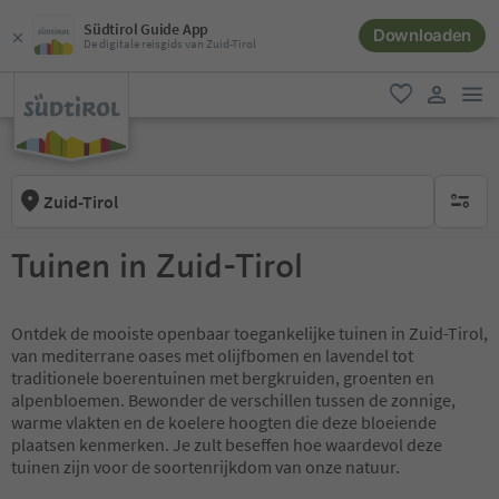
Südtirol Guide App
Downloaden
De digitale reisgids van Zuid-Tirol
men
favoriet
gebruike
Zuid-Tirol
geen act
Tuinen in Zuid-Tirol
Ontdek de mooiste openbaar toegankelijke tuinen in Zuid-Tirol,
van mediterrane oases met olijfbomen en lavendel tot
traditionele boerentuinen met bergkruiden, groenten en
alpenbloemen. Bewonder de verschillen tussen de zonnige,
warme vlakten en de koelere hoogten die deze bloeiende
plaatsen kenmerken. Je zult beseffen hoe waardevol deze
tuinen zijn voor de soortenrijkdom van onze natuur.