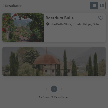
2
Resultaten
Rosarium Bulla
Bula/Bulla/Bula/Pufels, Urtijëi/Ortisei, Dolomites Region Val Gardena
Kränzelhof - Wine,
gardens, art, culinary
delights
Cermes/Tscherms, Tscherms/Cermes, Meran/Merano and environs
1
1
1 - 2 van 2 Resultaten