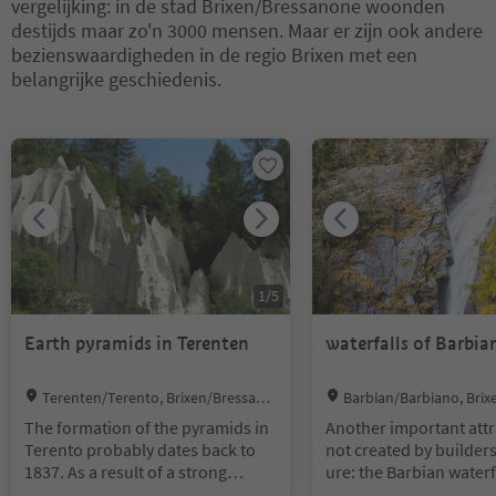
vergelijking: in de stad Brixen/Bressanone woonden
destijds maar zo'n 3000 mensen. Maar er zijn ook andere
bezienswaardigheden in de regio Brixen met een
belangrijke geschiedenis.
U bevindt zich op een tabblad-slider. Selecteer een tabblad om de 
1
/
5
Earth pyramids in Terenten
waterfalls of Barbia
Location:
Location:
Terenten/Terento, Brixen/Bressano
Barbian/Barbiano, Bri
ne and environs
ne and environs
The formation of the pyramids in
Another important attr
Terento probably dates back to
not created by builders
1837. As a result of a strong
ure: the Barbian waterf
storm, the Ternerbach River
anderbach (stream), wh