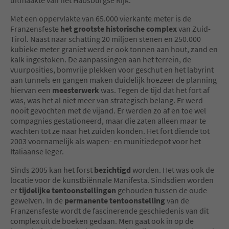
Met een oppervlakte van 65.000 vierkante meter is de
Franzensfeste
het grootste historische complex
van Zuid-
Tirol. Naast naar schatting 20 miljoen stenen en 250.000
kubieke meter graniet werd er ook tonnen aan hout, zand en
kalk ingestoken. De aanpassingen aan het terrein, de
vuurposities, bomvrije plekken voor geschut en het labyrint
aan tunnels en gangen maken duidelijk hoezeer de planning
hiervan een
meesterwerk
was. Tegen de tijd dat het fort af
was, was het al niet meer van strategisch belang. Er werd
nooit gevochten met de vijand. Er werden zo af en toe wel
compagnies gestationeerd, maar die zaten alleen maar te
wachten tot ze naar het zuiden konden. Het fort diende tot
2003 voornamelijk als wapen- en munitiedepot voor het
Italiaanse leger.
Sinds 2005 kan het forst
bezichtigd
worden. Het was ook de
locatie voor de kunstbiënnale Manifesta. Sindsdien worden
er
tijdelijke tentoonstellingen
gehouden tussen de oude
gewelven. In de
permanente tentoonstelling
van de
Franzensfeste wordt de fascinerende geschiedenis van dit
complex uit de boeken gedaan. Men gaat ook in op de