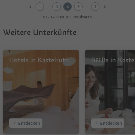
2
...
...
1
3
4
5
7
3
4
91 - 120 van 205 Resultaten
5
6
Weitere Unterkünfte
7
Hotels in Kastelruth
B&Bs in Kaste
Entdecken
Entdecken