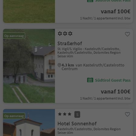
Südtirol Guest Pass
vanaf 100€
1 Nacht / 1 appartement Incl. btw
Op aanvraag
Straßerhof
St. Vigil/S. Vigilio - Kastelruth/Castelrotto,
Kastelruth/Castelrotto, Dolomites Region
Seiser Alm
4.3 km
van Kastelruth/Castelrotto
Centrum
Südtirol Guest Pass
vanaf 100€
1 Nacht / 1 appartement Incl. btw
S
Op aanvraag
Hotel Sonnenhof
Kastelruth/Castelrotto, Dolomites Region
Seiser Alm