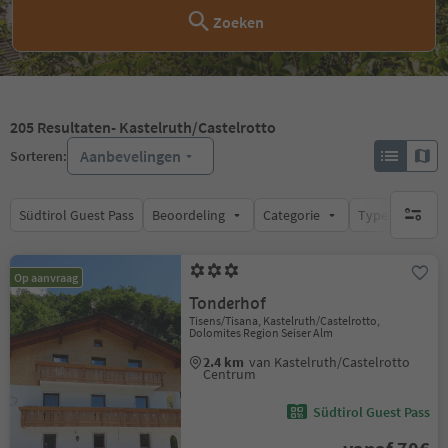
Zoeken
205
Resultaten
- Kastelruth/Castelrotto
Aanbevelingen
Sorteren:
Südtirol Guest Pass
Beoordeling
Categorie
Type catering
geen act
Op aanvraag
Tonderhof
Tisens/Tisana, Kastelruth/Castelrotto,
Dolomites Region Seiser Alm
2.4 km
van Kastelruth/Castelrotto
Centrum
Südtirol Guest Pass