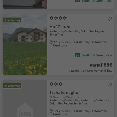
Südtirol Guest Pass
Op aanvraag
Hof Zerund
Kastelruth/Castelrotto, Dolomites Region
Seiser Alm
2.1 km
van Kastelruth/Castelrotto
Centrum
Südtirol Guest Pass
vanaf 88€
1 Nacht / 1 appartement Incl. btw
Op aanvraag
Tschafernaghof
St. Valentin/S.Valentino -
Kastelruth/Castelrotto, Kastelruth/Castelrotto,
Dolomites Region Seiser Alm
1.9 km
van Kastelruth/Castelrotto
Centrum