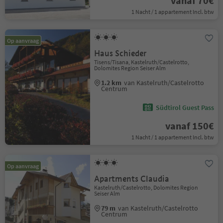
vanaf 70€
1 Nacht / 1 appartement Incl. btw
Op aanvraag
Haus Schieder
Tisens/Tisana, Kastelruth/Castelrotto,
Dolomites Region Seiser Alm
1.2 km
van Kastelruth/Castelrotto
Centrum
Südtirol Guest Pass
vanaf 150€
1 Nacht / 1 appartement Incl. btw
Op aanvraag
Apartments Claudia
Kastelruth/Castelrotto, Dolomites Region
Seiser Alm
79 m
van Kastelruth/Castelrotto
Centrum