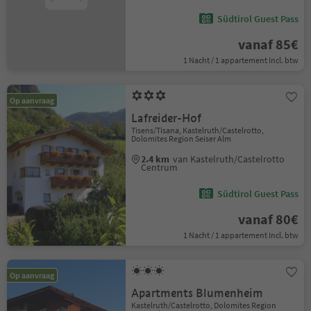
Südtirol Guest Pass
vanaf 85€
1 Nacht / 1 appartement Incl. btw
Op aanvraag
Lafreider-Hof
Tisens/Tisana, Kastelruth/Castelrotto,
Dolomites Region Seiser Alm
2.4 km
van Kastelruth/Castelrotto
Centrum
Südtirol Guest Pass
vanaf 80€
1 Nacht / 1 appartement Incl. btw
Op aanvraag
Apartments Blumenheim
Kastelruth/Castelrotto, Dolomites Region