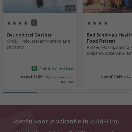
1
/
16
S
4
Sterren
Superior
4
Sterren
Designhotel Gartner
Bad Schörgau Healt
Locatie:
Tirol/Tirolo, Meran/Merano and
Food Retreat
environs
Locatie:
Putzen/Pozza, Sarntal
Bolzano/Bozen and en
Südtirol Guest Pass
vanaf
326
€
vanaf
204
€
1 Nacht / 2 Personen
1 Nac
Incl. btw
Ideeën voor je vakantie in Zuid-Tirol