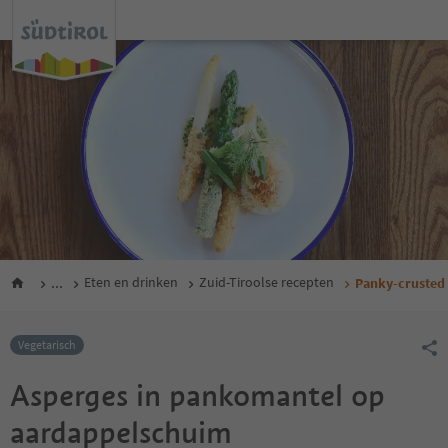
...
Eten en drinken
Zuid-Tiroolse recepten
Panky-crusted
Vegetarisch
Asperges in pankomantel op
aardappelschuim