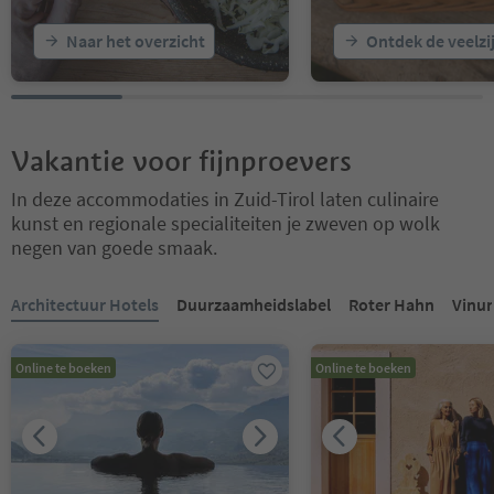
Naar het overzicht
Ontdek de veelzi
Vakantie voor fijnproevers
In deze accommodaties in Zuid-Tirol laten culinaire
kunst en regionale specialiteiten je zweven op wolk
negen van goede smaak.
U bevindt zich op een tabblad-slider. Selecteer een tabblad om de 
Architectuur Hotels
Duurzaamheidslabel
Roter Hahn
Vinu
Online te boeken
Online te boeken