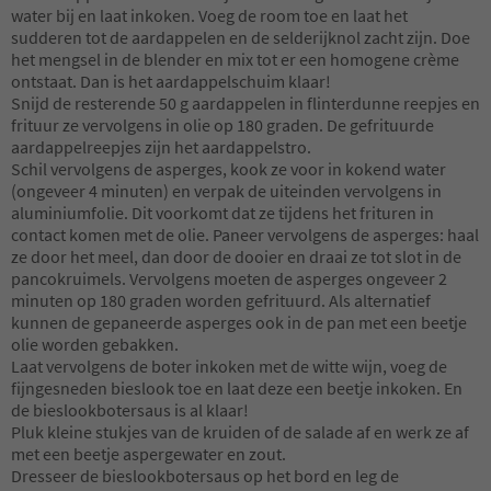
water bij en laat inkoken. Voeg de room toe en laat het
sudderen tot de aardappelen en de selderijknol zacht zijn. Doe
het mengsel in de blender en mix tot er een homogene crème
ontstaat. Dan is het aardappelschuim klaar!
Snijd de resterende 50 g aardappelen in flinterdunne reepjes en
frituur ze vervolgens in olie op 180 graden. De gefrituurde
aardappelreepjes zijn het aardappelstro.
Schil vervolgens de asperges, kook ze voor in kokend water
(ongeveer 4 minuten) en verpak de uiteinden vervolgens in
aluminiumfolie. Dit voorkomt dat ze tijdens het frituren in
contact komen met de olie. Paneer vervolgens de asperges: haal
ze door het meel, dan door de dooier en draai ze tot slot in de
pancokruimels. Vervolgens moeten de asperges ongeveer 2
minuten op 180 graden worden gefrituurd. Als alternatief
kunnen de gepaneerde asperges ook in de pan met een beetje
olie worden gebakken.
Laat vervolgens de boter inkoken met de witte wijn, voeg de
fijngesneden bieslook toe en laat deze een beetje inkoken. En
de bieslookbotersaus is al klaar!
Pluk kleine stukjes van de kruiden of de salade af en werk ze af
met een beetje aspergewater en zout.
Dresseer de bieslookbotersaus op het bord en leg de