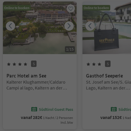
Online te boeken
Online te boeken
1
/
15
S
S
4
Sterren
Superior
3
Sterren
Superior
Parc Hotel am See
Gasthof Seeperle
Locatie:
Locatie:
Kalterer Klughammer/Caldaro
St. Josef am See/S. Gi
Campi al lago, Kaltern an der
Lago, Kaltern an der
Weinstraße/Caldaro sulla Strada
Weinstraße/Caldaro su
del Vino, Alto Adige Wine Road
del Vino, Alto Adige W
Südtirol Guest Pass
Südtir
vanaf
282
€
vanaf
152
€
1 Nacht / 2 Personen
1 Nac
Incl. btw