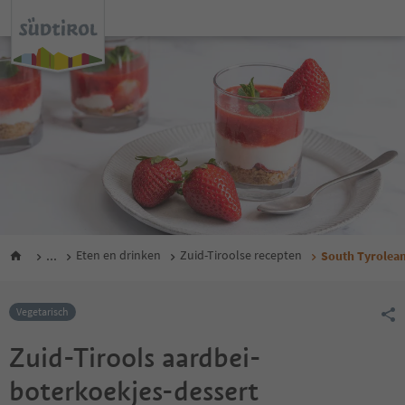
...
Eten en drinken
Zuid-Tiroolse recepten
South Tyrolean
Vegetarisch
Zuid-Tirools aardbei-
boterkoekjes-dessert