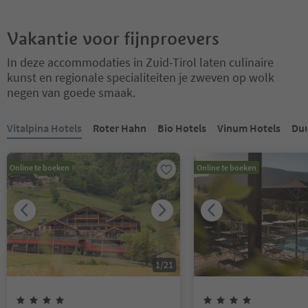
Vakantie voor fijnproevers
In deze accommodaties in Zuid-Tirol laten culinaire
kunst en regionale specialiteiten je zweven op wolk
negen van goede smaak.
U bevindt zich op een tabblad-slider. Selecteer een tabblad om de 
Vitalpina Hotels
Roter Hahn
Bio Hotels
Vinum Hotels
Duu
Online te boeken
Online te boeken
1
/
21
4
Sterren
4
Sterren