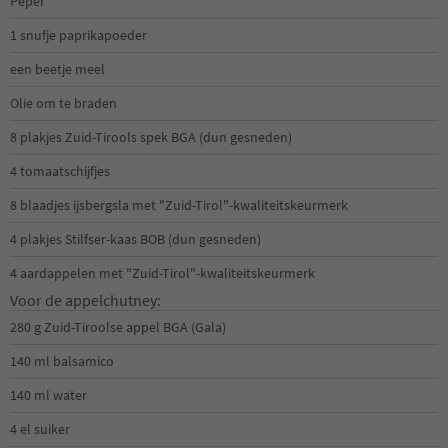
Peper
1 snufje paprikapoeder
een beetje meel
Olie om te braden
8 plakjes Zuid-Tirools spek BGA (dun gesneden)
4 tomaatschijfjes
8 blaadjes ijsbergsla met "Zuid-Tirol"-kwaliteitskeurmerk
4 plakjes Stilfser-kaas BOB (dun gesneden)
4 aardappelen met "Zuid-Tirol"-kwaliteitskeurmerk
Voor de appelchutney:
280 g Zuid-Tiroolse appel BGA (Gala)
140 ml balsamico
140 ml water
4 el suiker