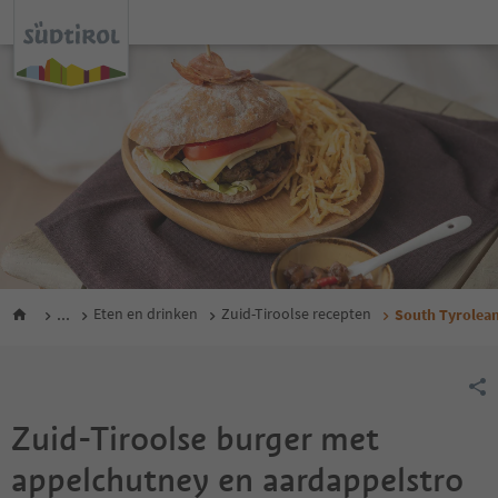
...
Eten en drinken
Zuid-Tiroolse recepten
South Tyrolean
Zuid-Tiroolse burger met
appelchutney en aardappelstro