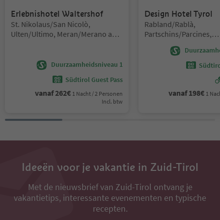
Erlebnishotel Waltershof
Design Hotel Tyrol
Locatie:
Locatie:
St. Nikolaus/San Nicolò,
Rabland/Rablà,
Ulten/Ultimo, Meran/Merano and
Partschins/Parcines,
environs
Meran/Merano and env
Duurzaamhe
Duurzaamheidsniveau 1
Südtir
Südtirol Guest Pass
vanaf
262
€
vanaf
198
€
1 Nacht / 2 Personen
1 Nac
Incl. btw
Ideeën voor je vakantie in Zuid-Tirol
Met de nieuwsbrief van Zuid-Tirol ontvang je
vakantietips, interessante evenementen en typische
recepten.