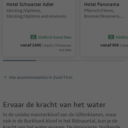
Hotel Schwarzer Adler
Hotel Panorama
Locatie:
Locatie:
Sterzing/Vipiteno,
Pflersch/Fleres,
Sterzing/Vipiteno and environs
Brenner/Brennero,
Sterzing/Vipiteno and 
Südtirol Guest Pass
Südtir
vanaf
144
€
vanaf
96
€
1 Nacht / 2 Personen
1 Nac
Incl. btw
Alle accommodaties in Zuid-Tirol
Ervaar de kracht van het water
In de unieke marmerkloof van de Gilfenklamm, maar
ook in de Burkhard-kloof in het Ridnauntal, kun je de
kracht van het water ervaren. De imposante, brullende