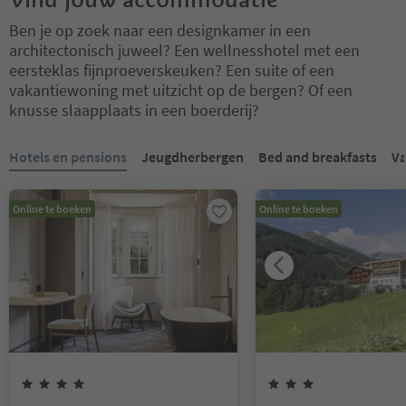
Ben je op zoek naar een designkamer in een
architectonisch juweel? Een wellnesshotel met een
eersteklas fijnproeverskeuken? Een suite of een
vakantiewoning met uitzicht op de bergen? Of een
knusse slaapplaats in een boerderij?
U bevindt zich op een tabblad-slider. Selecteer een tabblad om de 
Hotels en pensions
Jeugdherbergen
Bed and breakfasts
Va
Online te boeken
Online te boeken
4
Sterren
3
Sterren