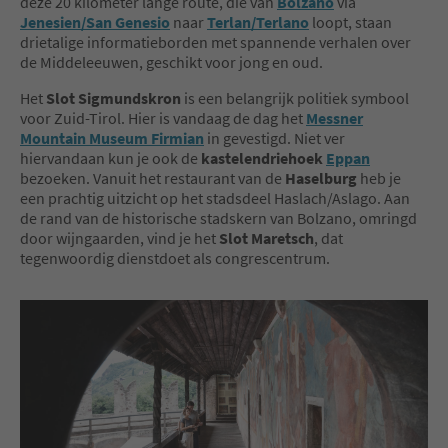
deze 20 kilometer lange route, die van
Bolzano
via
Jenesien/San Genesio
naar
Terlan/Terlano
loopt, staan
drietalige informatieborden met spannende verhalen over
de Middeleeuwen, geschikt voor jong en oud.
Het
Slot Sigmundskron
is een belangrijk politiek symbool
voor Zuid-Tirol. Hier is vandaag de dag het
Messner
Mountain Museum Firmian
in gevestigd. Niet ver
hiervandaan kun je ook de
kastelendriehoek
Eppan
bezoeken. Vanuit het restaurant van de
Haselburg
heb je
een prachtig uitzicht op het stadsdeel Haslach/Aslago. Aan
de rand van de historische stadskern van Bolzano, omringd
door wijngaarden, vind je het
Slot Maretsch
, dat
tegenwoordig dienstdoet als congrescentrum.