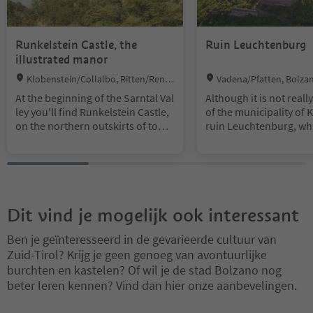
Runkelstein Castle, the
Ruin Leuchtenburg
illustrated manor
Location:
Location:
Klobenstein/Collalbo, Ritten/Reno
Vadena/Pfatten, Bolza
n, Bolzano/Bozen and environs
d environs
At the beginning of the Sarntal Val
Although it is not reall
ley you'll find Runkelstein Castle,
of the municipality of K
on the northern outskirts of town.
ruin Leuchtenburg, wh
You can easily get there on foot w
reached through a nice
alking the lush green Talfer prom
ngs to Kaltern's skyline.
enade or using a bike by taking th
50 by the lords of Rott
e bike path. You can also hop on n
as protected by its loc
umber 12 bus (Sunday Nr. 14), as
an imposing wall. Many
well as the free shuttle departing f
the Rottenburgers wer
Dit vind je mogelijk ook interessant
rom Walther Square (for further i
er their conflict with D
nformation contact Bolzano's Tou
h IV of Tyrol in 1410, b
Ben je geïnteresseerd in de gevarieerde cultuur van
rism Office). At the foot of the cast
tenburg passed into th
Zuid-Tirol? Krijg je geen genoeg van avontuurlijke
le you'll find parking space for car
on of the landlord, who 
burchten en kastelen? Of wil je de stad Bolzano nog
s and bikes. Built in 1237 on a jutti
he respective mainmen
beter leren kennen? Vind dan hier onze aanbevelingen.
ng edge of rock, the castle has be
o. For a long time the
en worked on and enlarged many
rg was also the seat of