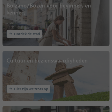
Bolzano/Bozen voor beginners en
kenners
Ontdek de stad
Cultuur en bezienswaardigheden
Hier zijn we trots op