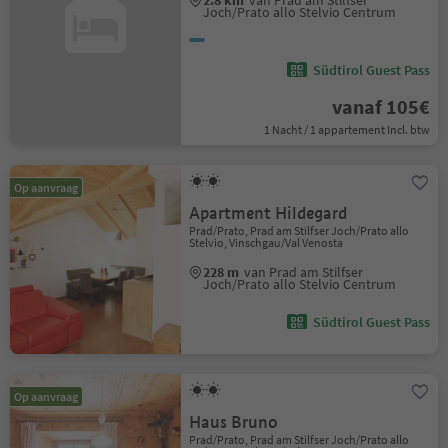
2.8 km
van Prad am Stilfser
Joch/Prato allo Stelvio Centrum
Südtirol Guest Pass
vanaf 105€
1 Nacht / 1 appartement Incl. btw
Op aanvraag
Apartment Hildegard
Prad/Prato, Prad am Stilfser Joch/Prato allo
Stelvio, Vinschgau/Val Venosta
228 m
van Prad am Stilfser
Joch/Prato allo Stelvio Centrum
Südtirol Guest Pass
Op aanvraag
Haus Bruno
Prad/Prato, Prad am Stilfser Joch/Prato allo