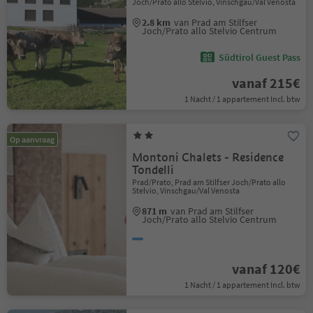
Joch/Prato allo Stelvio, Vinschgau/Val Venosta
2.8 km
van Prad am Stilfser
Joch/Prato allo Stelvio Centrum
Südtirol Guest Pass
vanaf 215€
1 Nacht / 1 appartement Incl. btw
Op aanvraag
Montoni Chalets - Residence
Tondelli
Prad/Prato, Prad am Stilfser Joch/Prato allo
Stelvio, Vinschgau/Val Venosta
871 m
van Prad am Stilfser
Joch/Prato allo Stelvio Centrum
vanaf 120€
1 Nacht / 1 appartement Incl. btw