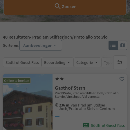
Zoeken
40
Resultaten
- Prad am Stilfserjoch/Prato allo Stelvio
Aanbevelingen
Sorteren:
Südtirol Guest Pass
Beoordeling
Categorie
Type catering
geen act
Online te boeken
Gasthof Stern
Prad/Prato, Prad am Stilfser Joch/Prato allo
Stelvio, Vinschgau/Val Venosta
236 m
van Prad am Stilfser
Joch/Prato allo Stelvio Centrum
Südtirol Guest Pass