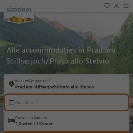
men
favoriet
gebruike
Alle accommodaties in Prad am
Stilfserjoch/Prato allo Stelvio
Waar wil je naartoe?
Prad am Stilfserjoch/Prato allo Stelvio
Kies data
Gasten en kamers
2 Gasten / 1 Kamer