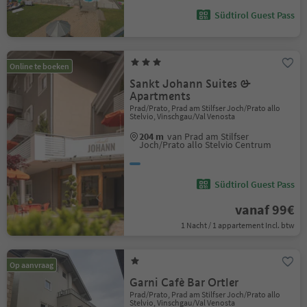
Südtirol Guest Pass
Online te boeken
Sankt Johann Suites &
Apartments
Prad/Prato, Prad am Stilfser Joch/Prato allo
Stelvio, Vinschgau/Val Venosta
204 m
van Prad am Stilfser
Joch/Prato allo Stelvio Centrum
Südtirol Guest Pass
vanaf 99€
1 Nacht / 1 appartement Incl. btw
Op aanvraag
Garni Cafè Bar Ortler
Prad/Prato, Prad am Stilfser Joch/Prato allo
Stelvio, Vinschgau/Val Venosta