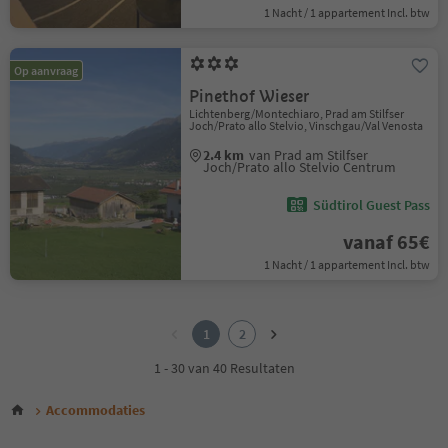
1 Nacht / 1 appartement Incl. btw
Op aanvraag
Pinethof Wieser
Lichtenberg/Montechiaro, Prad am Stilfser
Joch/Prato allo Stelvio, Vinschgau/Val Venosta
2.4 km
van Prad am Stilfser
Joch/Prato allo Stelvio Centrum
Südtirol Guest Pass
vanaf 65€
1 Nacht / 1 appartement Incl. btw
1
2
1
2
1 - 30 van 40 Resultaten
Accommodaties