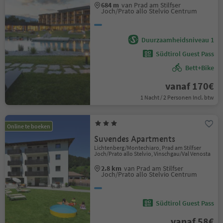
684 m
van Prad am Stilfser
Joch/Prato allo Stelvio Centrum
Duurzaamheidsniveau 1
Südtirol Guest Pass
Bett+Bike
vanaf 170€
1 Nacht / 2 Personen Incl. btw
Online te boeken
Suvendes Apartments
Lichtenberg/Montechiaro, Prad am Stilfser
Joch/Prato allo Stelvio, Vinschgau/Val Venosta
2.8 km
van Prad am Stilfser
Joch/Prato allo Stelvio Centrum
Südtirol Guest Pass
vanaf 58€