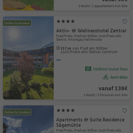
1 Nacht / 1 appartement Incl. btw
Online te boeken
Aktiv- & Wellnesshotel Zentral
Prad/Prato, Prad am Stilfser Joch/Prato allo
Stelvio, Vinschgau/Val Venosta
117 m
van Prad am Stilfser
Joch/Prato allo Stelvio Centrum
Südtirol Guest Pass
Bett+Bike
vanaf 138€
1 Nacht / 2 Personen Incl. btw
Online te boeken
Apartments & Suite Residence
Sägemühle
Prad/Prato, Prad am Stilfser Joch/Prato allo