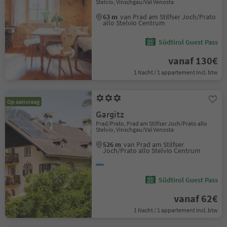
Stelvio, Vinschgau/Val Venosta
63 m
van Prad am Stilfser Joch/Prato
allo Stelvio Centrum
Südtirol Guest Pass
vanaf 130€
1 Nacht / 1 appartement Incl. btw
Op aanvraag
Gargitz
Prad/Prato, Prad am Stilfser Joch/Prato allo
Stelvio, Vinschgau/Val Venosta
526 m
van Prad am Stilfser
Joch/Prato allo Stelvio Centrum
Südtirol Guest Pass
vanaf 62€
1 Nacht / 1 appartement Incl. btw