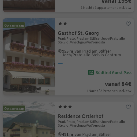
vanaf 195€
1 Nacht / 1 appartement Incl. btw
Op aanvraag
Gasthof St. Georg
Prad/Prato, Prad am Stilfser Joch/Prato allo
Stelvio, Vinschgau/Val Venosta
955 m
van Prad am Stilfser
Joch/Prato allo Stelvio Centrum
Südtirol Guest Pass
vanaf 84€
1 Nacht / 2 Personen Incl. btw
Op aanvraag
Residence Ortlerhof
Prad/Prato, Prad am Stilfser Joch/Prato allo
Stelvio, Vinschgau/Val Venosta
491 m
van Prad am Stilfser