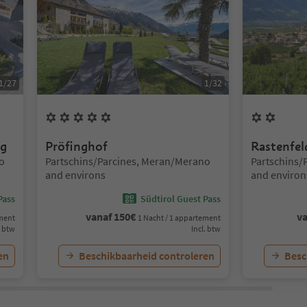
1
/
27
1
/
32
5
Bloemen
2
Bloe
ng
Pröfinghof
Rastenfel
Locatie:
Locatie:
o
Partschins/Parcines, Meran/Merano
Partschins/
and environs
and environ
Pass
Südtirol Guest Pass
vanaf
150
€
v
ement
1 Nacht / 1 appartement
. btw
Incl. btw
en
Beschikbaarheid controleren
Besc