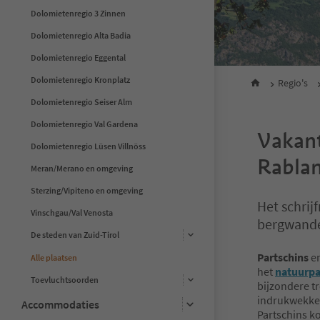
Dolomietenregio 3 Zinnen
Dolomietenregio Alta Badia
Dolomietenregio Eggental
Dolomietenregio Kronplatz
Regio's
Dolomietenregio Seiser Alm
Dolomietenregio Val Gardena
Vakant
Dolomietenregio Lüsen Villnöss
Rablan
Meran/Merano en omgeving
Sterzing/Vipiteno en omgeving
Het schrij
Vinschgau/Val Venosta
bergwand
De steden van Zuid-Tirol
Partschins
en
Alle plaatsen
het
natuurpa
Toevluchtsoorden
bijzondere tr
indrukwekken
Accommodaties
Partschins k