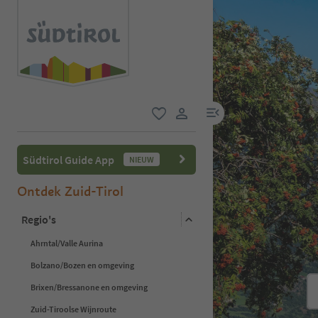
menulink
favoriet
gebruikerslink
Südtirol Guide App
NIEUW
Ontdek Zuid-Tirol
Regio's
Ahrntal/Valle Aurina
Bolzano/Bozen en omgeving
Brixen/Bressanone en omgeving
Zuid-Tiroolse Wijnroute