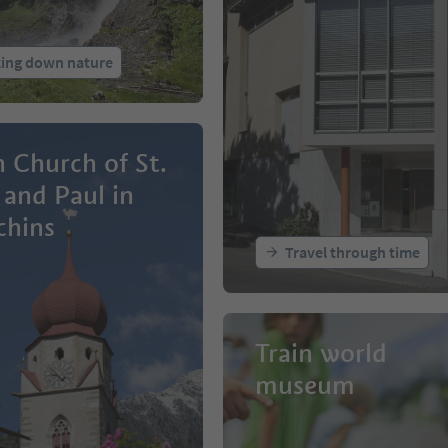
king down nature
h Church of St.
 and Paul in
chins
Travel through time
Train world
museum