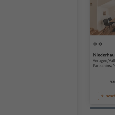
2
Bloe
Niederhau
Locatie:
Vertigen/Vall
Partschins/
and environ
va
Besch