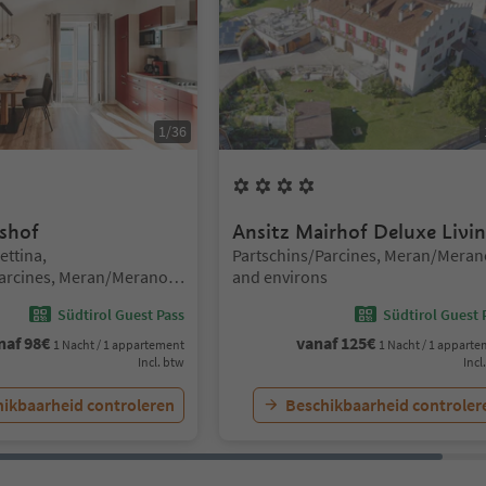
1
/
36
men
4
Bloemen
shof
Ansitz Mairhof Deluxe Livi
Locatie:
ettina,
Partschins/Parcines, Meran/Meran
Parcines, Meran/Merano
and environs
s
Südtirol Guest Pass
Südtirol Guest 
naf
98
€
vanaf
125
€
1 Nacht / 1 appartement
1 Nacht / 1 appart
Incl. btw
Incl
ikbaarheid controleren
Beschikbaarheid controler