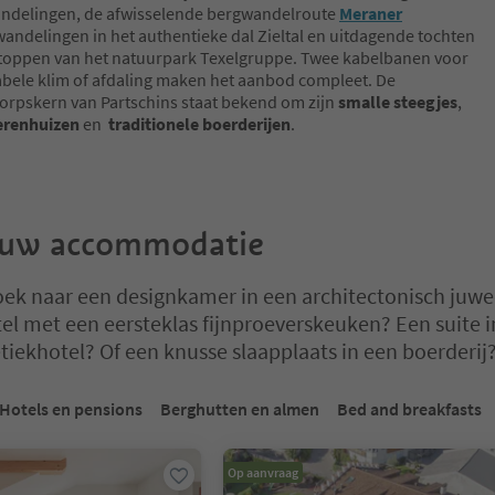
delingen, de afwisselende bergwandelroute
Meraner
 wandelingen in het authentieke dal Zieltal en uitdagende tochten
toppen van het natuurpark Texelgruppe. Twee kabelbanen voor
bele klim of afdaling maken het aanbod compleet. De
dorpskern van Partschins staat bekend om zijn
smalle steegjes
,
herenhuizen
en
traditionele boerderijen
.
ouw accommodatie
oek naar een designkamer in een architectonisch juwe
el met een eersteklas fijnproeverskeuken? Een suite i
tiekhotel? Of een knusse slaapplaats in een boerderij
 op een tabblad-slider. Selecteer een tabblad om de inhoud te bekijk
Hotels en pensions
Berghutten en almen
Bed and breakfasts
Op aanvraag