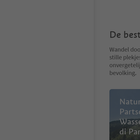
De best
Wandel doo
stille plek
onvergeteli
bevolking.
Natur
Parts
Wasse
di Pa