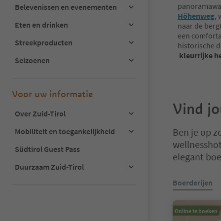
panoramawan
Belevenissen en evenementen
Höhenweg
,
Eten en drinken
naar de berg
een comforta
Streekproducten
historische 
kleurrijke 
Seizoenen
Voor uw informatie
Vind j
Over Zuid-Tirol
Ben je op z
Mobiliteit en toegankelijkheid
wellnesshot
Südtirol Guest Pass
elegant boe
Duurzaam Zuid-Tirol
U bevindt zich
Boerderijen
Online te boeken