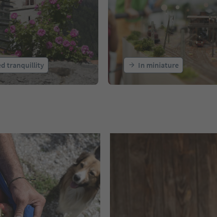
d tranquillity
In miniature