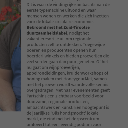
Dit is waar de vindingrijke ambachtsman de
eerste typemachine uitvond en waar
mensen wonen en werken die zich inzetten
voor de lokale circulaire economie.
Bekroond met het Zuid-Tiroolse
duurzaamheidslabel
, nodigt het
vakantieresort je uit om regionale
producten zelf te ontdekken. Toegewijde
boeren en producenten openen hun
boerderijwinkels en bieden proeverijen die
veel verder gaan dan puur genieten. Of het
nu gaat om wijnproeverijen,
appelrondleidingen, kruidenworkshops of
honing maken met HoneygourMet, samen
met het proeven wordt waardevolle kennis
overgedragen. Met haar evenementen geeft
Partschins een zichtbaar voorbeeld voor
duurzame, regionale producten,
ambachtswerk en kunst. Een hoogtepunt is
de jaarlijkse 'Olls hondgmocht' lokale
markt, die eind mei het dorpscentrum
omtovert tot een levendig podium voor