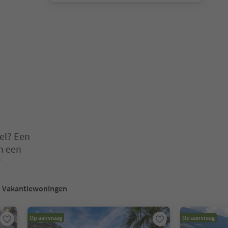
el? Een
n een
?
en. Druk op Enter of Spatie om een kaart in de slider te openen. Dr
Vakantiewoningen
Op aanvraag
Op aanvraag