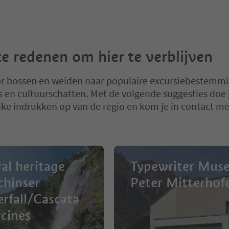
e redenen om hier te verblijven
r bossen en weiden naar populaire excursiebestemm
jes en cultuurschatten. Met de volgende suggesties doe 
jke indrukken op van de regio en kom je in contact me
al heritage
Typewriter Mus
chinser
Peter Mitterhof
rfall/Cascata
rcines