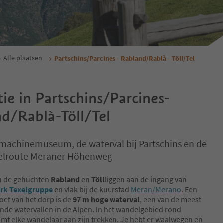
Alle plaatsen
Partschins/Parcines - Rabland/Rablà - Töll/Tel
ie in Partschins/Parcines-
d/Rablà-Töll/Tel
fmachinemuseum, de waterval bij Partschins en de
elroute Meraner Höhenweg
 de gehuchten
Rabland
en
Töll
liggen aan de ingang van
rk Texelgruppe
en vlak bij de kuurstad
Meran/Merano
. Een
oef van het dorp is de
97 m hoge waterval
, een van de meest
de watervallen in de Alpen. In het wandelgebied rond
omt elke wandelaar aan zijn trekken. Je hebt er waalwegen en