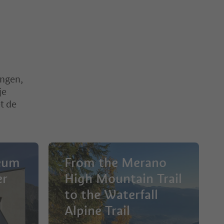
ingen,
je
t de
eum
From the Merano
er
High Mountain Trail
to the Waterfall
Alpine Trail