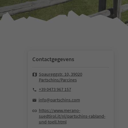
Contactgegevens
Spaureggstr. 10, 39020
Partschins/Parcines
+39 0473 967 157
info@partschins.com
https://www.merano-
suedtirol.it/nl/partschins-rabland-
und-toell.html