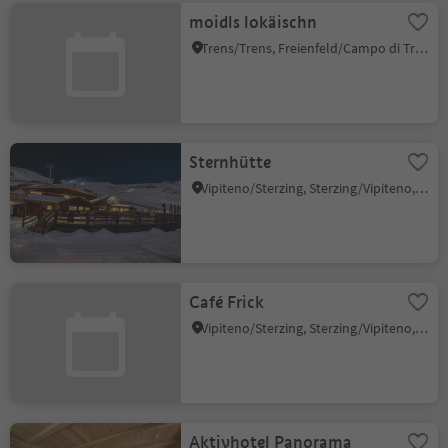
moidls lokäischn
Trens/Trens, Freienfeld/Campo di Trens, Sterzing/Vipiteno and environs
Sternhütte
Vipiteno/Sterzing, Sterzing/Vipiteno, Sterzing/Vipiteno and environs
Café Frick
Vipiteno/Sterzing, Sterzing/Vipiteno, Sterzing/Vipiteno and environs
Aktivhotel Panorama