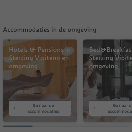
Accommodaties in de omgeving
Hotels & Pensions in
Bed&Breakfast
Sterzing Vipiteno en
Sterzing Vipit
omgeving
omgeving
Ga naar de
Ga naar d
accommodaties
accommodat