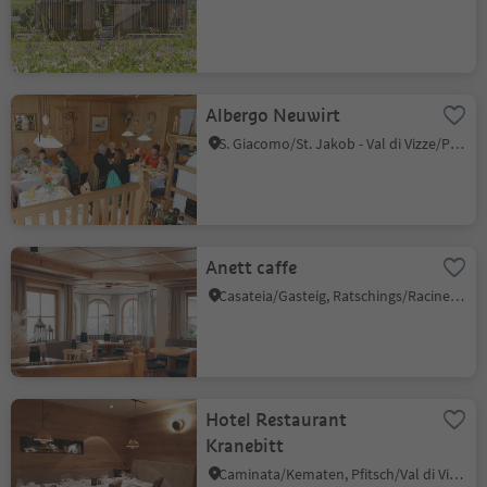
Albergo Neuwirt
S. Giacomo/St. Jakob - Val di Vizze/Pfitsch, Pfitsch/Val di Vizze, Sterzing/Vipiteno and environs
Anett caffe
Casateia/Gasteig, Ratschings/Racines, Sterzing/Vipiteno and environs
Hotel Restaurant
Kranebitt
Caminata/Kematen, Pfitsch/Val di Vizze, Sterzing/Vipiteno and environs