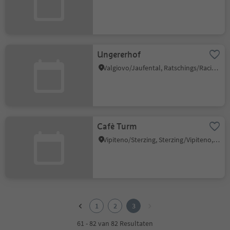
Ungererhof
Valgiovo/Jaufental, Ratschings/Racines, Sterzing/Vipiteno and environs
Cafè Turm
Vipiteno/Sterzing, Sterzing/Vipiteno, Sterzing/Vipiteno and environs
1
2
1
2
3
3
61 - 82 van 82 Resultaten