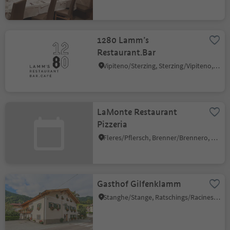
1280 Lamm’s
Restaurant.Bar
Vipiteno/Sterzing, Sterzing/Vipiteno, Sterzing/Vipiteno and environs
LaMonte Restaurant
Pizzeria
Fleres/Pflersch, Brenner/Brennero, Sterzing/Vipiteno and environs
Gasthof Gilfenklamm
Stanghe/Stange, Ratschings/Racines, Sterzing/Vipiteno and environs