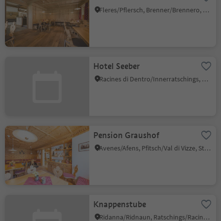
Fleres/Pflersch, Brenner/Brennero, Sterzing/Vipiteno and environs
Hotel Seeber
Racines di Dentro/Innerratschings, Ratschings/Racines, Sterzing/Vipiteno and environs
Pension Graushof
Avenes/Afens, Pfitsch/Val di Vizze, Sterzing/Vipiteno and environs
Knappenstube
Ridanna/Ridnaun, Ratschings/Racines, Sterzing/Vipiteno and environs