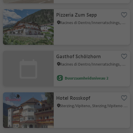
Pizzeria Zum Sepp
Racines di Dentro/Innerratschings, Ratschings/Racines, Sterzing/Vipiteno and environs
Gasthof Schölzhorn
Racines di Dentro/Innerratschings, Ratschings/Racines, Sterzing/Vipiteno and environs
Duurzaamheidsniveau 2
Hotel Rosskopf
Sterzing/Vipiteno, Sterzing/Vipiteno and environs