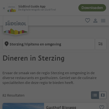
Südtirol Guide App
Downloaden
De digitale reisgids van Zuid-Tirol
men
favoriet
gebruike
Sterzing/Vipiteno en omgeving
geen act
Dineren in Sterzing
Ervaar de smaak van de regio Sterzing en omgeving in de
diverse restaurants en gasthuizen. Geniet van de culinaire
specialiteiten die deze regio te bieden heeft.
82
Resultaten
Gasthof Blosegg