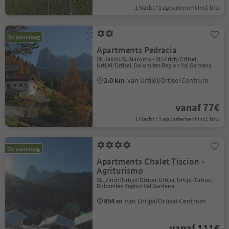
1 Nacht / 1 appartement Incl. btw
Op aanvraag
Apartments Pedracia
St. Jakob/S. Giacomo - St.Ulrich/Ortisei,
Urtijëi/Ortisei, Dolomites Region Val Gardena
2.0 km
van Urtijëi/Ortisei Centrum
vanaf 77€
1 Nacht / 1 appartement Incl. btw
Op aanvraag
Apartments Chalet Tiscion -
Agriturismo
St. Ulrich/Urtijëi/Ortisei/Urtijëi, Urtijëi/Ortisei,
Dolomites Region Val Gardena
894 m
van Urtijëi/Ortisei Centrum
vanaf 111€