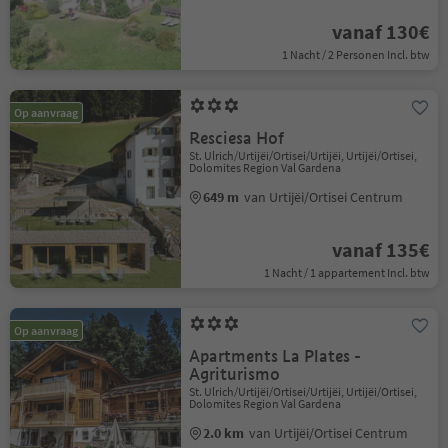
vanaf 130€
1 Nacht / 2 Personen Incl. btw
Op aanvraag
Resciesa Hof
St. Ulrich/Urtijëi/Ortisei/Urtijëi, Urtijëi/Ortisei,
Dolomites Region Val Gardena
649 m
van Urtijëi/Ortisei Centrum
vanaf 135€
1 Nacht / 1 appartement Incl. btw
Op aanvraag
Apartments La Plates -
Agriturismo
St. Ulrich/Urtijëi/Ortisei/Urtijëi, Urtijëi/Ortisei,
Dolomites Region Val Gardena
2.0 km
van Urtijëi/Ortisei Centrum