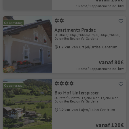
1 Nacht / 1 appartement Incl. btw
Op aanvraag
Apartments Pradac
St. Ulrich/Urtijëi/Ortisei/Urtijëi, Urtijëi/Ortisei,
Dolomites Region Val Gardena
1.7 km
van Urtijëi/Ortisei Centrum
vanaf 80€
1 Nacht / 1 appartement Incl. btw
Op aanvraag
Bio Hof Unterspisser
St. Peter/S. Pietro - Lajen/Laion, Lajen/Laion,
Dolomites Region Val Gardena
5.2 km
van Lajen/Laion Centrum
vanaf 120€