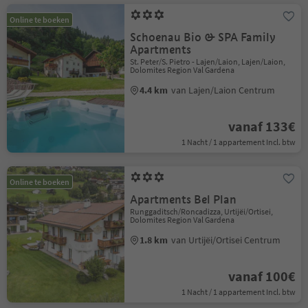
Online te boeken
Schoenau Bio & SPA Family
Apartments
St. Peter/S. Pietro - Lajen/Laion, Lajen/Laion,
Dolomites Region Val Gardena
4.4 km
van Lajen/Laion Centrum
vanaf 133€
1 Nacht / 1 appartement Incl. btw
Online te boeken
Apartments Bel Plan
Runggaditsch/Roncadizza, Urtijëi/Ortisei,
Dolomites Region Val Gardena
1.8 km
van Urtijëi/Ortisei Centrum
vanaf 100€
1 Nacht / 1 appartement Incl. btw