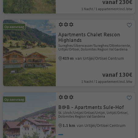
vanaf 230€
1 Nacht / 1 appartement Incl. btw
Op aanvraag
Apartments Chalet Rescon
Highlands
Sureghes/Überwasser/Sureghes/Oltretorrente,
Urtijëi/Ortisei, Dolomites Region Val Gardena
419 m
van Urtijëi/Ortisei Centrum
vanaf 130€
1 Nacht / 1 appartement Incl. btw
Op aanvraag
B&B - Apartments Sule-Hof
St. Ulrich/Urtijëi/Ortisei/Urtijëi, Urtijëi/Ortisei,
Dolomites Region Val Gardena
1.1 km
van Urtijëi/Ortisei Centrum