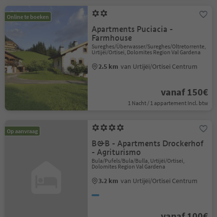
Online te boeken
Apartments Puciacia -
Farmhouse
Sureghes/Überwasser/Sureghes/Oltretorrente,
Urtijëi/Ortisei, Dolomites Region Val Gardena
2.5 km
van Urtijëi/Ortisei Centrum
vanaf 150€
1 Nacht / 1 appartement Incl. btw
Op aanvraag
B&B - Apartments Drockerhof
- Agriturismo
Bula/Pufels/Bula/Bulla, Urtijëi/Ortisei,
Dolomites Region Val Gardena
3.2 km
van Urtijëi/Ortisei Centrum
vanaf 100€