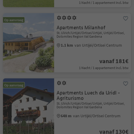
1 Nacht / 1 appartement Incl. btw
Op aanvraag
Apartments Milanhof
St. Ulrich/Urtijëi/Ortisei/Urtijëi, Urtijëi/Ortisei,
Dolomites Region Val Gardena
1.1 km
van Urtijëi/Ortisei Centrum
vanaf 181€
1 Nacht / 1 appartement Incl. btw
Op aanvraag
Apartments Luech da Uridl -
Agriturismo
St. Ulrich/Urtijëi/Ortisei/Urtijëi, Urtijëi/Ortisei,
Dolomites Region Val Gardena
648 m
van Urtijëi/Ortisei Centrum
vanaf 130€