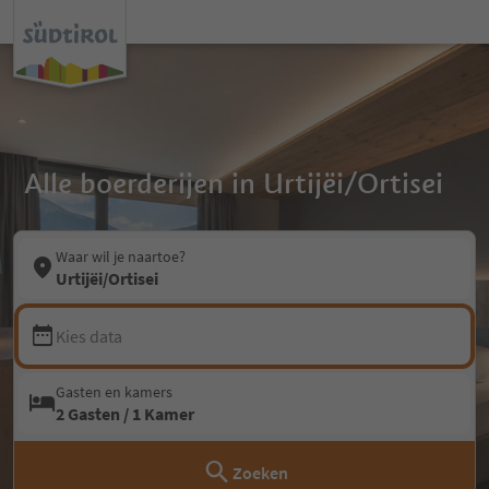
Alle boerderijen in Urtijëi/Ortisei
Waar wil je naartoe?
Urtijëi/Ortisei
Kies data
Gasten en kamers
2 Gasten / 1 Kamer
Zoeken