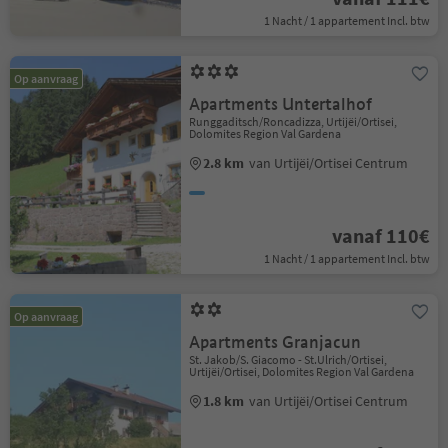
1 Nacht / 1 appartement Incl. btw
Op aanvraag
Apartments Untertalhof
Runggaditsch/Roncadizza, Urtijëi/Ortisei,
Dolomites Region Val Gardena
2.8 km
van Urtijëi/Ortisei Centrum
vanaf 110€
1 Nacht / 1 appartement Incl. btw
Op aanvraag
Apartments Granjacun
St. Jakob/S. Giacomo - St.Ulrich/Ortisei,
Urtijëi/Ortisei, Dolomites Region Val Gardena
1.8 km
van Urtijëi/Ortisei Centrum