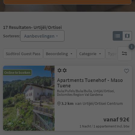
17
Resultaten
- Urtijëi/Ortisei
Aanbevelingen
Sorteren:
1
Südtirol Guest Pass
Beoordeling
Categorie
Type catering
1 actief 
Online te boeken
Apartments Tuenehof - Maso
Tuene
Bula/Pufels/Bula/Bulla, Urtijëi/Ortisei,
Dolomites Region Val Gardena
3.2 km
van Urtijëi/Ortisei Centrum
vanaf 92€
1 Nacht / 1 appartement Incl. btw