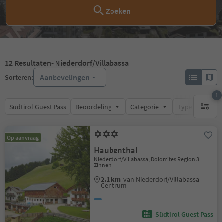
Zoeken
12
Resultaten
- Niederdorf/Villabassa
Aanbevelingen
Sorteren:
1
Südtirol Guest Pass
Beoordeling
Categorie
Type catering
1 actief 
Op aanvraag
Haubenthal
Niederdorf/Villabassa, Dolomites Region 3
Zinnen
2.1 km
van Niederdorf/Villabassa
Centrum
Südtirol Guest Pass