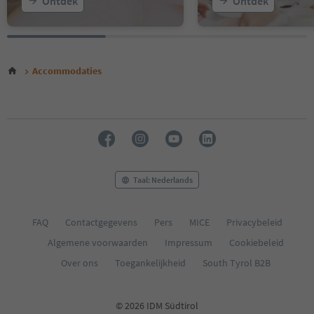
Ontdek
Ontdek
Accommodaties
Taal: Nederlands
FAQ
Contactgegevens
Pers
MICE
Privacybeleid
Algemene voorwaarden
Impressum
Cookiebeleid
Over ons
Toegankelijkheid
South Tyrol B2B
© 2026 IDM Südtirol