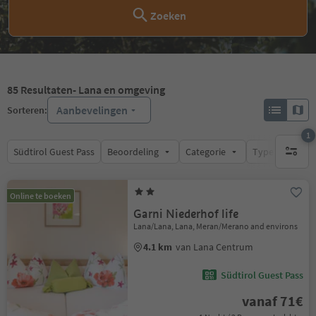
Zoeken
85
Resultaten
- Lana en omgeving
Aanbevelingen
Sorteren:
1
Südtirol Guest Pass
Beoordeling
Categorie
Type catering
1 actief 
Online te boeken
Garni Niederhof life
Lana/Lana, Lana, Meran/Merano and environs
4.1 km
van Lana Centrum
Südtirol Guest Pass
vanaf 71€