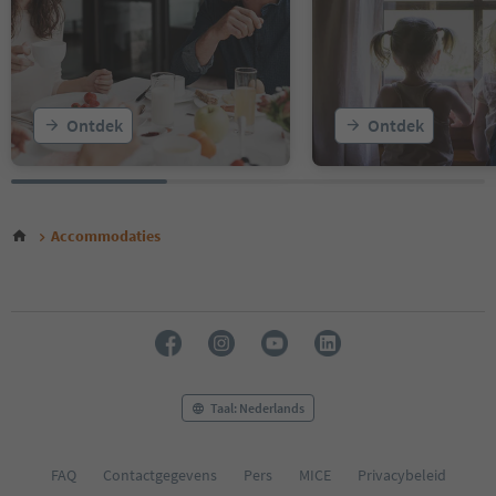
Ontdek
Ontdek
Accommodaties
Taal: Nederlands
FAQ
Contactgegevens
Pers
MICE
Privacybeleid