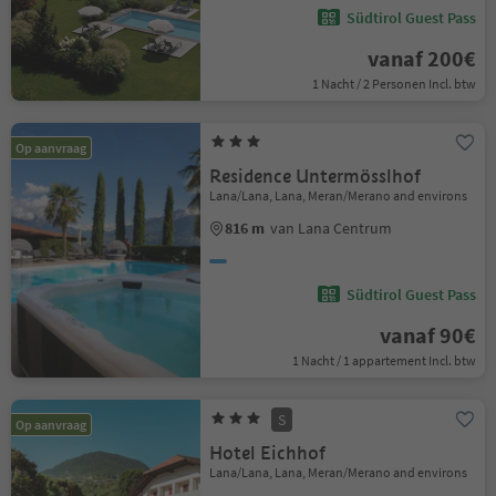
Südtirol Guest Pass
vanaf 200€
1 Nacht / 2 Personen Incl. btw
Op aanvraag
Residence Untermösslhof
Lana/Lana, Lana, Meran/Merano and environs
816 m
van Lana Centrum
Südtirol Guest Pass
vanaf 90€
1 Nacht / 1 appartement Incl. btw
S
Op aanvraag
Hotel Eichhof
Lana/Lana, Lana, Meran/Merano and environs