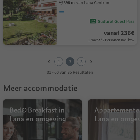
398 m
van Lana Centrum
Südtirol Guest Pass
vanaf 236€
1 Nacht / 2 Personen Incl. btw
1
2
1
2
3
3
31 - 60 van 85 Resultaten
Meer accommodatie
Bed&Breakfast in
Appartemente
Lana en omgeving
Lana en omge