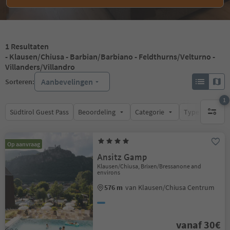
1
Resultaten
- Klausen/Chiusa - Barbian/Barbiano - Feldthurns/Velturno -
Villanders/Villandro
Aanbevelingen
Sorteren:
1
Südtirol Guest Pass
Beoordeling
Categorie
Type catering
1 actief 
Op aanvraag
Ansitz Gamp
Klausen/Chiusa, Brixen/Bressanone and
environs
576 m
van Klausen/Chiusa Centrum
vanaf 30€