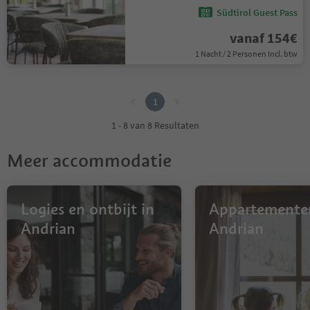
Südtirol Guest Pass
vanaf 154€
1 Nacht / 2 Personen Incl. btw
1
1
1 - 8 van 8 Resultaten
Meer accommodatie
Logies en ontbijt in
Appartemente
Andrian
Andrian