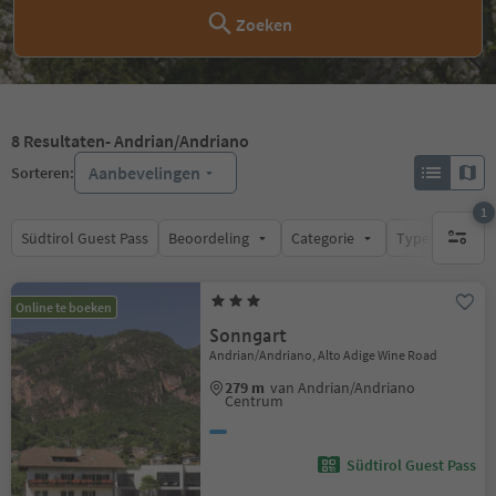
Zoeken
8
Resultaten
- Andrian/Andriano
Aanbevelingen
Sorteren:
1
Südtirol Guest Pass
Beoordeling
Categorie
Type catering
1 actief 
Online te boeken
Sonngart
Andrian/Andriano, Alto Adige Wine Road
279 m
van Andrian/Andriano
Centrum
Südtirol Guest Pass