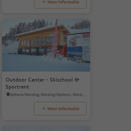
Meer informatie
Outdoor Center - Skischool &
Sportrent
Vipiteno/Sterzing, Sterzing/Vipiteno, Sterzing/Vipiteno and environs
Meer informatie