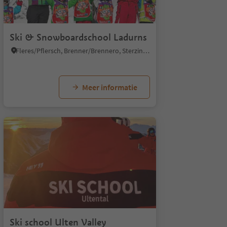
Ski & Snowboardschool Ladurns
Fleres/Pflersch, Brenner/Brennero, Sterzing/Vipiteno and environs
Meer informatie
Ski school Ulten Valley