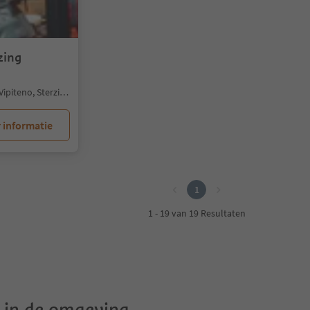
zing
Vipiteno/Sterzing, Sterzing/Vipiteno, Sterzing/Vipiteno and environs
 informatie
1
1 - 19 van 19 Resultaten
in de omgeving