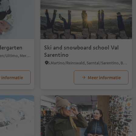
dergarten
Ski and snowboard school Val
Sarentino
San Nicolò/St. Nikolaus, Ulten/Ultimo, Meran/Merano and environs
S.Martino/Reinswald, Sarntal/Sarentino, Bolzano/Bozen and environs
 informatie
Meer informatie