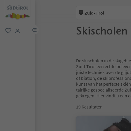
Zuid-Tirol
Skischolen 
menulink
favoriet
gebruikerslink
De skischolen in de skigebi
Zuid-Tirol een echte beleveni
juiste techniek over de glij
of biatlon, de skiprofession
kunst van het perfecte skiën,
talrijke gespecialiseerde Zui
gekregen. Hier vindt u een 
19
Resultaten