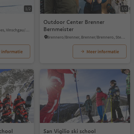
1/2
1/2
Outdoor Center Brenner
Bernmeister
Burgusio/Burgeis, Mals/Malles, Vinschgau/Val Venosta
Brennero/Brenner, Brenner/Brennero, Sterzing/Vipiteno and environs
 informatie
Meer informatie
chool
San Vigilio ski school