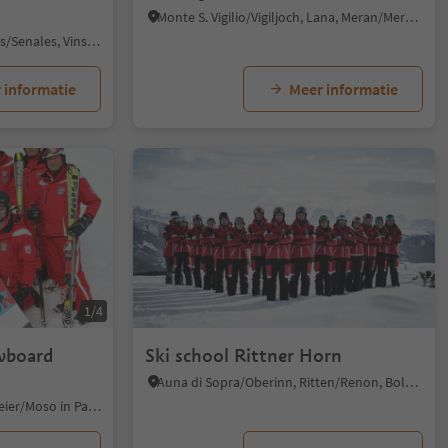
Monte S. Vigilio/Vigiljoch, Lana, Meran/Merano and environs
Maso Corto/Kurzras, Schnals/Senales, Vinschgau/Val Venosta
 informatie
Meer informatie
1/4
owboard
Ski school Rittner Horn
Auna di Sopra/Oberinn, Ritten/Renon, Bolzano/Bozen and environs
Plan/Pfelders, Moos in Passeier/Moso in Passiria, Meran/Merano and environs