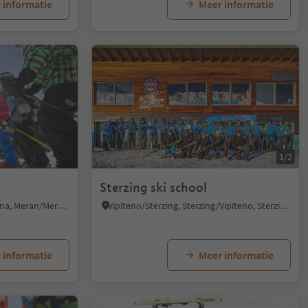
 informatie
Meer informatie
1/2
Sterzing ski school
Monte S. Vigilio/Vigiljoch, Lana, Meran/Merano and environs
Vipiteno/Sterzing, Sterzing/Vipiteno, Sterzing/Vipiteno and environs
 informatie
Meer informatie