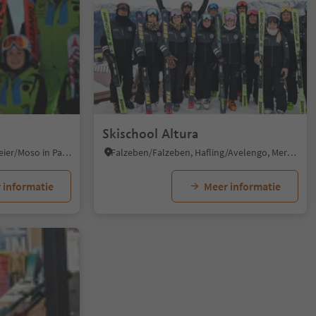
Skischool Altura
Plan/Pfelders, Moos in Passeier/Moso in Passiria, Meran/Merano and environs
Falzeben/Falzeben, Hafling/Avelengo, Meran/Merano and environs
 informatie
Meer informatie