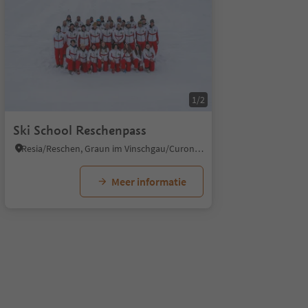
1/4
1/8
1/2
Ski School Reschenpass
Resia/Reschen, Graun im Vinschgau/Curon Venosta, Vinschgau/Val Venosta
Meer informatie