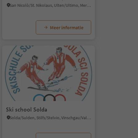
San Nicolò/St. Nikolaus, Ulten/Ultimo, Meran/Merano and environs
Meer informatie
Ski school Solda
Solda/Sulden, Stilfs/Stelvio, Vinschgau/Val Venosta