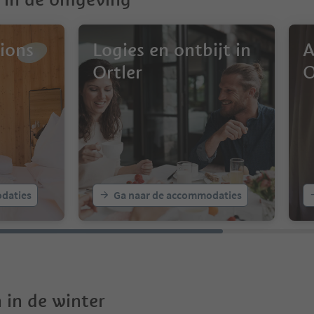
ions
Logies en ontbijt in
A
Ortler
O
daties
Ga naar de accommodaties
 in de winter