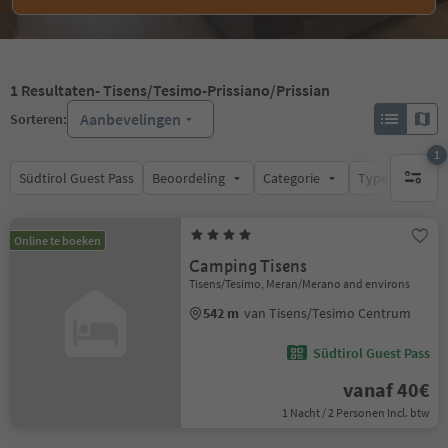
1
Resultaten
- Tisens/Tesimo-Prissiano/Prissian
Aanbevelingen
Sorteren:
1
Südtirol Guest Pass
Beoordeling
Categorie
Type catering
1 actief 
Online te boeken
Camping Tisens
Tisens/Tesimo, Meran/Merano and environs
542 m
van Tisens/Tesimo Centrum
Südtirol Guest Pass
vanaf 40€
1 Nacht / 2 Personen Incl. btw