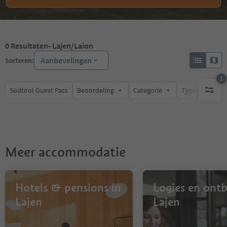
0
Resultaten
- Lajen/Laion
Aanbevelingen
Sorteren:
1
Südtirol Guest Pass
Beoordeling
Categorie
Type catering
1 actief 
Meer accommodatie
Hotels & pensions in
Logies en ontbi
Lajen
Lajen