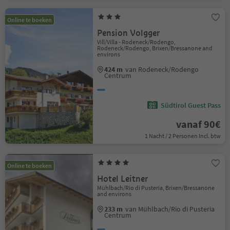
Online te boeken
Pension Volgger
Vill/Villa - Rodeneck/Rodengo,
Rodeneck/Rodengo, Brixen/Bressanone and
environs
424 m
van Rodeneck/Rodengo
Centrum
Südtirol Guest Pass
vanaf 90€
1 Nacht / 2 Personen Incl. btw
Online te boeken
Hotel Leitner
Mühlbach/Rio di Pusteria, Brixen/Bressanone
and environs
233 m
van Mühlbach/Rio di Pusteria
Centrum