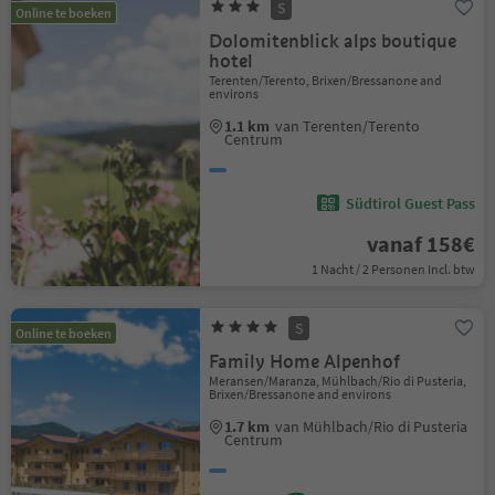
S
Online te boeken
Dolomitenblick alps boutique
hotel
Terenten/Terento, Brixen/Bressanone and
environs
1.1 km
van Terenten/Terento
Centrum
Südtirol Guest Pass
vanaf 158€
1 Nacht / 2 Personen Incl. btw
S
Online te boeken
Family Home Alpenhof
Meransen/Maranza, Mühlbach/Rio di Pusteria,
Brixen/Bressanone and environs
1.7 km
van Mühlbach/Rio di Pusteria
Centrum