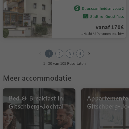
Duurzaamheidsniveau 2
Südtirol Guest Pass
vanaf 170€
1 Nacht / 2 Personen Incl. btw
1
2
1
2
3
4
3
4
1 - 30 van 105 Resultaten
Meer accommodatie
Bed & Breakfast in
Appartemente
Gitschberg-Jochtal
Gitschberg-Jo