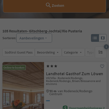
Zoeken
105
Resultaten
- Gitschberg-Jochtal/Rio Pusteria
Aanbevelingen
Sorteren:
1
Südtirol Guest Pass
Beoordeling
Categorie
Type catering
1 actief 
Online te boeken
Landhotel Gasthof Zum Löwen
Vill/Villa - Rodeneck/Rodengo,
Rodeneck/Rodengo, Brixen/Bressanone and
environs
91 m
van Rodeneck/Rodengo
Centrum
Duurzaamheidsniveau 2