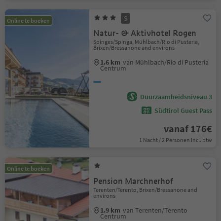
S
Online te boeken
Natur- & Aktivhotel Rogen
Spinges/Spinga, Mühlbach/Rio di Pusteria,
Brixen/Bressanone and environs
1.6 km
van Mühlbach/Rio di Pusteria
Centrum
Duurzaamheidsniveau 3
Südtirol Guest Pass
vanaf 176€
1 Nacht / 2 Personen Incl. btw
Online te boeken
Pension Marchnerhof
Terenten/Terento, Brixen/Bressanone and
environs
1.9 km
van Terenten/Terento
Centrum