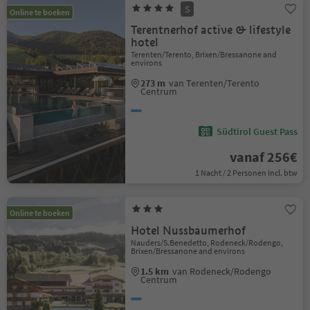
S
Online te boeken
Terentnerhof active & lifestyle
hotel
Terenten/Terento, Brixen/Bressanone and
environs
273 m
van Terenten/Terento
Centrum
Südtirol Guest Pass
vanaf 256€
1 Nacht / 2 Personen Incl. btw
Online te boeken
Hotel Nussbaumerhof
Nauders/S.Benedetto, Rodeneck/Rodengo,
Brixen/Bressanone and environs
1.5 km
van Rodeneck/Rodengo
Centrum