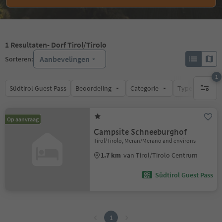
1
Resultaten
- Dorf Tirol/Tirolo
Aanbevelingen
Sorteren:
1
Südtirol Guest Pass
Beoordeling
Categorie
Type catering
1 actief 
Op aanvraag
Campsite Schneeburghof
Tirol/Tirolo, Meran/Merano and environs
1.7 km
van Tirol/Tirolo Centrum
Südtirol Guest Pass
1
1