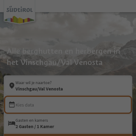
Alle berghutten en herbergen in
het Vinschgau/Val Venosta
Waar wil je naartoe?
Vinschgau/Val Venosta
Kies data
Gasten en kamers
2 Gasten / 1 Kamer