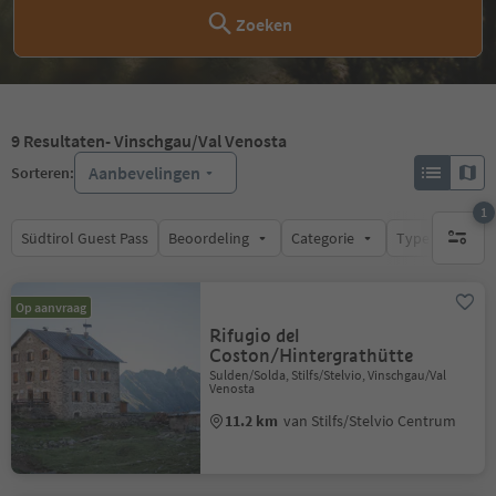
Zoeken
9
Resultaten
- Vinschgau/Val Venosta
Aanbevelingen
Sorteren:
1
Südtirol Guest Pass
Beoordeling
Categorie
Type catering
1 actief 
Op aanvraag
Rifugio del
Coston/Hintergrathütte
Sulden/Solda, Stilfs/Stelvio, Vinschgau/Val
Venosta
11.2 km
van Stilfs/Stelvio Centrum