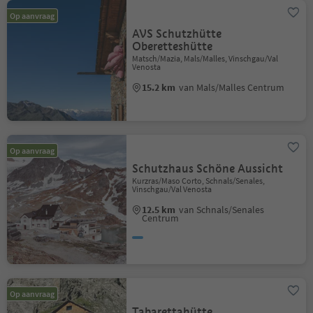
Op aanvraag
AVS Schutzhütte
Oberetteshütte
Matsch/Mazia, Mals/Malles, Vinschgau/Val
Venosta
15.2 km
van Mals/Malles Centrum
Op aanvraag
Schutzhaus Schöne Aussicht
Kurzras/Maso Corto, Schnals/Senales,
Vinschgau/Val Venosta
12.5 km
van Schnals/Senales
Centrum
Op aanvraag
Tabarettahütte