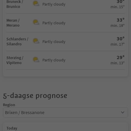
30°
Bruneck /
Partly cloudy
Brunico
min. 15°
33°
Meran /
Partly cloudy
Merano
min. 18°
30°
Schlanders /
Partly cloudy
Silandro
min. 17°
29°
Sterzing /
Partly cloudy
Vipiteno
min. 13°
5-daagse prognose
Region
Brixen / Bressanone
Today