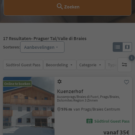
Zoeken
17
Resultaten
- Pragser Tal/Valle di Braies
Aanbevelingen
Sorteren:
1
Südtirol Guest Pass
Beoordeling
Categorie
Type catering
1 actief 
Online te boeken
Kuenzerhof
Ausserprags/Braies di Fuori, Prags/Braies,
Dolomites Region 3 Zinnen
976 m
van Prags/Braies Centrum
Südtirol Guest Pass
vanaf 35€