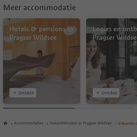
Meer accommodatie
Hotels & pensions in
Logies en ontbi
Pragser Wildsee
Pragser Wildse
Ontdek
Ontdek
Accommodaties
Vakantiehuizen in Pragser Wildsee
Vakantie 