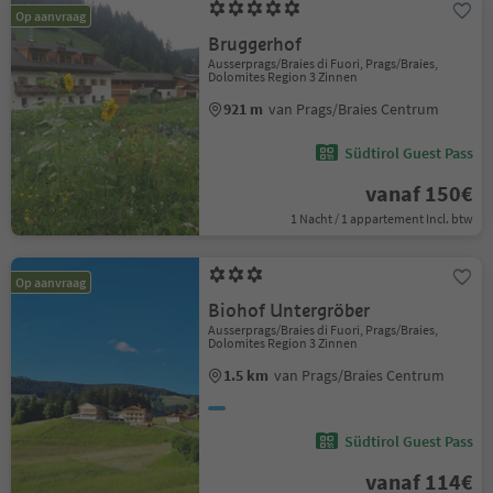
Op aanvraag
Bruggerhof
Ausserprags/Braies di Fuori, Prags/Braies,
Dolomites Region 3 Zinnen
921 m
van Prags/Braies Centrum
Südtirol Guest Pass
vanaf 150€
1 Nacht / 1 appartement Incl. btw
Op aanvraag
Biohof Untergröber
Ausserprags/Braies di Fuori, Prags/Braies,
Dolomites Region 3 Zinnen
1.5 km
van Prags/Braies Centrum
Südtirol Guest Pass
vanaf 114€