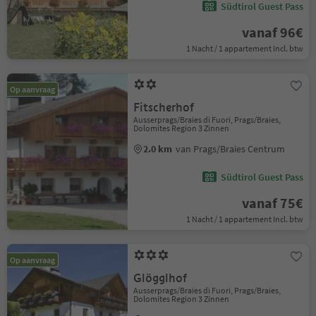
Südtirol Guest Pass
vanaf 96€
1 Nacht / 1 appartement Incl. btw
Op aanvraag
Fitscherhof
Ausserprags/Braies di Fuori, Prags/Braies,
Dolomites Region 3 Zinnen
2.0 km
van Prags/Braies Centrum
Südtirol Guest Pass
vanaf 75€
1 Nacht / 1 appartement Incl. btw
Op aanvraag
Glögglhof
Ausserprags/Braies di Fuori, Prags/Braies,
Dolomites Region 3 Zinnen