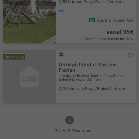
504 m
van Prags/Braies Centrum
Südtirol Guest Pass
vanaf 95€
1 Nacht / 1 appartement Incl. btw
Op aanvraag
Unterpichlhof d. Messner
Florian
Innerprags/Braies di Dentro, Prags/Braies,
Dolomites Region 3 Zinnen
2.0 km
van Prags/Braies Centrum
1
1
1 - 17 van 17 Resultaten