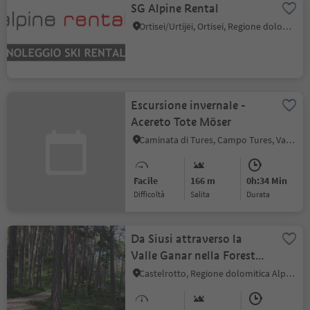
SG Alpine Rental
Ortisei/Urtijëi, Ortisei, Regione dolomitica Val Gardena
Escursione invernale -
Acereto Tote Möser
Caminata di Tures, Campo Tures, Valle Aurina
Facile
166 m
0h:34 Min
Difficoltà
Salita
durata
Da Siusi attraverso la
Valle Ganar nella Foresta
Laranz
Castelrotto, Regione dolomitica Alpe di Siusi