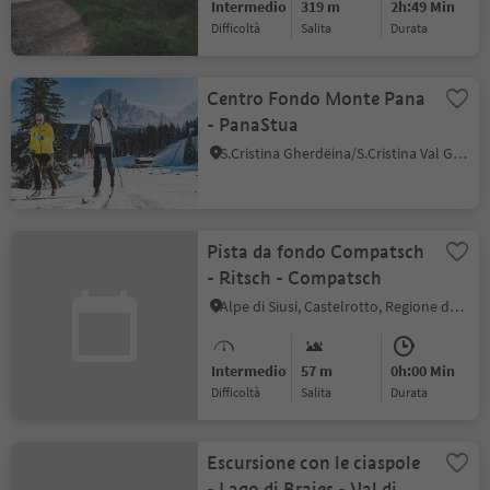
Intermedio
319 m
2h:49 Min
Difficoltà
Salita
durata
Centro Fondo Monte Pana
- PanaStua
S.Cristina Gherdëina/S.Cristina Val Gardena, Santa Cristina Val Gardena, Regione dolomitica Val Gardena
Pista da fondo Compatsch
- Ritsch - Compatsch
Alpe di Siusi, Castelrotto, Regione dolomitica Alpe di Siusi
Intermedio
57 m
0h:00 Min
Difficoltà
Salita
durata
Escursione con le ciaspole
- Lago di Braies - Val di