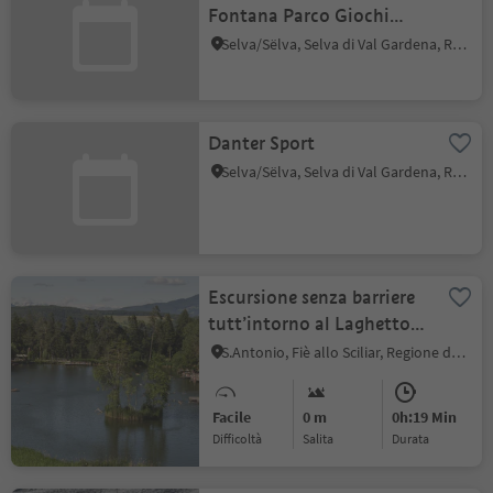
Fontana Parco Giochi
Stadio del ghiaccio Selva
Selva/Sëlva, Selva di Val Gardena, Regione dolomitica Val Gardena
Val Gardena
Danter Sport
Selva/Sëlva, Selva di Val Gardena, Regione dolomitica Val Gardena
Escursione senza barriere
tutt’intorno al Laghetto
di Fiè
S.Antonio, Fiè allo Sciliar, Regione dolomitica Alpe di Siusi
Facile
0 m
0h:19 Min
Difficoltà
Salita
durata