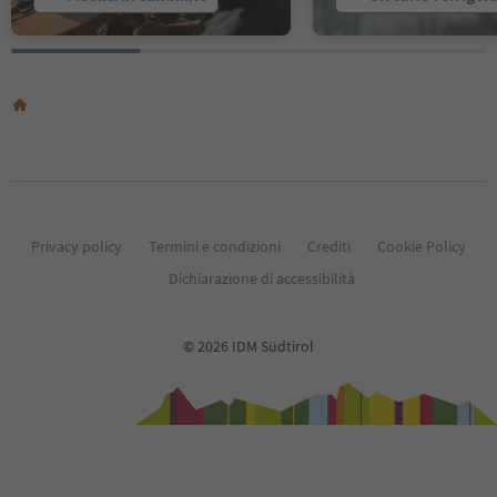
25
26
27
28
29
30
31
32
33
34
35
Privacy policy
Termini e condizioni
Crediti
Cookie Policy
36
Dichiarazione di accessibilità
37
38
39
© 2026 IDM Südtirol
40
41
42
43
44
45
46