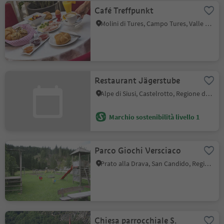
Café Treffpunkt
Molini di Tures, Campo Tures, Valle Aurina
Restaurant Jägerstube
Alpe di Siusi, Castelrotto, Regione dolomitica Alpe di Siusi
Marchio sostenibilità livello 1
Parco Giochi Versciaco
Prato alla Drava, San Candido, Regione dolomitica 3 Cime
Chiesa parrocchiale S.