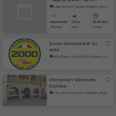
Foresta
Braies di Fuori, Braies, Regione dolomitica 3 Cime
Intermedio
118 m
1h:00 Min
Difficoltà
Salita
durata
Scuola Snowboard & Sci
2000
Selva/Sëlva, Selva di Val Gardena, Regione dolomitica Val Gardena
Uhrmacher's Weinstube
Enoiteca
Prato alla Drava, San Candido, Regione dolomitica 3 Cime
1