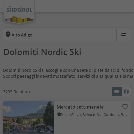
Alto Adige
nessun f
Dolomiti Nordic Ski
Dolomiti NordicSki ti accoglie con una rete di piste da sci di fondo
Scopri paesaggi innevati mozzafiato, servizi di alta qualità e la m
3235
Risultati
Mercato settimanale
Selva/Sëlva, Selva di Val Gardena, Regione dolomitica Val Gardena