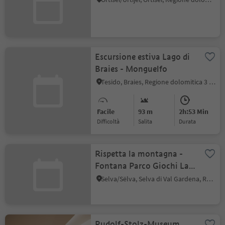
Escursione estiva Lago di
Braies - Monguelfo
Tesido, Braies, Regione dolomitica 3 Cime
Facile
93 m
2h:53 Min
Difficoltà
Salita
durata
Rispetta la montagna -
Fontana Parco Giochi La
Poza Selva Val Gardena
Selva/Sëlva, Selva di Val Gardena, Regione dolomitica Val Gardena
Rudolf-Stolz-Museum