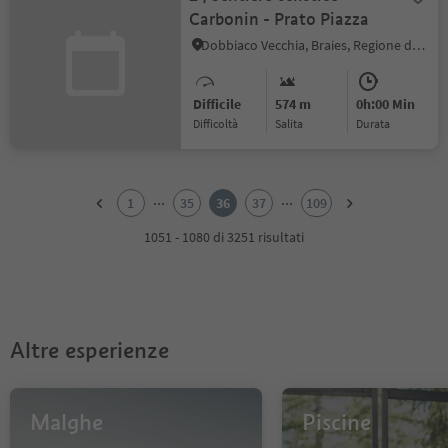
Carbonin - Prato Piazza
Dobbiaco Vecchia, Braies, Regione dolomitica 3 Cime
Difficile
574 m
0h:00 Min
Difficoltà
Salita
durata
1
2
...
...
1
35
36
37
109
3
4
1051 - 1080 di 3251 risultati
5
6
7
8
9
Altre esperienze
10
11
12
13
Malghe
Piscine
14