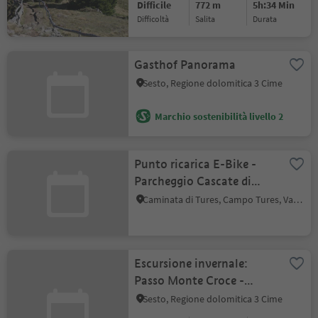
Difficile
772 m
5h:34 Min
Difficoltà
Salita
durata
Gasthof Panorama
Sesto, Regione dolomitica 3 Cime
Marchio sostenibilità livello 2
Punto ricarica E-Bike -
Parcheggio Cascate di
Riva
Caminata di Tures, Campo Tures, Valle Aurina
Escursione invernale:
Passo Monte Croce -
Malga Coltrondo
Sesto, Regione dolomitica 3 Cime