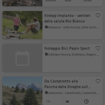
Difficoltà
Salita
durata
Kneipp impianto - sentieri
della salute Rio Bianco
Riobianco - Valle Aurina, Valle Aurina, Valle Aurina
Noleggio Bici Papin Sport
Dobbiaco Nuova, Dobbiaco, Regione dolomitica 3 Cime
Da Castelrotto alle
Panche delle Streghe sulla
Bullaccia
S.Valentino - Castelrotto, Castelrotto, Regione dolomitica Alpe di Siusi