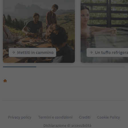
15
16
17
18
19
20
21
22
23
Mettiti in cammino
Un tuffo refriger
24
25
26
27
28
29
30
31
32
33
34
35
Privacy policy
Termini e condizioni
Crediti
Cookie Policy
36
Dichiarazione di accessibilità
37