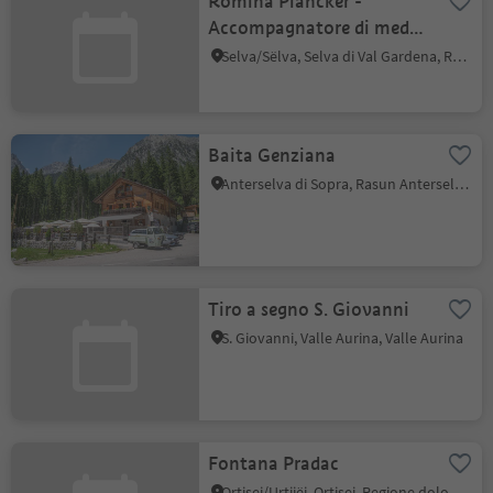
Romina Plancker -
Accompagnatore di media
montagna/guida
Selva/Sëlva, Selva di Val Gardena, Regione dolomitica Val Gardena
escursionistica
Baita Genziana
Anterselva di Sopra, Rasun Anterselva, Regione dolomitica Plan de Corones
Tiro a segno S. Giovanni
S. Giovanni, Valle Aurina, Valle Aurina
Fontana Pradac
Ortisei/Urtijëi, Ortisei, Regione dolomitica Val Gardena