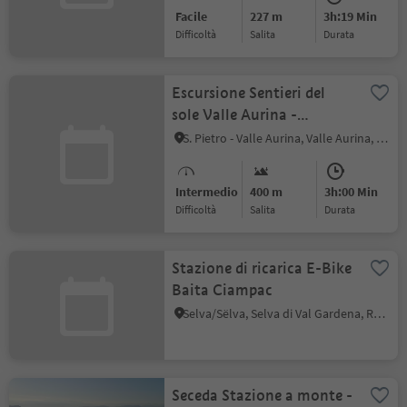
Facile
227 m
3h:19 Min
Difficoltà
Salita
durata
Escursione Sentieri del
sole Valle Aurina -
percorso delle streghe
S. Pietro - Valle Aurina, Valle Aurina, Valle Aurina
Intermedio
400 m
3h:00 Min
Difficoltà
Salita
durata
Stazione di ricarica E-Bike
Baita Ciampac
Selva/Sëlva, Selva di Val Gardena, Regione dolomitica Val Gardena
Seceda Stazione a monte -