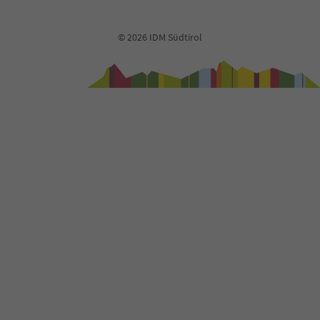
38
39
© 2026 IDM Südtirol
40
41
42
43
44
45
46
47
48
49
50
51
52
53
54
55
56
57
58
59