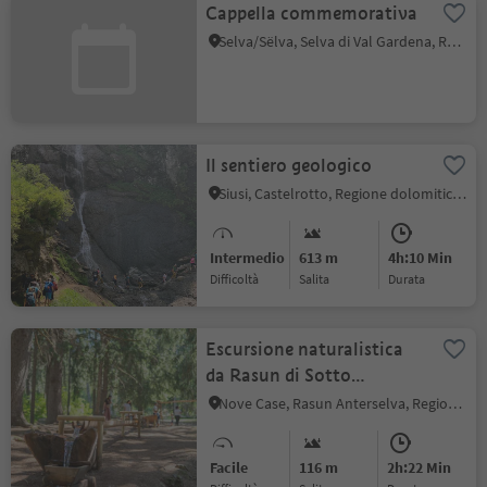
Cappella commemorativa
Selva/Sëlva, Selva di Val Gardena, Regione dolomitica Val Gardena
Il sentiero geologico
Siusi, Castelrotto, Regione dolomitica Alpe di Siusi
Intermedio
613 m
4h:10 Min
Difficoltà
Salita
durata
Escursione naturalistica
da Rasun di Sotto
attraverso il
Nove Case, Rasun Anterselva, Regione dolomitica Plan de Corones
Wasserwaldile fino al
biotopo Rasner Möser
Facile
116 m
2h:22 Min