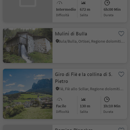
Intermedio
672 m
6h:00 Min
Difficoltà
Salita
durata
Mulini di Bulla
Bula/Bulla, Ortisei, Regione dolomitica Val Gardena
Giro di Fiè e la collina di S.
Pietro
Fiè, Fiè allo Sciliar, Regione dolomitica Alpe di Siusi
Facile
130 m
1h:10 Min
Difficoltà
Salita
durata