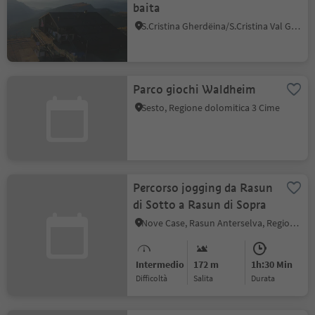
baita
S.Cristina Gherdëina/S.Cristina Val Gardena, Santa Cristina Val Gardena, Regione dolomitica Val Gardena
Parco giochi Waldheim
Sesto, Regione dolomitica 3 Cime
Percorso jogging da Rasun
di Sotto a Rasun di Sopra
Nove Case, Rasun Anterselva, Regione dolomitica Plan de Corones
Intermedio
172 m
1h:30 Min
Difficoltà
Salita
durata