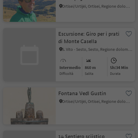
montagna/guida
Ortisei/Urtijëi, Ortisei, Regione dolomitica Val Gardena
escursionistica -
International Mountain
Leader
Escursione: Giro per i prati
di Monte Casella
S. Vito - Sesto, Sesto, Regione dolomitica 3 Cime
Intermedio
860 m
5h:34 Min
Difficoltà
Salita
durata
Fontana Vedl Gustin
Ortisei/Urtijëi, Ortisei, Regione dolomitica Val Gardena
14 Sentiero sciistico