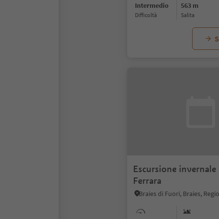
Intermedio
563 m
Difficoltà
Salita
S
Escursione invernale 
Ferrara