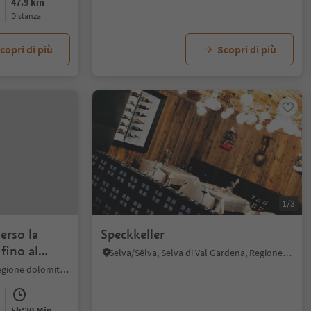
47.9 km
distanza
copri di più
Scopri di più
1/3
erso la
Speckkeller
 fino al
Selva/Sëlva, Selva di Val Gardena, Regione dolomitica Val Gardena
Alpe di Siusi, Castelrotto, Regione dolomitica Alpe di Siusi
5h:20 Min