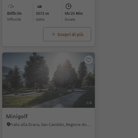
Difficile
1071 m
6h:25 Min
Difficoltà
Salita
durata
Scopri di più
1/4
Minigolf
Prato alla Drava, San Candido, Regione dolomitica 3 Cime