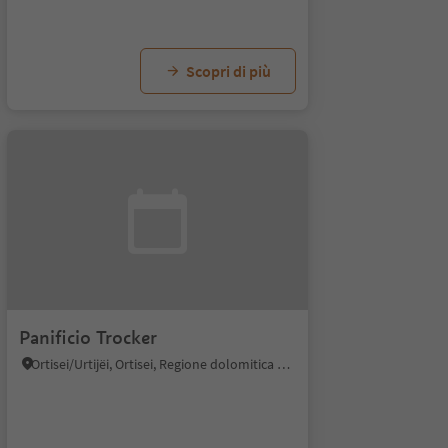
Scopri di più
Panificio Trocker
Ortisei/Urtijëi, Ortisei, Regione dolomitica Val Gardena