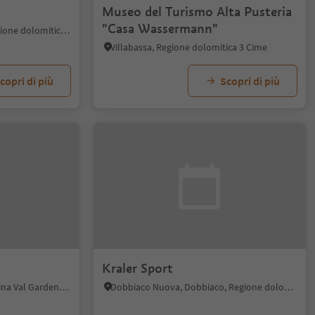
Museo del Turismo Alta Pusteria
"Casa Wassermann"
Versciaco, San Candido, Regione dolomitica 3 Cime
Villabassa, Regione dolomitica 3 Cime
copri di più
Scopri di più
Kraler Sport
S.Cristina Gherdëina/S.Cristina Val Gardena, Santa Cristina Val Gardena, Regione dolomitica Val Gardena
Dobbiaco Nuova, Dobbiaco, Regione dolomitica 3 Cime