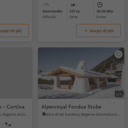
Intermedio
337 m
2h:30 Min
Difficoltà
Salita
durata
copri di più
Scopri di più
1/4
 - Cortina
Alpenroyal Fondue Stube
Dobbiaco Vecchia, Dobbiaco, Regione dolomitica 3 Cime
Selva di Val Gardena, Regione dolomitica Val Gardena