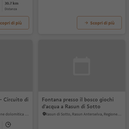
30.7 km
distanza
copri di più
Scopri di più
- Circuito di
Fontana presso il bosco giochi
d'acqua a Rasun di Sotto
Braies di Fuori, Braies, Regione dolomitica 3 Cime
Rasun di Sotto, Rasun Anterselva, Regione dolomitica Plan de Corones