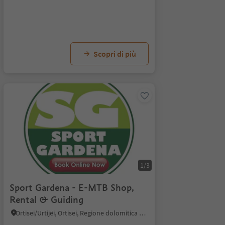
Scopri di più
1/3
Sport Gardena - E-MTB Shop,
Rental & Guiding
Ortisei/Urtijëi, Ortisei, Regione dolomitica Val Gardena