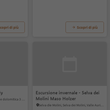
copri di più
Scopri di più
l Willy
Escursione invernale - Selva dei
Molini Maso Holzer
S. Vito - Sesto, Sesto, Regione dolomitica 3 Cime
Selva die Molini, Selva dei Molini, Valle Aurina