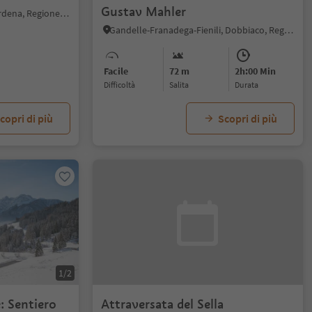
Gustav Mahler
Selva/Sëlva, Selva di Val Gardena, Regione dolomitica Val Gardena
Gandelle-Franadega-Fienili, Dobbiaco, Regione dolomitica 3 Cime
Facile
72 m
2h:00 Min
Difficoltà
Salita
durata
copri di più
Scopri di più
1/2
: Sentiero
Attraversata del Sella