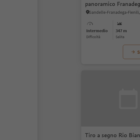
panoramico Franade
Intermedio
347 m
Difficoltà
Salita
S
Tiro a segno Rio Bia