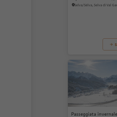
S
Passeggiata invernale