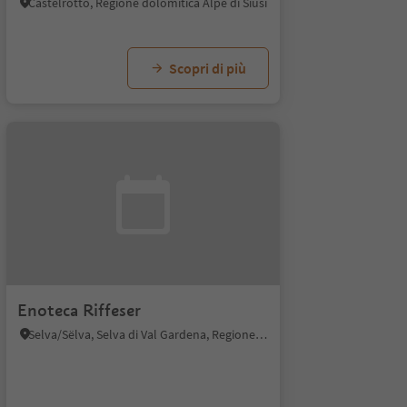
Castelrotto, Regione dolomitica Alpe di Siusi
Scopri di più
Enoteca Riffeser
Selva/Sëlva, Selva di Val Gardena, Regione dolomitica Val Gardena