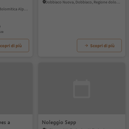
Dobbiaco Nuova, Dobbiaco, Regione dolomitica 3 Cime
Fiè, Fiè allo Sciliar, Regione dolomitica Alpe di Siusi
m
nza
copri di più
Scopri di più
ves a
Noleggio Sepp