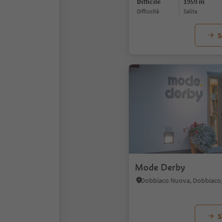
Difficile
1959 m
Difficoltà
Salita
S
Mode Derby
S