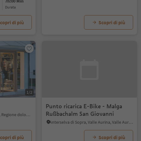
7h:00 Min
durata
copri di più
Scopri di più
1/2
Punto ricarica E-Bike - Malga
Rußbachalm San Giovanni
Dobbiaco Nuova, Dobbiaco, Regione dolomitica 3 Cime
Anterselva di Sopra, Valle Aurina, Valle Aurina
copri di più
Scopri di più