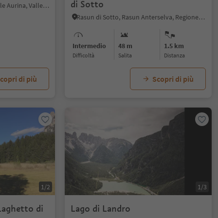
di Sotto
Riobianco - Valle Aurina, Valle Aurina, Valle Aurina
Rasun di Sotto, Rasun Anterselva, Regione dolomitica Plan de Corones
Intermedio
48 m
1.5 km
Difficoltà
Salita
distanza
copri di più
Scopri di più
1/2
1/3
Laghetto di
Lago di Landro