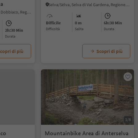
ga
Selva/Sëlva, Selva di Val Gardena, Regione dolomitica Val Gardena
Gandelle-Franadega-Fienili, Dobbiaco, Regione dolomitica 3 Cime
Difficile
0 m
6h:30 Min
Difficoltà
Salita
durata
2h:30 Min
durata
copri di più
Scopri di più
1/8
nco
Mountainbike Area di Anterselva