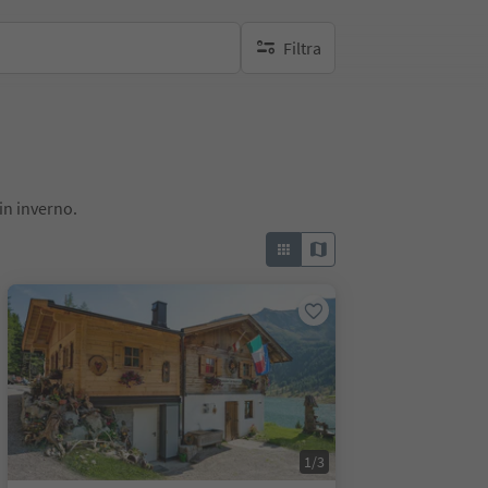
Filtra
nessun filtro attivo
in inverno.
1/3