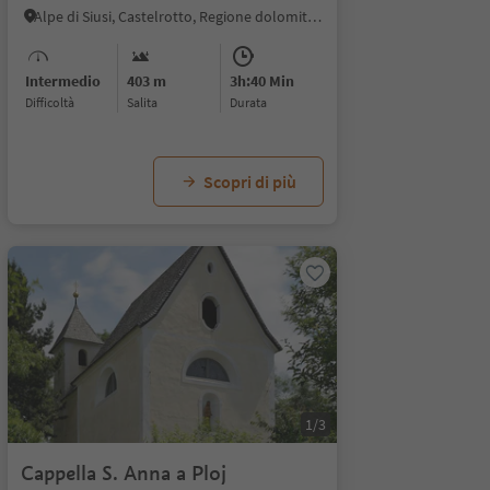
Alpe di Siusi, Castelrotto, Regione dolomitica Alpe di Siusi
Intermedio
403 m
3h:40 Min
Difficoltà
Salita
durata
Scopri di più
1/3
Cappella S. Anna a Ploj