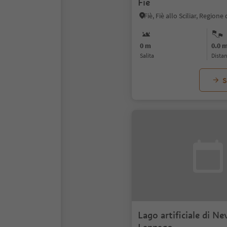
Fiè
0 m
0.0 
Salita
dista
S
Lago artificiale di Ne