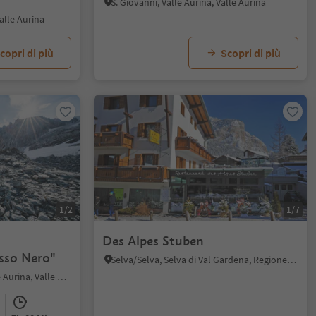
S. Giovanni, Valle Aurina, Valle Aurina
alle Aurina
copri di più
Scopri di più
1/2
1/7
Des Alpes Stuben
sso Nero"
Selva/Sëlva, Selva di Val Gardena, Regione dolomitica Val Gardena
S. Pietro - Valle Aurina, Valle Aurina, Valle Aurina