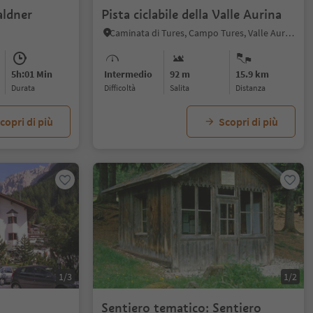
aldner
Pista ciclabile della Valle Aurina
Caminata di Tures, Campo Tures, Valle Aurina
5h:01 Min
Intermedio
92 m
15.9 km
durata
Difficoltà
Salita
distanza
copri di più
Scopri di più
1/3
1/2
Sentiero tematico: Sentiero