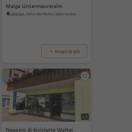
Malga Untermaureralm
Lappago, Selva dei Molini, Valle Aurina
Scopri di più
1/2
Negozio di biciclette Walter