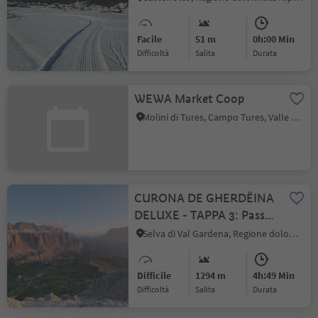
Facile
51 m
0h:00 Min
Difficoltà
Salita
durata
WEWA Market Coop
Molini di Tures, Campo Tures, Valle Aurina
CURONA DE GHERDËINA
DELUXE - TAPPA 3: Passo
Gardena – Gruppo del
Selva di Val Gardena, Regione dolomitica Val Gardena
Sella – Passo Sella
Difficile
1294 m
4h:49 Min
Difficoltà
Salita
durata