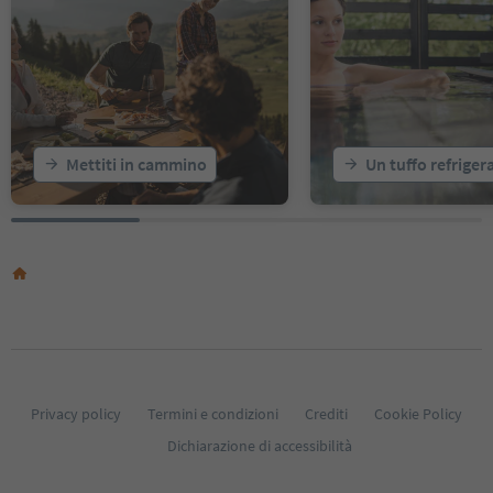
17
18
19
20
21
22
23
Mettiti in cammino
Un tuffo refriger
24
25
26
27
28
29
30
31
32
33
34
35
Privacy policy
Termini e condizioni
Crediti
Cookie Policy
36
Dichiarazione di accessibilità
37
38