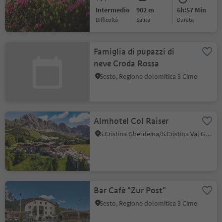
Intermedio
902 m
6h:57 Min
Difficoltà
Salita
durata
Famiglia di pupazzi di
neve Croda Rossa
Sesto, Regione dolomitica 3 Cime
Almhotel Col Raiser
S.Cristina Gherdëina/S.Cristina Val Gardena, Santa Cristina Val Gardena, Regione dolomitica Val Gardena
Bar Cafè "Zur Post"
Sesto, Regione dolomitica 3 Cime