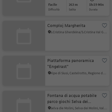
Facile
263 m
1h:19 Min
Difficoltà
Salita
durata
Comploj Margherita
S.Cristina Gherdëina/S.Cristina Val Gardena, Santa Cristina Val Gardena, Regione dolomitica Val Gardena
Piattaforma panoramica
"Engelrast"
Alpe di Siusi, Castelrotto, Regione dolomitica Alpe di Siusi
Fontana di acqua potabile
parco giochi Selva dei
Molini
Selva die Molini, Selva dei Molini, Valle Aurina