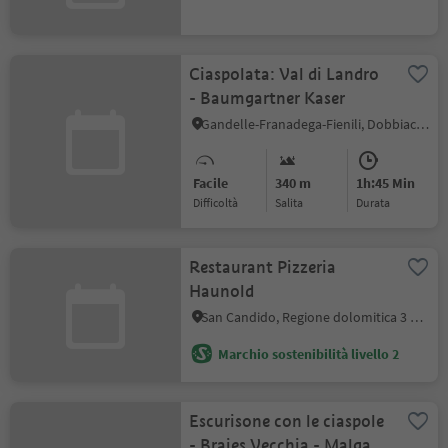
Ciaspolata: Val di Landro
- Baumgartner Kaser
Gandelle-Franadega-Fienili, Dobbiaco, Regione dolomitica 3 Cime
Facile
340 m
1h:45 Min
Difficoltà
Salita
durata
Restaurant Pizzeria
Haunold
San Candido, Regione dolomitica 3 Cime
Marchio sostenibilità livello 2
Escurisone con le ciaspole
- Braies Vecchia - Malga