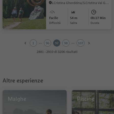
S.Cristina Gherdëina/S.Cristina Val Gardena, Santa Cristina Val Gardena, Regione dolomitica Val Gardena
Facile
54 m
0h:27 Min
Difficoltà
Salita
durata
1
2
...
...
1
96
97
98
107
3
4
2881 - 2910 di 3206 risultati
5
6
7
8
9
Altre esperienze
10
11
12
13
Malghe
Piscine
14
15
16