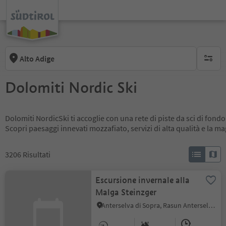
Alto Adige
nessun f
Dolomiti Nordic Ski
Dolomiti NordicSki ti accoglie con una rete di piste da sci di fondo
Scopri paesaggi innevati mozzafiato, servizi di alta qualità e la m
3206
Risultati
Escursione invernale alla
Malga Steinzger
Anterselva di Sopra, Rasun Anterselva, Regione dolomitica Plan de Corones