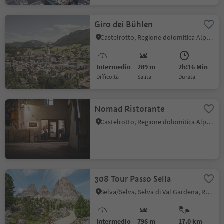
Giro dei Bühlen
Castelrotto, Regione dolomitica Alpe di Siusi
Intermedio
289 m
2h:16 Min
Difficoltà
Salita
durata
Nomad Ristorante
Castelrotto, Regione dolomitica Alpe di Siusi
308 Tour Passo Sella
Selva/Sëlva, Selva di Val Gardena, Regione dolomitica Val Gardena
Intermedio
796 m
17.0 km