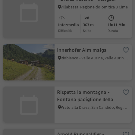
Putz
Villabassa, Regione dolomitica 3 Cime
Intermedio
363 m
1h:11 Min
Difficoltà
Salita
durata
Innerhofer Alm malga
Riobianco - Valle Aurina, Valle Aurina, Valle Aurina
Rispetta la montagna -
Fontana padiglione della
musica San Candido
Prato alla Drava, San Candido, Regione dolomitica 3 Cime
Arnold Runggaldier -