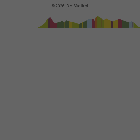
39
© 2026 IDM Südtirol
40
41
42
43
44
45
46
47
48
49
50
51
52
53
54
55
56
57
58
59
60
61