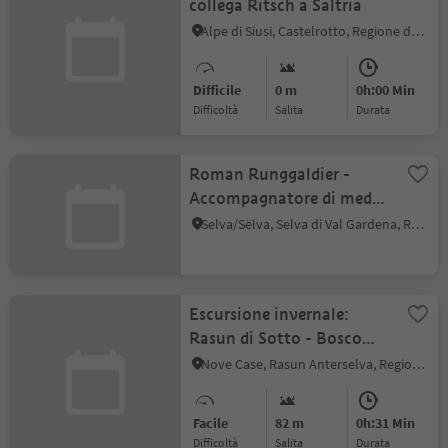
collega Ritsch a Saltria
Alpe di Siusi, Castelrotto, Regione dolomitica Alpe di Siusi
Difficile
0 m
0h:00 Min
Difficoltà
Salita
durata
Roman Runggaldier -
Accompagnatore di media
montagna/guida
Selva/Sëlva, Selva di Val Gardena, Regione dolomitica Val Gardena
escursionistica
Escursione invernale:
Rasun di Sotto - Bosco
con giochi d'acqua -
Nove Case, Rasun Anterselva, Regione dolomitica Plan de Corones
Rasun di Sopra
Facile
82 m
0h:31 Min
Difficoltà
Salita
durata