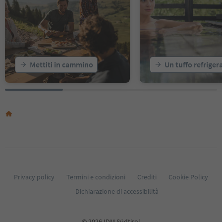
18
19
20
21
22
23
Mettiti in cammino
Un tuffo refriger
24
25
26
27
28
29
30
31
32
33
34
35
Privacy policy
Termini e condizioni
Crediti
Cookie Policy
36
Dichiarazione di accessibilità
37
38
39
© 2026 IDM Südtirol