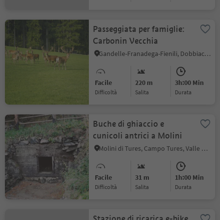
Passeggiata per famiglie:
Carbonin Vecchia
Gandelle-Franadega-Fienili, Dobbiaco, Regione dolomitica 3 Cime
Facile
220 m
3h:00 Min
Difficoltà
Salita
durata
Buche di ghiaccio e
cunicoli antrici a Molini
Molini di Tures, Campo Tures, Valle Aurina
Facile
31 m
1h:00 Min
Difficoltà
Salita
durata
Stazione di ricarica e-bike