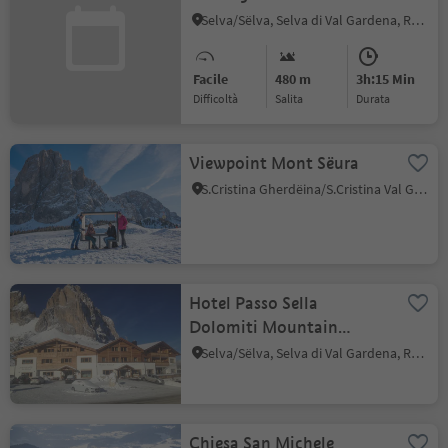
Selva/Sëlva, Selva di Val Gardena, Regione dolomitica Val Gardena
Facile
480 m
3h:15 Min
Difficoltà
Salita
durata
Viewpoint Mont Sëura
S.Cristina Gherdëina/S.Cristina Val Gardena, Santa Cristina Val Gardena, Regione dolomitica Val Gardena
Hotel Passo Sella
Dolomiti Mountain
Resort
Selva/Sëlva, Selva di Val Gardena, Regione dolomitica Val Gardena
Chiesa San Michele