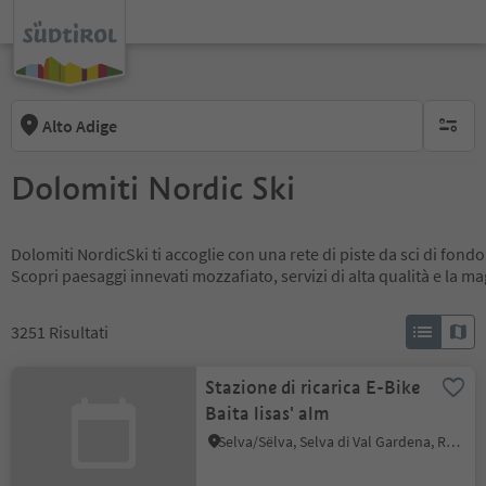
Alto Adige
nessun f
Dolomiti Nordic Ski
Dolomiti NordicSki ti accoglie con una rete di piste da sci di fondo
Scopri paesaggi innevati mozzafiato, servizi di alta qualità e la m
3251
Risultati
Stazione di ricarica E-Bike
Baita lisas' alm
Selva/Sëlva, Selva di Val Gardena, Regione dolomitica Val Gardena