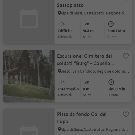
Sassopiatto
Alpe di Siusi, Castelrotto, Regione dolomitica Alpe di Siusi
Difficile
964 m
3h:01 Min
Difficoltà
Salita
durata
Escursione: Cimitero dei
soldati "Burg" - Capella
del bosco - Sesto
Sesto, San Candido, Regione dolomitica 3 Cime
Intermedio
0 m
3h:00 Min
Difficoltà
Salita
durata
Pista da fondo Col del
Lupo
Alpe di Siusi, Castelrotto, Regione dolomitica Alpe di Siusi