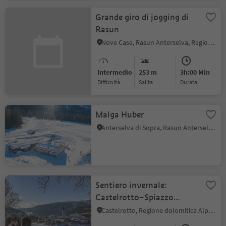
Grande giro di jogging di
Rasun
Nove Case, Rasun Anterselva, Regione dolomitica Plan de Corones
Intermedio
253 m
3h:00 Min
Difficoltà
Salita
durata
Malga Huber
Anterselva di Sopra, Rasun Anterselva, Regione dolomitica Plan de Corones
Sentiero invernale:
Castelrotto–Spiazzo
„Bremicher Platzl”-
Castelrotto, Regione dolomitica Alpe di Siusi
Tiosels-Kastelruth