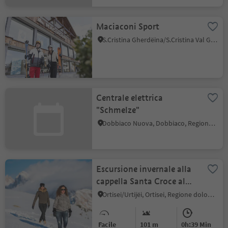
Maciaconi Sport
S.Cristina Gherdëina/S.Cristina Val Gardena, Selva di Val Gardena, Regione dolomitica Val Gardena
Centrale elettrica
"Schmelze"
Dobbiaco Nuova, Dobbiaco, Regione dolomitica 3 Cime
Escursione invernale alla
cappella Santa Croce al
Resciesa
Ortisei/Urtijëi, Ortisei, Regione dolomitica Val Gardena
Facile
101 m
0h:39 Min