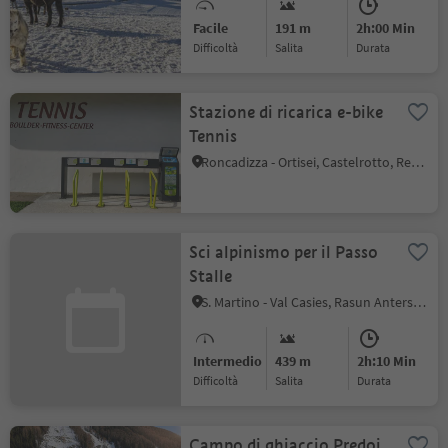
Facile
191 m
2h:00 Min
Difficoltà
Salita
durata
Stazione di ricarica e-bike
Tennis
Roncadizza - Ortisei, Castelrotto, Regione dolomitica Alpe di Siusi
Sci alpinismo per il Passo
Stalle
S. Martino - Val Casies, Rasun Anterselva, Regione dolomitica Plan de Corones
Intermedio
439 m
2h:10 Min
Difficoltà
Salita
durata
Campo di ghiaccio Predoi