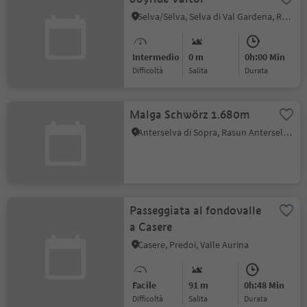
Selva/Sëlva, Selva di Val Gardena, Regione dolomitica Val Gardena
Intermedio
0 m
0h:00 Min
Difficoltà
Salita
durata
Malga Schwörz 1.680m
Anterselva di Sopra, Rasun Anterselva, Regione dolomitica Plan de Corones
Passeggiata al fondovalle
a Casere
Casere, Predoi, Valle Aurina
Facile
91 m
0h:48 Min
Difficoltà
Salita
durata