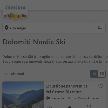
Alto Adige
nessun f
Dolomiti Nordic Ski
Dolomiti NordicSki ti accoglie con una rete di piste da sci di fondo
Scopri paesaggi innevati mozzafiato, servizi di alta qualità e la m
3251
Risultati
Escursione panoramica
dal Centro Biathlon
attraverso la Malga
Anterselva di Sopra, Rasun Anterselva, Regione dolomitica Plan de Corones
Schwörz fino ad