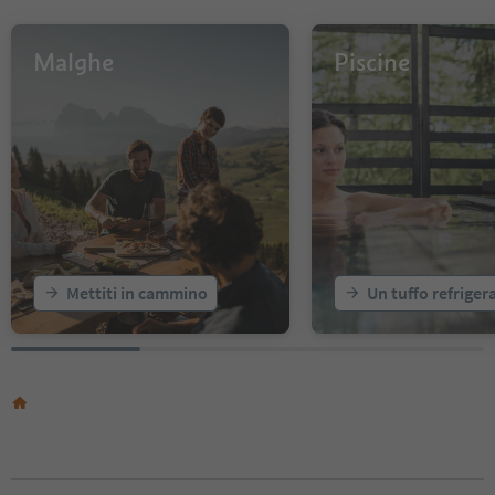
11
12
13
Malghe
Piscine
14
15
16
17
18
19
20
21
22
23
Mettiti in cammino
Un tuffo refriger
24
25
26
27
28
29
30
31
32