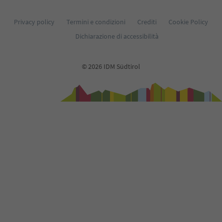
33
34
35
Privacy policy
Termini e condizioni
Crediti
Cookie Policy
36
Dichiarazione di accessibilità
37
38
39
© 2026 IDM Südtirol
40
41
42
43
44
45
46
47
48
49
50
51
52
53
54
55