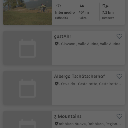
Intermedio
404 m
7.1 km
Difficoltà
Salita
distanza
gustAhr
S. Giovanni, Valle Aurina, Valle Aurina
Albergo Tschötscherhof
S. Osvaldo - Castelrotto, Castelrotto, Regione dolomitica Alpe di Siusi
3 Mountains
Dobbiaco Nuova, Dobbiaco, Regione dolomitica 3 Cime