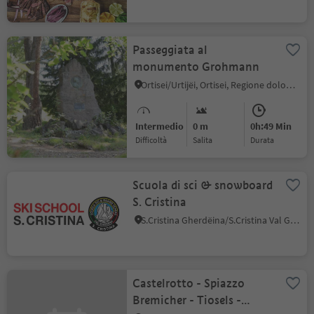
Passeggiata al
monumento Grohmann
Ortisei/Urtijëi, Ortisei, Regione dolomitica Val Gardena
Intermedio
0 m
0h:49 Min
Difficoltà
Salita
durata
Scuola di sci & snowboard
S. Cristina
S.Cristina Gherdëina/S.Cristina Val Gardena, Santa Cristina Val Gardena, Regione dolomitica Val Gardena
Castelrotto - Spiazzo
Bremicher - Tiosels -