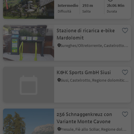
Anterselva di Mezzo
Intermedio
293 m
2h:06 Min
Difficoltà
Salita
durata
Stazione di ricarica e-bike
Mardolomit
Sureghes/Oltretorrente, Castelrotto, Regione dolomitica Alpe di Siusi
K&K Sports GmbH Siusi
Siusi, Castelrotto, Regione dolomitica Alpe di Siusi
256 Schnaggenkreuz con
Variante Monte Cavone
Presule, Fiè allo Sciliar, Regione dolomitica Alpe di Siusi