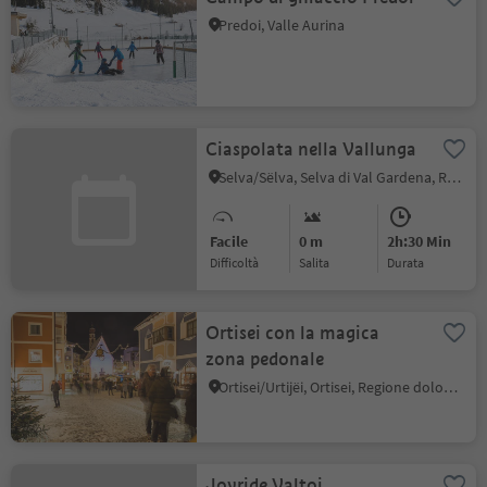
Predoi, Valle Aurina
Ciaspolata nella Vallunga
Selva/Sëlva, Selva di Val Gardena, Regione dolomitica Val Gardena
Facile
0 m
2h:30 Min
Difficoltà
Salita
durata
Ortisei con la magica
zona pedonale
Ortisei/Urtijëi, Ortisei, Regione dolomitica Val Gardena
Joyride Valtoi