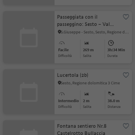
Passeggiata con il
passeggino: Sesto – Val
Fiscalina – Rifugio Fondo
S.Giuseppe - Sesto, Sesto, Regione dolomitica 3 Cime
Valle
Facile
269 m
3h:34 Min
Difficoltà
Salita
durata
Lucertola (2b)
Sesto, Regione dolomitica 3 Cime
Intermedio
2 m
38.0 m
Difficoltà
Salita
distanza
Fontana sentiero Nr.8
Castelrotto Bullaccia