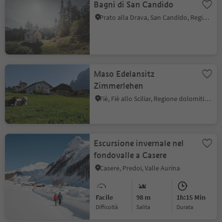
Bagni di San Candido
Prato alla Drava, San Candido, Regione dolomitica 3 Cime
Maso Edelansitz
Zimmerlehen
Fiè, Fiè allo Sciliar, Regione dolomitica Alpe di Siusi
Escursione invernale nel
fondovalle a Casere
Casere, Predoi, Valle Aurina
Facile
98 m
1h:15 Min
Difficoltà
Salita
durata