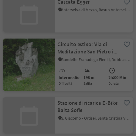
Cascata Egger
Anterselva di Mezzo, Rasun Anterselva, Regione dolomitica Plan de Corones
Circuito estivo: Via di
Meditazione San Pietro in
Monte
Gandelle-Franadega-Fienili, Dobbiaco, Regione dolomitica 3 Cime
Intermedio
198 m
2h:00 Min
Difficoltà
Salita
durata
Stazione di ricarica E-Bike
Baita Sofie
S. Giacomo - Ortisei, Santa Cristina Val Gardena, Regione dolomitica Val Gardena