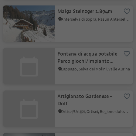
Malga Steinzger 1.894m
Anterselva di Sopra, Rasun Anterselva, Regione dolomitica Plan de Corones
Fontana di acqua potabile
Parco giochi/impianto
Kneipp Lappago
Lappago, Selva dei Molini, Valle Aurina
Artigianato Gardenese -
Dolfi
Ortisei/Urtijëi, Ortisei, Regione dolomitica Val Gardena