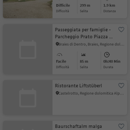
Difficile
299 m
1.9 km
Difficoltà
Salita
distanza
Passeggiata per famiglie -
Parcheggio Prato Piazza -
Malga Prato Piazza
Braies di Dentro, Braies, Regione dolomitica 3 Cime
Facile
85 m
0h:40 Min
Difficoltà
Salita
durata
Ristorante Liftstüberl
Castelrotto, Regione dolomitica Alpe di Siusi
Baurschaftalm malga