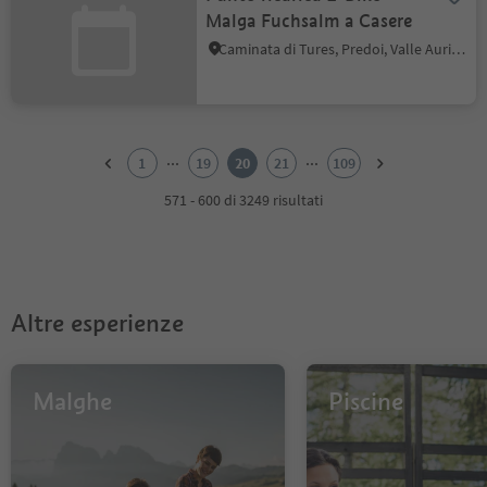
Malga Fuchsalm a Casere
Caminata di Tures, Predoi, Valle Aurina
1
2
...
...
1
19
20
21
109
3
4
571 - 600 di 3249 risultati
5
6
7
8
9
Altre esperienze
10
11
12
13
Malghe
Piscine
14
15
16
17