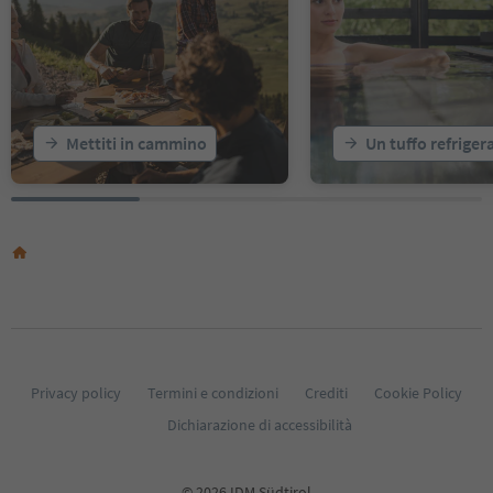
18
19
20
21
22
23
Mettiti in cammino
Un tuffo refriger
24
25
26
27
28
29
30
31
32
33
34
35
Privacy policy
Termini e condizioni
Crediti
Cookie Policy
36
Dichiarazione di accessibilità
37
38
39
© 2026 IDM Südtirol