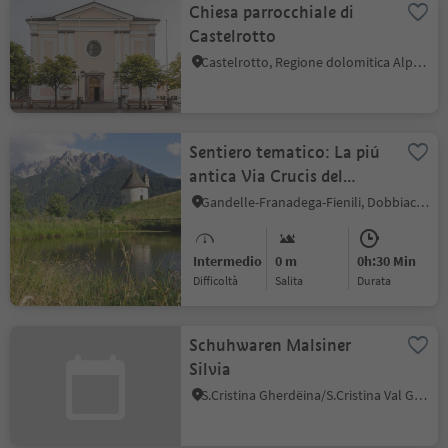
Chiesa parrocchiale di
Castelrotto
Castelrotto, Regione dolomitica Alpe di Siusi
Sentiero tematico: La piú
antica Via Crucis del
Tirolo
Gandelle-Franadega-Fienili, Dobbiaco, Regione dolomitica 3 Cime
Intermedio
0 m
0h:30 Min
Difficoltà
Salita
durata
Schuhwaren Malsiner
Silvia
S.Cristina Gherdëina/S.Cristina Val Gardena, Santa Cristina Val Gardena, Regione dolomitica Val Gardena