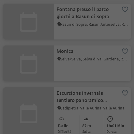
Fontana presso il parco
giochi a Rasun di Sopra
Rasun di Sopra, Rasun Anterselva, Regione dolomitica Plan de Corones
Monica
Selva/Sëlva, Selva di Val Gardena, Regione dolomitica Val Gardena
Escursione invernale
sentiero panoramico
Cadipietra
Cadipietra, Valle Aurina, Valle Aurina
Facile
82 m
1h:01 Min
Difficoltà
Salita
durata