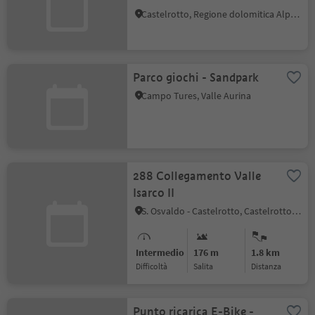
Castelrotto, Regione dolomitica Alpe di Siusi
Parco giochi - Sandpark
Campo Tures, Valle Aurina
288 Collegamento Valle
Isarco II
S. Osvaldo - Castelrotto, Castelrotto, Regione dolomitica Alpe di Siusi
Intermedio
176 m
1.8 km
Difficoltà
Salita
distanza
Punto ricarica E-Bike -