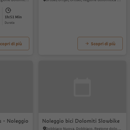
1h:51 Min
durata
copri di più
Scopri di più
s - Noleggio
Noleggio bici Dolomiti Slowbike
Dobbiaco Nuova, Dobbiaco, Regione dolomitica 3 Cime