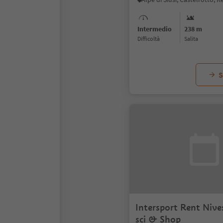
Intermedio
238 m
Difficoltà
Salita
S
Intersport Rent Nive
sci & Shop