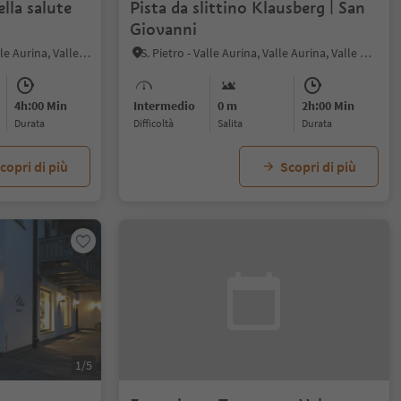
lla salute
Pista da slittino Klausberg | San
Giovanni
Riobianco - Valle Aurina, Valle Aurina, Valle Aurina
S. Pietro - Valle Aurina, Valle Aurina, Valle Aurina
4h:00 Min
Intermedio
0 m
2h:00 Min
durata
Difficoltà
Salita
durata
copri di più
Scopri di più
1/5