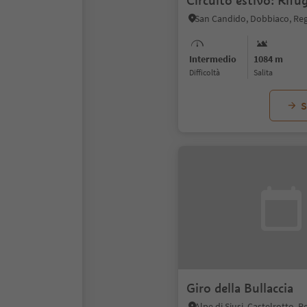
Circuito estivo: Rif
Intermedio
1084 m
Difficoltà
Salita
S
Giro della Bullaccia