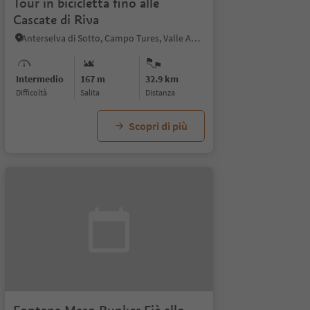
Tour in bicicletta fino alle
Cascate di Riva
Anterselva di Sotto, Campo Tures, Valle Aurina
Intermedio
167 m
32.9 km
Difficoltà
Salita
distanza
Scopri di più