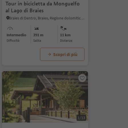
Tour in bicicletta da Monguelfo
al Lago di Braies
Braies di Dentro, Braies, Regione dolomitica 3 Cime
Intermedio
391 m
11 km
Difficoltà
Salita
distanza
Scopri di più
1/13