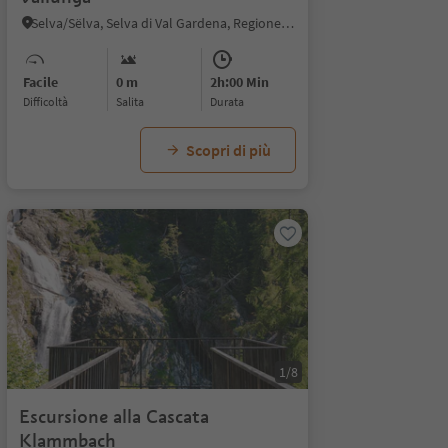
Selva/Sëlva, Selva di Val Gardena, Regione dolomitica Val Gardena
Facile
0 m
2h:00 Min
Difficoltà
Salita
durata
Scopri di più
1/8
Escursione alla Cascata
Klammbach