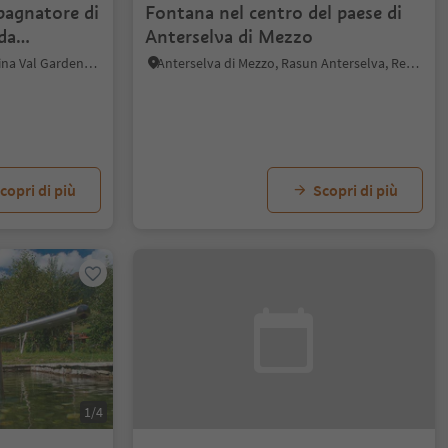
pagnatore di
Fontana nel centro del paese di
da
Anterselva di Mezzo
S.Cristina Gherdëina/S.Cristina Val Gardena, Santa Cristina Val Gardena, Regione dolomitica Val Gardena
Anterselva di Mezzo, Rasun Anterselva, Regione dolomitica Plan de Corones
copri di più
Scopri di più
1/4