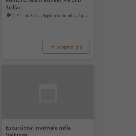
Fontana Maso Runker Fiè allo
Sciliar
Fiè, Fiè allo Sciliar, Regione dolomitica Alpe di Siusi
Scopri di più
Escursione invernale nella
Vallunga