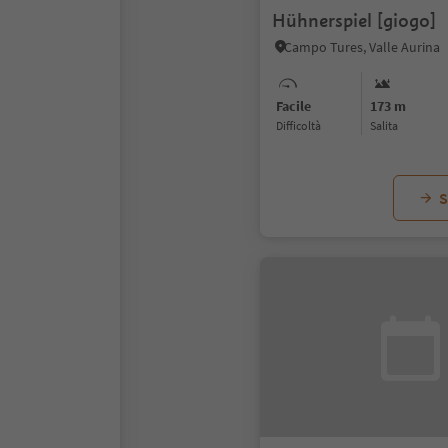
Hühnerspiel [giogo]
Campo Tures, Valle Aurina
Facile
173 m
Difficoltà
Salita
S