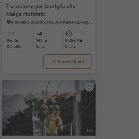
Escursione per famiglie alla
Malga Hofstatt
Anterselva di Sotto, Rasun Anterselva, Regione dolomitica Plan de Corones
Facile
243 m
0h:55 Min
Difficoltà
Salita
durata
Scopri di più
1/6