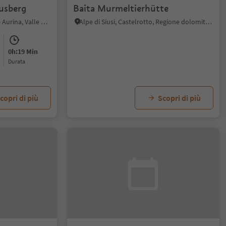
ausberg
Baita Murmeltierhütte
S. Pietro - Valle Aurina, Valle Aurina, Valle Aurina
Alpe di Siusi, Castelrotto, Regione dolomitica Alpe di Siusi
0h:19 Min
durata
copri di più
Scopri di più