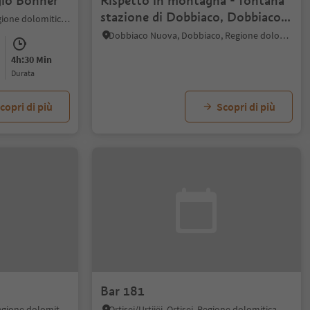
ugio Bonner
Rispetto in montagna - fontana
stazione di Dobbiaco, Dobbiaco
San Candido, Dobbiaco, Regione dolomitica 3 Cime
Nuova
Dobbiaco Nuova, Dobbiaco, Regione dolomitica 3 Cime
4h:30 Min
durata
copri di più
Scopri di più
Bar 181
Alpe di Siusi, Castelrotto, Regione dolomitica Alpe di Siusi
Ortisei/Urtijëi, Ortisei, Regione dolomitica Val Gardena