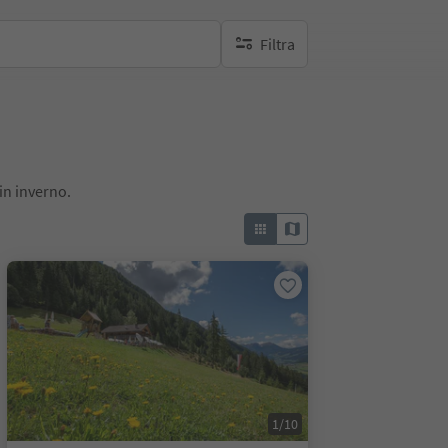
Filtra
nessun filtro attivo
in inverno.
1/10