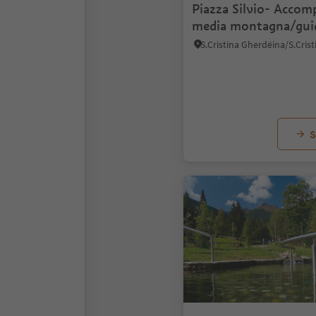
Piazza Silvio- Accom
media montagna/gui
escursionistica
S