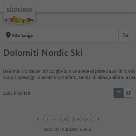
Alto Adige
nessun f
Dolomiti Nordic Ski
Dolomiti NordicSki ti accoglie con una rete di piste da sci di fondo
Scopri paesaggi innevati mozzafiato, servizi di alta qualità e la m
3206
Risultati
1
2
...
1
105
106
107
3
4
3511 - 3540 di 3206 risultati
5