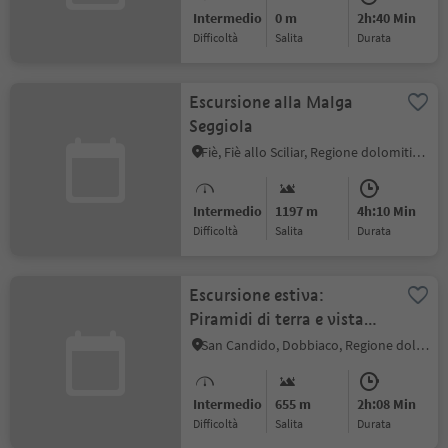
Intermedio
0 m
2h:40 Min
Difficoltà
Salita
durata
Escursione alla Malga
Seggiola
Fiè, Fiè allo Sciliar, Regione dolomitica Alpe di Siusi
Intermedio
1197 m
4h:10 Min
Difficoltà
Salita
durata
Escursione estiva:
Piramidi di terra e vista
alle Tre Cime
San Candido, Dobbiaco, Regione dolomitica 3 Cime
Intermedio
655 m
2h:08 Min
Difficoltà
Salita
durata