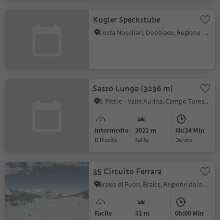
Kugler Speckstube
Costa Nosellari, Dobbiaco, Regione dolomitica 3 Cime
Sasso Lungo (3236 m)
S. Pietro - Valle Aurina, Campo Tures, Valle Aurina
Intermedio
2022 m
6h:24 Min
Difficoltà
Salita
durata
35 Circuito Ferrara
Braies di Fuori, Braies, Regione dolomitica 3 Cime
Facile
32 m
0h:00 Min