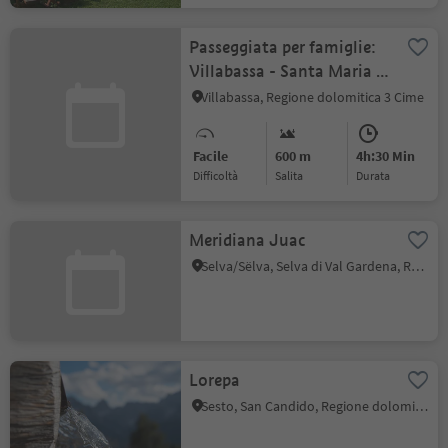
Passeggiata per famiglie:
Villabassa - Santa Maria -
Dobbiaco - Villabassa
Villabassa, Regione dolomitica 3 Cime
Facile
600 m
4h:30 Min
Difficoltà
Salita
durata
Meridiana Juac
Selva/Sëlva, Selva di Val Gardena, Regione dolomitica Val Gardena
Lorepa
Sesto, San Candido, Regione dolomitica 3 Cime