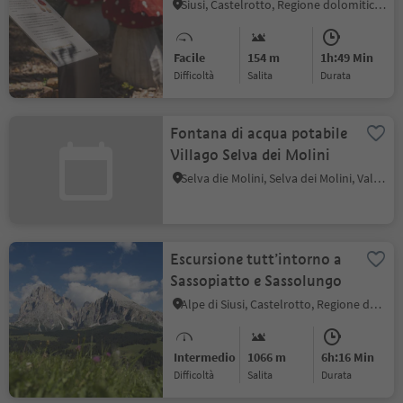
Siusi, Castelrotto, Regione dolomitica Alpe di Siusi
Facile
154 m
1h:49 Min
Difficoltà
Salita
durata
Fontana di acqua potabile
Villago Selva dei Molini
Selva die Molini, Selva dei Molini, Valle Aurina
Escursione tutt’intorno a
Sassopiatto e Sassolungo
Alpe di Siusi, Castelrotto, Regione dolomitica Alpe di Siusi
Intermedio
1066 m
6h:16 Min
Difficoltà
Salita
durata