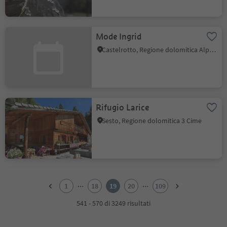
Mode Ingrid
Castelrotto, Regione dolomitica Alpe di Siusi
Rifugio Larice
Sesto, Regione dolomitica 3 Cime
1
2
...
...
1
18
19
20
109
3
4
541 - 570 di 3249 risultati
5
6