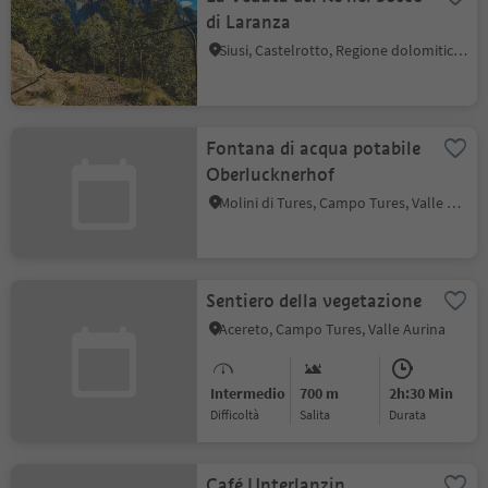
di Laranza
Siusi, Castelrotto, Regione dolomitica Alpe di Siusi
Fontana di acqua potabile
Oberlucknerhof
Molini di Tures, Campo Tures, Valle Aurina
Sentiero della vegetazione
Acereto, Campo Tures, Valle Aurina
Intermedio
700 m
2h:30 Min
Difficoltà
Salita
durata
Café Unterlanzin