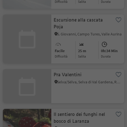
Difficoltà
Salita
durata
Escursione alla cascata
Poja
S. Giovanni, Campo Tures, Valle Aurina
Facile
25 m
0h:34 Min
Difficoltà
Salita
durata
Pra Valentini
Selva/Sëlva, Selva di Val Gardena, Regione dolomitica Val Gardena
Il sentiero dei funghi nel
bosco di Laranza