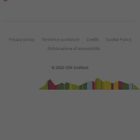
29
30
31
32
33
34
35
Privacy policy
Termini e condizioni
Crediti
Cookie Policy
36
Dichiarazione di accessibilità
37
38
39
© 2026 IDM Südtirol
40
41
42
43
44
45
46
47
48
49
50
51