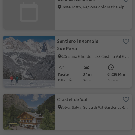
Castelrotto, Regione dolomitica Alpe di Siusi
Sentiero invernale
SunPana
S.Cristina Gherdëina/S.Cristina Val Gardena, Santa Cristina Val Gardena, Regione dolomitica Val Gardena
Facile
37 m
0h:28 Min
Difficoltà
Salita
durata
Ciastel de Val
Selva/Sëlva, Selva di Val Gardena, Regione dolomitica Val Gardena