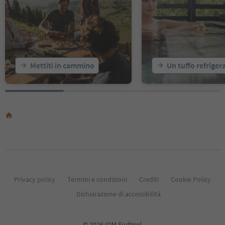
18
19
20
21
22
23
Mettiti in cammino
Un tuffo refriger
24
25
26
27
28
29
30
31
32
33
34
35
Privacy policy
Termini e condizioni
Crediti
Cookie Policy
36
Dichiarazione di accessibilità
37
38
39
© 2026 IDM Südtirol