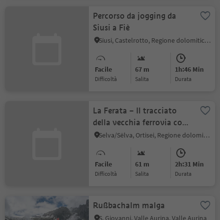
Percorso da jogging da
Siusi a Fiè
Siusi, Castelrotto, Regione dolomitica Alpe di Siusi
Facile
67 m
1h:46 Min
Difficoltà
Salita
durata
La Ferata – Il tracciato
della vecchia ferrovia con
le sue sculture in bronzo e
Selva/Sëlva, Ortisei, Regione dolomitica Val Gardena
dati nivometrici
Facile
61 m
2h:31 Min
Difficoltà
Salita
durata
Rußbachalm malga
S. Giovanni, Valle Aurina, Valle Aurina