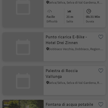
Selva/Sëlva, Selva di Val Gardena, Regione dolomitica Val Gardena
Facile
21 m
0h:31 Min
Difficoltà
Salita
durata
Punto ricarica E-Bike -
Hotel Drei Zinnen
Dobbiaco Vecchia, Dobbiaco, Regione dolomitica 3 Cime
Palestra di Roccia
Vallunga
Selva/Sëlva, Selva di Val Gardena, Regione dolomitica Val Gardena
Fontana di acqua potabile