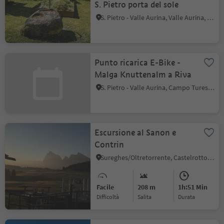
S. Pietro porta del sole
S. Pietro - Valle Aurina, Valle Aurina, Valle Aurina
Punto ricarica E-Bike -
Malga Knuttenalm a Riva
S. Pietro - Valle Aurina, Campo Tures, Valle Aurina
Escursione al Sanon e
Contrin
Sureghes/Oltretorrente, Castelrotto, Regione dolomitica Alpe di Siusi
Facile
208 m
1h:51 Min
Difficoltà
Salita
durata