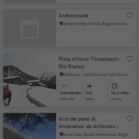
Snetonstube
Ortisei/Urtijëi, Ortisei, Regione dolomitica Val Gardena
Pista slittino Tristenbach-
Rio Bianco
Riobianco - Valle Aurina, Valle Aurina, Valle Aurina
Intermedio
0 m
1h:22 Min
Difficoltà
Salita
durata
Giro dei paesi di
Anterselva: da Anterselva
di Mezzo ad Anterselva di
Nove Case, Rasun Anterselva, Regione dolomitica Plan de Corones