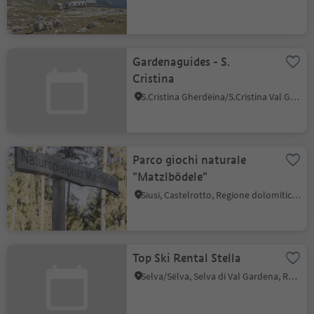
Gardenaguides - S.
Cristina
S.Cristina Gherdëina/S.Cristina Val Gardena, Santa Cristina Val Gardena, Regione dolomitica Val Gardena
Parco giochi naturale
"Matzlbödele"
Siusi, Castelrotto, Regione dolomitica Alpe di Siusi
Top Ski Rental Stella
Selva/Sëlva, Selva di Val Gardena, Regione dolomitica Val Gardena