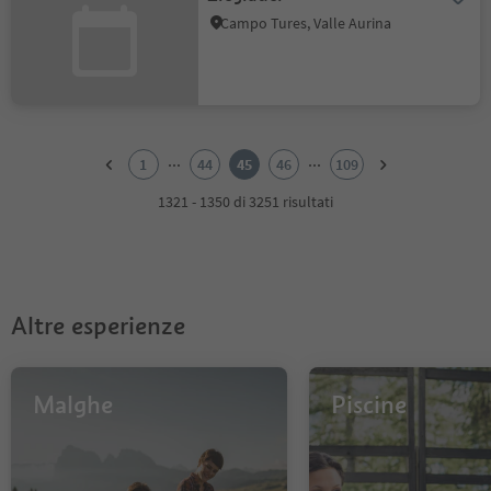
Campo Tures, Valle Aurina
1
2
...
...
1
44
45
46
109
3
4
1321 - 1350 di 3251 risultati
5
6
7
8
9
Altre esperienze
10
11
12
13
Malghe
Piscine
14
15
16
17