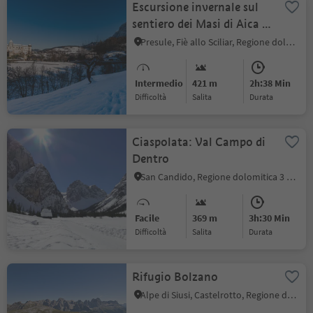
Escursione invernale sul
sentiero dei Masi di Aica di
Fiè
Presule, Fiè allo Sciliar, Regione dolomitica Alpe di Siusi
Intermedio
421 m
2h:38 Min
Difficoltà
Salita
durata
Ciaspolata: Val Campo di
Dentro
San Candido, Regione dolomitica 3 Cime
Facile
369 m
3h:30 Min
Difficoltà
Salita
durata
Rifugio Bolzano
Alpe di Siusi, Castelrotto, Regione dolomitica Alpe di Siusi