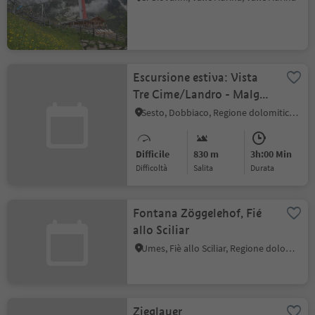
Escursione estiva: Vista
Tre Cime/Landro - Malga
Grava Longa
Sesto, Dobbiaco, Regione dolomitica 3 Cime
Difficile
830 m
3h:00 Min
Difficoltà
Salita
durata
Fontana Zöggelehof, Fié
allo Sciliar
Umes, Fiè allo Sciliar, Regione dolomitica Alpe di Siusi
Zieglauer