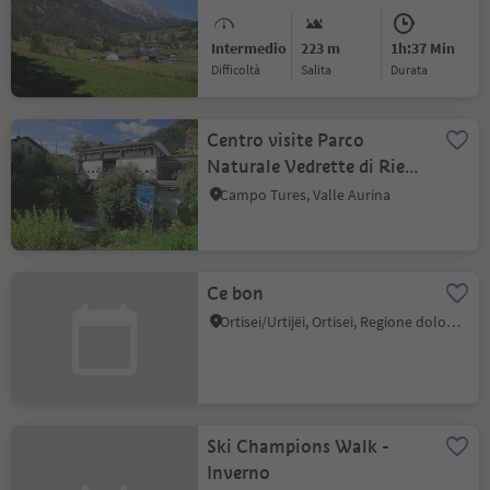
Sopra e ritorno
Intermedio
223 m
1h:37 Min
Difficoltà
Salita
durata
Centro visite Parco
Naturale Vedrette di Ries-
Aurina
Campo Tures, Valle Aurina
Ce bon
Ortisei/Urtijëi, Ortisei, Regione dolomitica Val Gardena
Ski Champions Walk -
Inverno