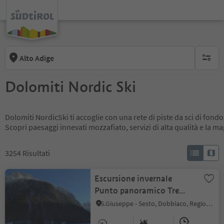
Alto Adige
nessun f
Dolomiti Nordic Ski
Dolomiti NordicSki ti accoglie con una rete di piste da sci di fondo
Scopri paesaggi innevati mozzafiato, servizi di alta qualità e la m
3254
Risultati
Escursione invernale
Punto panoramico Tre
Cime/Landro
S.Giuseppe - Sesto, Dobbiaco, Regione dolomitica 3 Cime