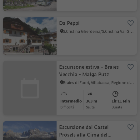
Da Peppi
S.Cristina Gherdëina/S.Cristina Val Gardena, Santa Cristina Val Gardena, Regione dolomitica Val Gardena
Escurisone estiva - Braies
Vecchia - Malga Putz
Braies di Fuori, Villabassa, Regione dolomitica 3 Cime
Intermedio
363 m
1h:11 Min
Difficoltà
Salita
durata
Escursione dal Castel
Prösels alla Cima del