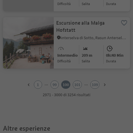
Difficoltà
Salita
durata
Escursione alla Malga
Hofstatt
Anterselva di Sotto, Rasun Anterselva, Regione dolomitica Plan de Corones
Intermedio
209 m
0h:40 Min
Difficoltà
Salita
durata
1
2
...
...
1
99
100
101
109
3
4
2971 - 3000 di 3254 risultati
5
6
7
8
9
Altre esperienze
10