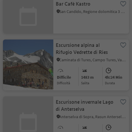
Bar Cafè Kastro
San Candido, Regione dolomitica 3 Cime
Escursione alpina al
Rifugio Vedrette di Ries
Caminata di Tures, Campo Tures, Valle Aurina
Difficile
1483 m
4h:24 Min
Difficoltà
Salita
durata
Escurisone invernale Lago
di Anterselva
Anterselva di Sopra, Rasun Anterselva, Regione dolomitica Plan de Corones