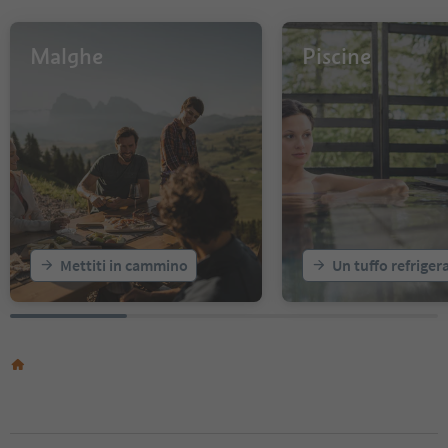
11
12
13
Malghe
Piscine
14
15
16
17
18
19
20
21
22
23
Mettiti in cammino
Un tuffo refriger
24
25
26
27
28
29
30
31
32