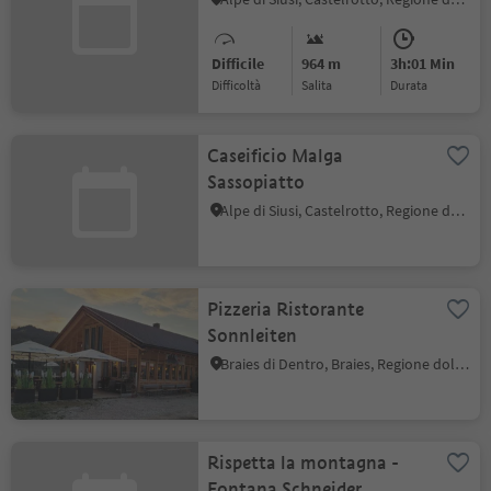
Difficile
964 m
3h:01 Min
Difficoltà
Salita
durata
Caseificio Malga
Sassopiatto
Alpe di Siusi, Castelrotto, Regione dolomitica Alpe di Siusi
Pizzeria Ristorante
Sonnleiten
Braies di Dentro, Braies, Regione dolomitica 3 Cime
Rispetta la montagna -
Fontana Schneider