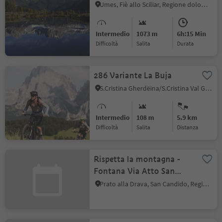
Monte Balzo passando per
Umes, Fiè allo Sciliar, Regione dolomitica Alpe di Siusi
Monte Cavone
Intermedio
1073 m
6h:15 Min
Difficoltà
Salita
durata
286 Variante La Buja
S.Cristina Gherdëina/S.Cristina Val Gardena, Castelrotto, Regione dolomitica Alpe di Siusi
Intermedio
108 m
5.9 km
Difficoltà
Salita
distanza
Rispetta la montagna -
Fontana Via Atto San
Candido
Prato alla Drava, San Candido, Regione dolomitica 3 Cime