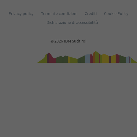
33
34
35
Privacy policy
Termini e condizioni
Crediti
Cookie Policy
36
Dichiarazione di accessibilità
37
38
39
© 2026 IDM Südtirol
40
41
42
43
44
45
46
47
48
49
50
51
52
53
54
55