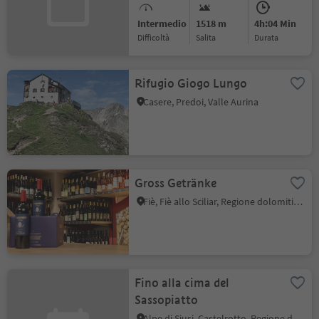
Intermedio
1518 m
4h:04 Min
Difficoltà
Salita
durata
Rifugio Giogo Lungo
Casere, Predoi, Valle Aurina
Gross Getränke
Fiè, Fiè allo Sciliar, Regione dolomitica Alpe di Siusi
Fino alla cima del
Sassopiatto
Alpe di Siusi, Castelrotto, Regione dolomitica Alpe di Siusi