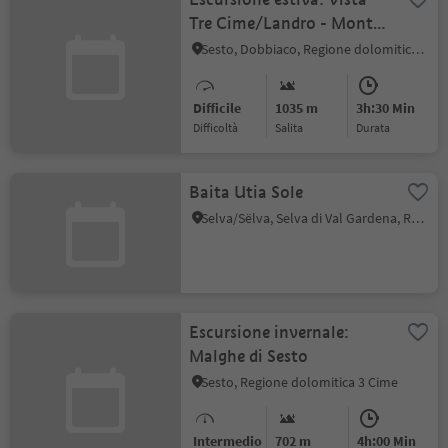
Tre Cime/Landro - Monte
Piano
Sesto, Dobbiaco, Regione dolomitica 3 Cime
Difficile
1035 m
3h:30 Min
Difficoltà
Salita
durata
Baita Utia Sole
Selva/Sëlva, Selva di Val Gardena, Regione dolomitica Val Gardena
Escursione invernale:
Malghe di Sesto
Sesto, Regione dolomitica 3 Cime
Intermedio
702 m
4h:00 Min