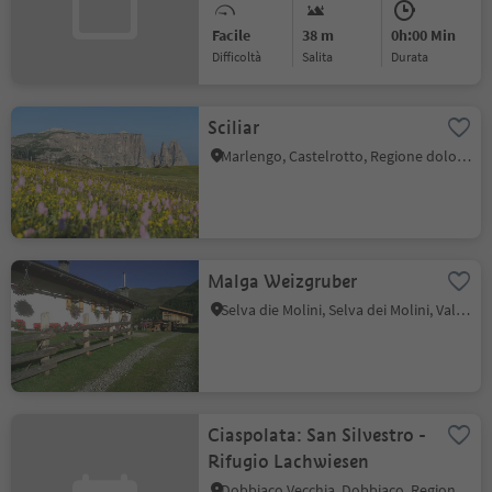
Facile
38 m
0h:00 Min
Difficoltà
Salita
durata
Sciliar
Marlengo, Castelrotto, Regione dolomitica Alpe di Siusi
Malga Weizgruber
Selva die Molini, Selva dei Molini, Valle Aurina
Ciaspolata: San Silvestro -
Rifugio Lachwiesen
Dobbiaco Vecchia, Dobbiaco, Regione dolomitica 3 Cime