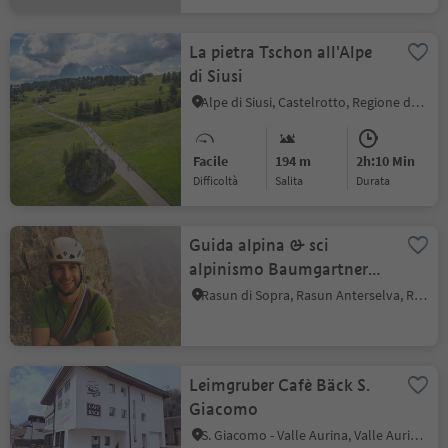
La pietra Tschon all'Alpe
di Siusi
Alpe di Siusi, Castelrotto, Regione dolomitica Alpe di Siusi
Facile
194 m
2h:10 Min
Difficoltà
Salita
durata
Guida alpina & sci
alpinismo Baumgartner
Martin
Rasun di Sopra, Rasun Anterselva, Regione dolomitica Plan de Corones
Leimgruber Cafè Bäck S.
Giacomo
S. Giacomo - Valle Aurina, Valle Aurina, Valle Aurina