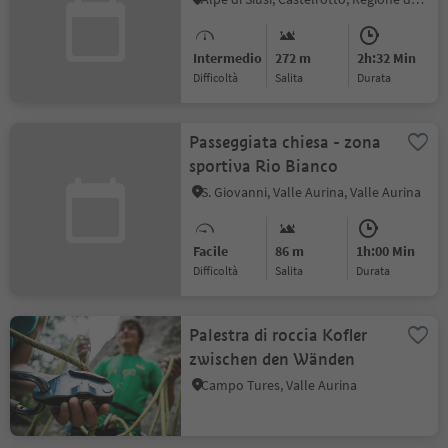
Intermedio
272 m
2h:32 Min
Difficoltà
Salita
durata
Passeggiata chiesa - zona
sportiva Rio Bianco
S. Giovanni, Valle Aurina, Valle Aurina
Facile
86 m
1h:00 Min
Difficoltà
Salita
durata
Palestra di roccia Kofler
zwischen den Wänden
Campo Tures, Valle Aurina