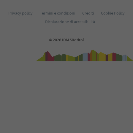
33
34
35
Privacy policy
Termini e condizioni
Crediti
Cookie Policy
36
Dichiarazione di accessibilità
37
38
39
© 2026 IDM Südtirol
40
41
42
43
44
45
46
47
48
49
50
51
52
53
54
55