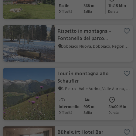
Facile
368 m
1h:15 Min
Difficoltà
Salita
durata
Rispetto in montagna -
Fontanella del parco
giochi Grieswaldile,
Dobbiaco Nuova, Dobbiaco, Regione dolomitica 3 Cime
Dobbiaco
Tour in montagna allo
Schaufler
S. Pietro - Valle Aurina, Valle Aurina, Valle Aurina
Intermedio
905 m
5h:00 Min
Difficoltà
Salita
durata
Bühelwirt Hotel Bar