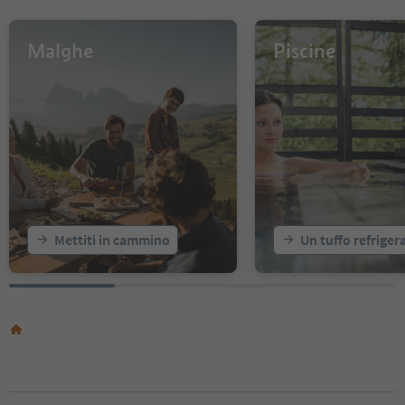
11
12
13
Malghe
Piscine
14
15
16
17
18
19
20
21
22
23
Mettiti in cammino
Un tuffo refriger
24
25
26
27
28
29
30
31
32