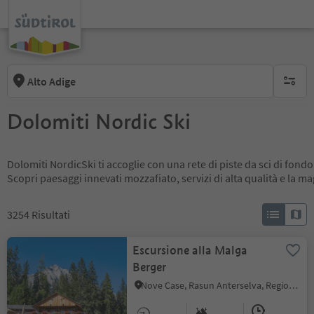
Alto Adige
nessun f
Dolomiti Nordic Ski
Dolomiti NordicSki ti accoglie con una rete di piste da sci di fondo
Scopri paesaggi innevati mozzafiato, servizi di alta qualità e la m
3254
Risultati
Escursione alla Malga
Berger
Nove Case, Rasun Anterselva, Regione dolomitica Plan de Corones