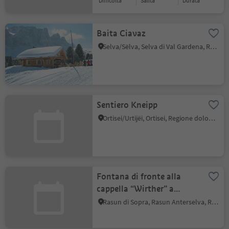
Difficoltà
Salita
durata
Baita Ciavaz
Selva/Sëlva, Selva di Val Gardena, Regione dolomitica Val Gardena
Sentiero Kneipp
Ortisei/Urtijëi, Ortisei, Regione dolomitica Val Gardena
Fontana di fronte alla
cappella “Wirther” a
Rasun di Sopra
Rasun di Sopra, Rasun Anterselva, Regione dolomitica Plan de Corones