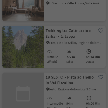
S. Giacomo - Valle Aurina, Valle Aurina, Valle Aurina
Trekking tra Catinaccio e
Sciliar - 4. tappa
Tires, Fiè allo Sciliar, Regione dolomitica Alpe di Siusi
Difficile
772 m
6h:24 Min
Difficoltà
Salita
durata
18 SESTO - Pista ad anello
in Val Fiscalina
Sesto, Regione dolomitica 3 Cime
Intermedio
94 m
0h:00 Min