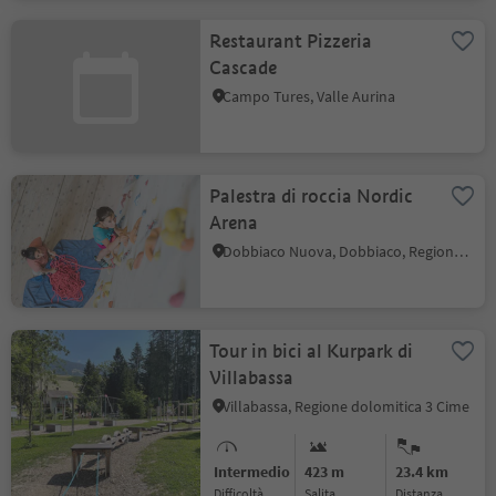
Restaurant Pizzeria
Cascade
Campo Tures, Valle Aurina
Palestra di roccia Nordic
Arena
Dobbiaco Nuova, Dobbiaco, Regione dolomitica 3 Cime
Tour in bici al Kurpark di
Villabassa
Villabassa, Regione dolomitica 3 Cime
Intermedio
423 m
23.4 km
Difficoltà
Salita
distanza