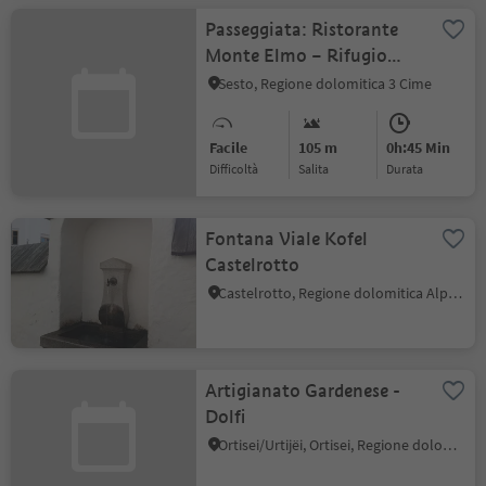
Passeggiata: Ristorante
Monte Elmo – Rifugio
Gallo Cedrone
Sesto, Regione dolomitica 3 Cime
Facile
105 m
0h:45 Min
Difficoltà
Salita
durata
Fontana Viale Kofel
Castelrotto
Castelrotto, Regione dolomitica Alpe di Siusi
Artigianato Gardenese -
Dolfi
Ortisei/Urtijëi, Ortisei, Regione dolomitica Val Gardena