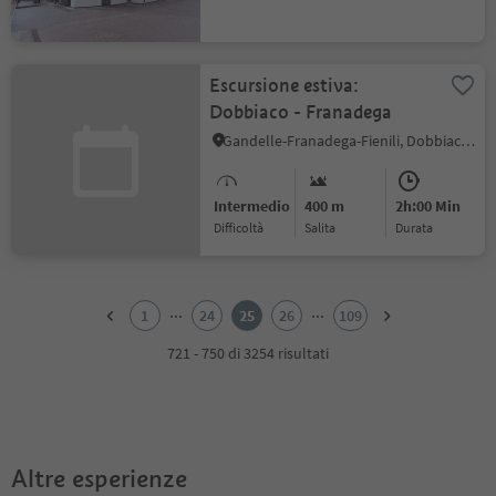
Escursione estiva:
Dobbiaco - Franadega
Gandelle-Franadega-Fienili, Dobbiaco, Regione dolomitica 3 Cime
Intermedio
400 m
2h:00 Min
Difficoltà
Salita
durata
1
2
...
...
1
24
25
26
109
3
4
721 - 750 di 3254 risultati
5
6
7
8
9
Altre esperienze
10