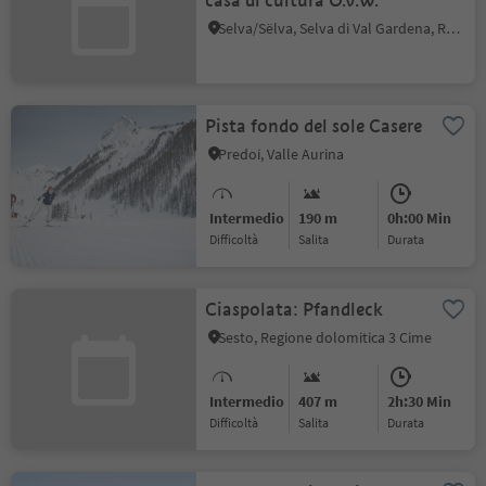
casa di cultura O.v.W.
Selva/Sëlva, Selva di Val Gardena, Regione dolomitica Val Gardena
Pista fondo del sole Casere
Predoi, Valle Aurina
Intermedio
190 m
0h:00 Min
Difficoltà
Salita
durata
Ciaspolata: Pfandleck
Sesto, Regione dolomitica 3 Cime
Intermedio
407 m
2h:30 Min
Difficoltà
Salita
durata