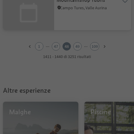
Mountainshop Tubris
Campo Tures, Valle Aurina
1
2
...
...
1
47
48
49
109
3
4
1411 - 1440 di 3251 risultati
5
6
7
8
9
Altre esperienze
10
11
12
13
Malghe
Piscine
14
15
16
17