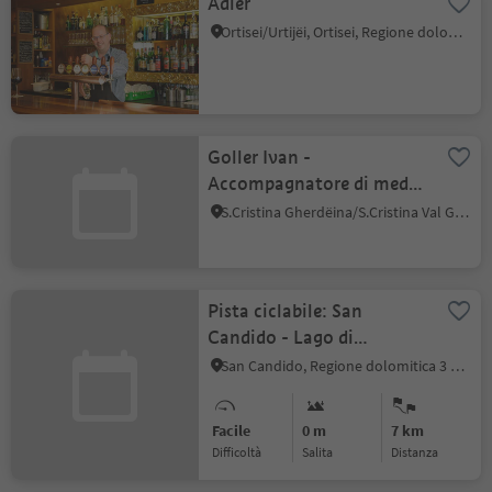
Adler
Ortisei/Urtijëi, Ortisei, Regione dolomitica Val Gardena
Goller Ivan -
Accompagnatore di media
montagna/guida
S.Cristina Gherdëina/S.Cristina Val Gardena, Santa Cristina Val Gardena, Regione dolomitica Val Gardena
escursionistica
Pista ciclabile: San
Candido - Lago di
Dobbiaco
San Candido, Regione dolomitica 3 Cime
Facile
0 m
7 km
Difficoltà
Salita
distanza