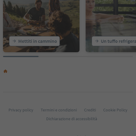
18
19
20
21
22
23
Mettiti in cammino
Un tuffo refriger
24
25
26
27
28
29
30
31
32
33
34
35
Privacy policy
Termini e condizioni
Crediti
Cookie Policy
36
Dichiarazione di accessibilità
37
38
39