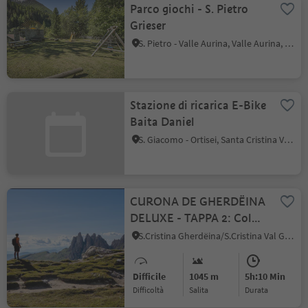
Parco giochi - S. Pietro
Grieser
S. Pietro - Valle Aurina, Valle Aurina, Valle Aurina
Stazione di ricarica E-Bike
Baita Daniel
S. Giacomo - Ortisei, Santa Cristina Val Gardena, Regione dolomitica Val Gardena
CURONA DE GHERDËINA
DELUXE - TAPPA 2: Col
Raiser - Dantercepies da S.
S.Cristina Gherdëina/S.Cristina Val Gardena, Santa Cristina Val Gardena, Regione dolomitica Val Gardena
Cristina
Difficile
1045 m
5h:10 Min
Difficoltà
Salita
durata