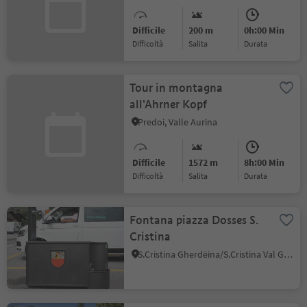
Difficile
200 m
0h:00 Min
Difficoltà
Salita
durata
Tour in montagna
all'Ahrner Kopf
Predoi, Valle Aurina
Difficile
1572 m
8h:00 Min
Difficoltà
Salita
durata
Fontana piazza Dosses S.
Cristina
S.Cristina Gherdëina/S.Cristina Val Gardena, Santa Cristina Val Gardena, Regione dolomitica Val Gardena