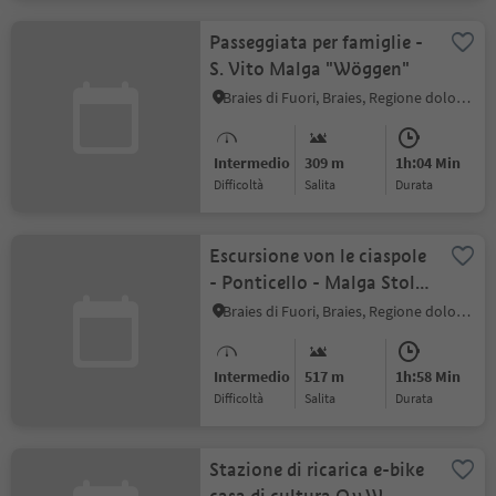
Passeggiata per famiglie -
S. Vito Malga "Wöggen"
Braies di Fuori, Braies, Regione dolomitica 3 Cime
Intermedio
309 m
1h:04 Min
Difficoltà
Salita
durata
Escursione von le ciaspole
- Ponticello - Malga Stolla
- Prato Piazza
Braies di Fuori, Braies, Regione dolomitica 3 Cime
Intermedio
517 m
1h:58 Min
Difficoltà
Salita
durata
Stazione di ricarica e-bike