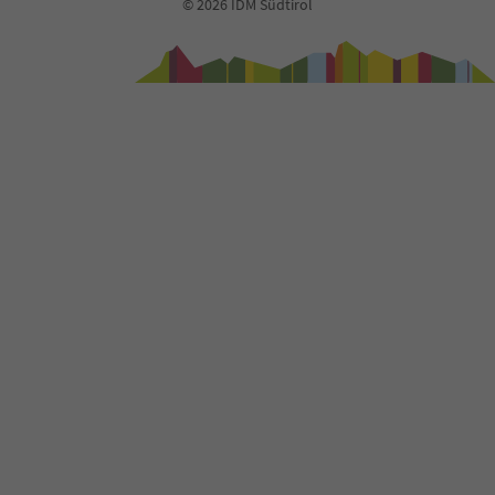
© 2026 IDM Südtirol
40
41
42
43
44
45
46
47
48
49
50
51
52
53
54
55
56
57
58
59
60
61