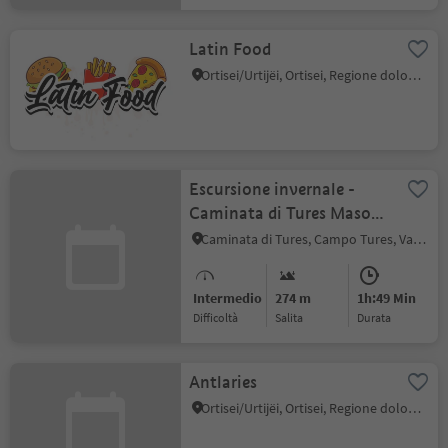
Latin Food
Ortisei/Urtijëi, Ortisei, Regione dolomitica Val Gardena
Escursione invernale -
Caminata di Tures Maso
Wissemann
Caminata di Tures, Campo Tures, Valle Aurina
Intermedio
274 m
1h:49 Min
Difficoltà
Salita
durata
Antlaries
Ortisei/Urtijëi, Ortisei, Regione dolomitica Val Gardena