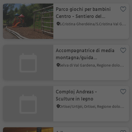
Parco giochi per bambini
Centro - Sentiero del
Trenino
S.Cristina Gherdëina/S.Cristina Val Gardena, Santa Cristina Val Gardena, Regione dolomitica Val Gardena
Accompagnatrice di media
montagna/guida
escursionistica
Selva di Val Gardena, Regione dolomitica Val Gardena
Comploj Andreas -
Sculture in legno
Ortisei/Urtijëi, Ortisei, Regione dolomitica Val Gardena