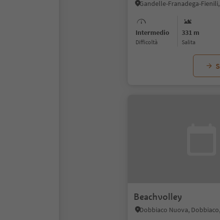
Intermedio
331 m
Difficoltà
Salita
S
Beachvolley