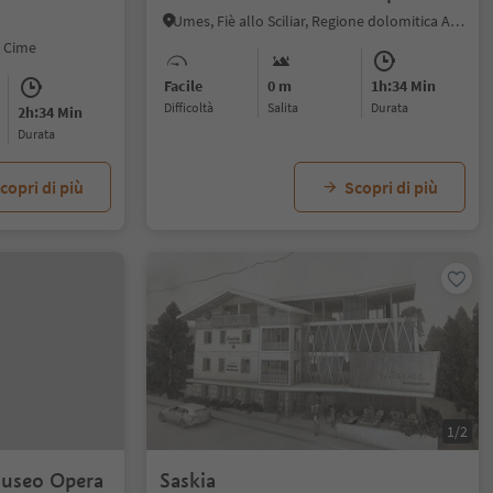
Umes, Fiè allo Sciliar, Regione dolomitica Alpe di Siusi
3 Cime
Facile
0 m
1h:34 Min
Difficoltà
Salita
durata
2h:34 Min
durata
copri di più
Scopri di più
1/2
useo Opera
Saskia