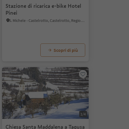
Stazione di ricarica e-bike Hotel
Pinei
S. Michele - Castelrotto, Castelrotto, Regione dolomitica Alpe di Siusi
Scopri di più
1/4
Chiesa Santa Maddalena a Tagusa