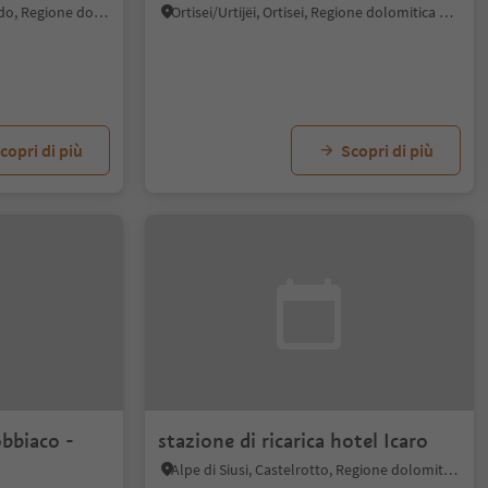
Prato alla Drava, San Candido, Regione dolomitica 3 Cime
Ortisei/Urtijëi, Ortisei, Regione dolomitica Val Gardena
copri di più
Scopri di più
obbiaco -
stazione di ricarica hotel Icaro
Alpe di Siusi, Castelrotto, Regione dolomitica Alpe di Siusi