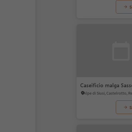
S
Caseificio malga Sas
S