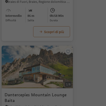
Braies di Fuori, Braies, Regione dolomitica 3 Cime
Intermedio
86 m
0h:58 Min
Difficoltà
Salita
durata
Scopri di più
1/8
Dantercepies Mountain Lounge
Baita