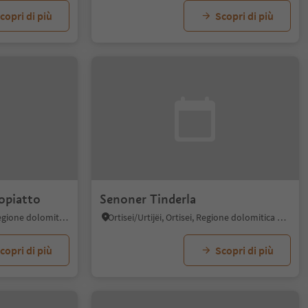
copri di più
Scopri di più
sopiatto
Senoner Tinderla
Alpe di Siusi, Castelrotto, Regione dolomitica Alpe di Siusi
Ortisei/Urtijëi, Ortisei, Regione dolomitica Val Gardena
copri di più
Scopri di più