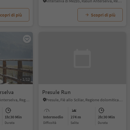
Anterselva di Mezzo, Rasun Anterselva, Regione dolomitica Plan de Corones
copri di più
Scopri di più
1/12
rselva
Presule Run
Anterselva di Sotto, Rasun Anterselva, Regione dolomitica Plan de Corones
Presule, Fiè allo Sciliar, Regione dolomitica Alpe di Siusi
1h:30 Min
Intermedio
274 m
2h:30 Min
durata
Difficoltà
Salita
durata