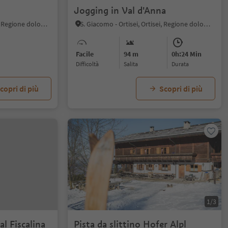
Jogging in Val d'Anna
Roncadizza - Ortisei, Ortisei, Regione dolomitica Val Gardena
S. Giacomo - Ortisei, Ortisei, Regione dolomitica Val Gardena
Facile
94 m
0h:24 Min
Difficoltà
Salita
durata
copri di più
Scopri di più
1/3
l Fiscalina
Pista da slittino Hofer Alpl