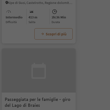
Alpe di Siusi, Castelrotto, Regione dolomitica Alpe di Siusi
Intermedio
413 m
2h:36 Min
Difficoltà
Salita
durata
Scopri di più
Passeggiata per le famiglie - giro
del Lago di Braies