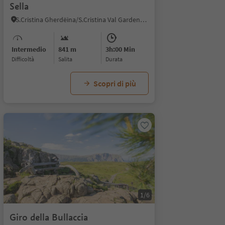
Sella
S.Cristina Gherdëina/S.Cristina Val Gardena, Santa Cristina Val Gardena, Regione dolomitica Val Gardena
Intermedio
841 m
3h:00 Min
Difficoltà
Salita
durata
Scopri di più
1/6
Giro della Bullaccia