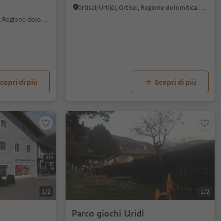
Ortisei/Urtijëi, Ortisei, Regione dolomitica Val Gardena
Dobbiaco Nuova, Dobbiaco, Regione dolomitica 3 Cime
copri di più
Scopri di più
1/2
1/2
Parco giochi Uridl