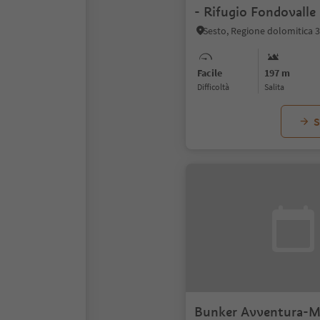
- Rifugio Fondovalle
Sesto, Regione dolomitica 
Facile
197 m
Difficoltà
Salita
S
Bunker Avventura-M