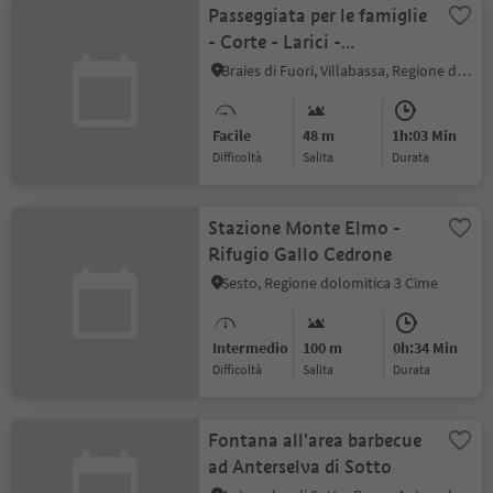
Passeggiata per le famiglie
- Corte - Larici -
Villabassa
Braies di Fuori, Villabassa, Regione dolomitica 3 Cime
Facile
48 m
1h:03 Min
Difficoltà
Salita
durata
Stazione Monte Elmo -
Rifugio Gallo Cedrone
Sesto, Regione dolomitica 3 Cime
Intermedio
100 m
0h:34 Min
Difficoltà
Salita
durata
Fontana all'area barbecue
ad Anterselva di Sotto