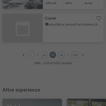
Difficoltà
Salita
durata
Cianel
Selva/Sëlva, Selva di Val Gardena, Regione dolomitica Val Gardena
1
2
...
...
1
36
37
38
109
3
4
1081 - 1110 di 3251 risultati
5
6
7
8
9
Altre esperienze
10
11
12
13