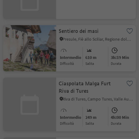
Sentiero dei masi
Presule, Fiè allo Sciliar, Regione dolomitica Alpe di Siusi
Intermedio
610 m
3h:19 Min
Difficoltà
Salita
durata
Ciaspolata Malga Furt
Riva di Tures
Riva di Tures, Campo Tures, Valle Aurina
Intermedio
249 m
4h:00 Min
Difficoltà
Salita
durata