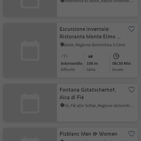
Anterselva di Sotto, Rasun Anterselva, Regione dolomitica Plan de Corones
Escursione invernale:
Ristorante Monte Elmo -
Rifugio Gallo Cedrone
Sesto, Regione dolomitica 3 Cime
Intermedio
100 m
0h:30 Min
Difficoltà
Salita
durata
Fontana Gstatscherhof,
Aica di Fiè
Fiè, Fiè allo Sciliar, Regione dolomitica Alpe di Siusi
Pizblanc Men & Women