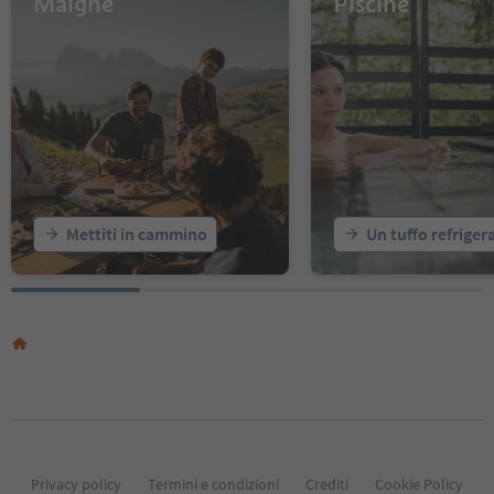
Malghe
Piscine
14
15
16
17
18
19
20
21
22
23
Mettiti in cammino
Un tuffo refriger
24
25
26
27
28
29
30
31
32
33
34
35
Privacy policy
Termini e condizioni
Crediti
Cookie Policy