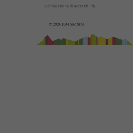
36
Dichiarazione di accessibilità
37
38
39
© 2026 IDM Südtirol
40
41
42
43
44
45
46
47
48
49
50
51
52
53
54
55
56
57
58