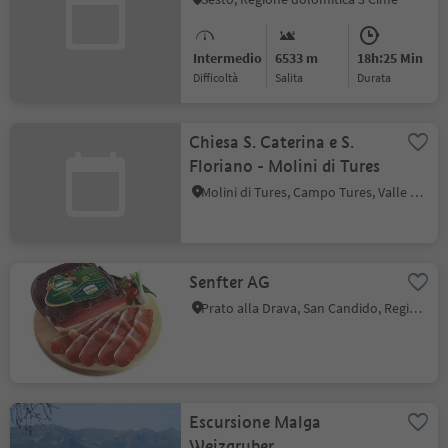
Intermedio
6533 m
18h:25 Min
Difficoltà
Salita
durata
Chiesa S. Caterina e S.
Floriano - Molini di Tures
Molini di Tures, Campo Tures, Valle Aurina
Senfter AG
Prato alla Drava, San Candido, Regione dolomitica 3 Cime
Escursione Malga
Weizgruber