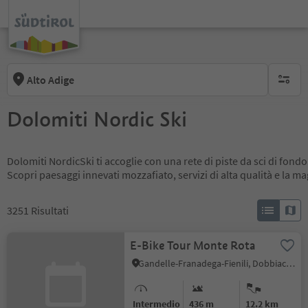
Alto Adige
nessun f
Dolomiti Nordic Ski
Dolomiti NordicSki ti accoglie con una rete di piste da sci di fondo
Scopri paesaggi innevati mozzafiato, servizi di alta qualità e la m
3251
Risultati
E-Bike Tour Monte Rota
Gandelle-Franadega-Fienili, Dobbiaco, Regione dolomitica 3 Cime
Intermedio
436 m
12.2 km