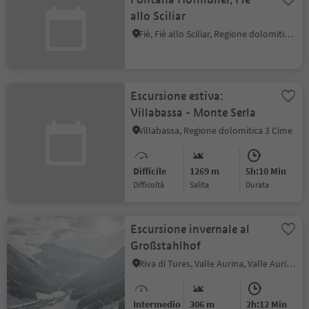
allo Sciliar
Fiè, Fiè allo Sciliar, Regione dolomitica Alpe di Siusi
Escursione estiva:
Villabassa - Monte Serla
Villabassa, Regione dolomitica 3 Cime
Difficile
1269 m
5h:10 Min
Difficoltà
Salita
durata
Escursione invernale al
Großstahlhof
Riva di Tures, Valle Aurina, Valle Aurina
Intermedio
306 m
2h:12 Min