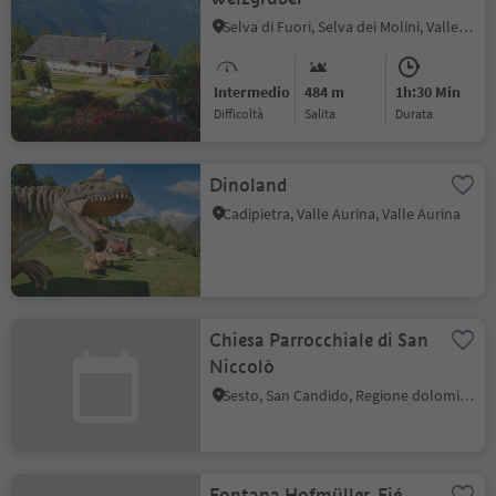
Selva di Fuori, Selva dei Molini, Valle Aurina
Intermedio
484 m
1h:30 Min
Difficoltà
Salita
durata
Dinoland
Cadipietra, Valle Aurina, Valle Aurina
Chiesa Parrocchiale di San
Niccolò
Sesto, San Candido, Regione dolomitica 3 Cime
Fontana Hofmüller, Fié