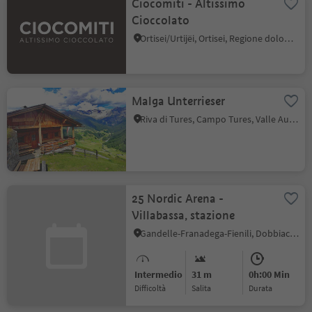
Ciocomiti - Altissimo
Cioccolato
Ortisei/Urtijëi, Ortisei, Regione dolomitica Val Gardena
Malga Unterrieser
Riva di Tures, Campo Tures, Valle Aurina
25 Nordic Arena -
Villabassa, stazione
Gandelle-Franadega-Fienili, Dobbiaco, Regione dolomitica 3 Cime
Intermedio
31 m
0h:00 Min
Difficoltà
Salita
durata