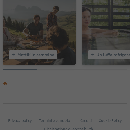
15
16
17
18
19
20
21
22
23
Mettiti in cammino
Un tuffo refriger
24
25
26
27
28
29
30
31
32
33
34
35
Privacy policy
Termini e condizioni
Crediti
Cookie Policy
36
Dichiarazione di accessibilità