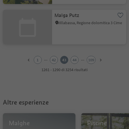
Malga Putz
Villabassa, Regione dolomitica 3 Cime
1
2
...
...
1
42
43
44
109
3
4
1261 - 1290 di 3254 risultati
5
6
7
8
9
Altre esperienze
10
11
12
13
Malghe
Piscine
14