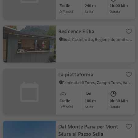
Facile
240 m
1h:00 Min
Difficoltà
Salita
durata
Residence Erika
Siusi, Castelrotto, Regione dolomitica Alpe di Siusi
La piattaforma
Caminata di Tures, Campo Tures, Valle Aurina
Facile
100 m
0h:30 Min
Difficoltà
Salita
durata
Dal Monte Pana per Mont
Sëura al Passo Sella