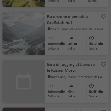
Difficoltà
Salita
durata
Escursione invernale al
Großstahlhof
Riva di Tures, Valle Aurina, Valle Aurina
Intermedio
306 m
2h:12 Min
Difficoltà
Salita
durata
Giro di jogging attraverso
le Rasner Möser
Nove Case, Rasun Anterselva, Regione dolomitica Plan de Corones
Intermedio
60 m
2h:45 Min
Difficoltà
Salita
durata