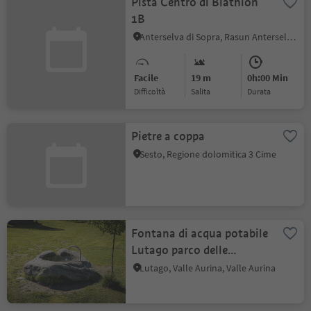
Pista Centro di Biathlon
1B
Anterselva di Sopra, Rasun Anterselva, Regione dolomitica Plan de Corones
Facile
19 m
0h:00 Min
Difficoltà
Salita
durata
Pietre a coppa
Sesto, Regione dolomitica 3 Cime
Fontana di acqua potabile
Lutago parco delle
sculture in legno
Lutago, Valle Aurina, Valle Aurina