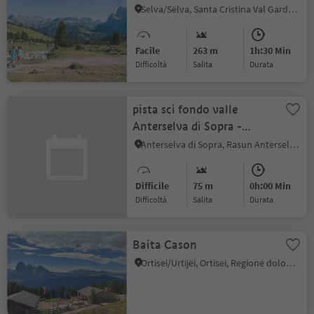
Selva/Sëlva, Santa Cristina Val Gardena, Regione dolomitica Val Gardena
Facile
263 m
1h:30 Min
Difficoltà
Salita
durata
pista sci fondo valle
Anterselva di Sopra -
centro Biathlon
Anterselva di Sopra, Rasun Anterselva, Regione dolomitica Plan de Corones
Difficile
75 m
0h:00 Min
Difficoltà
Salita
durata
Baita Cason
Ortisei/Urtijëi, Ortisei, Regione dolomitica Val Gardena