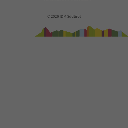
37
38
39
© 2026 IDM Südtirol
40
41
42
43
44
45
46
47
48
49
50
51
52
53
54
55
56
57
58
59