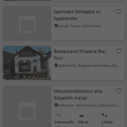
Sportrent Noleggio sci
Speikboden
Campo Tures, Valle Aurina
Restaurant/Pizzeria/Bar
Toni
Castelrotto, Regione dolomitica Alpe di Siusi
Mountainbiketour alla
Gögealm malga
Riobianco - Valle Aurina, Valle Aurina, Valle Aurina
Intermedio
645 m
5.4 km