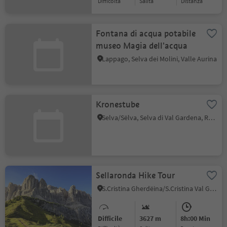
Difficoltà
Salita
distanza
Fontana di acqua potabile
museo Magia dell'acqua
Lappago, Selva dei Molini, Valle Aurina
Kronestube
Selva/Sëlva, Selva di Val Gardena, Regione dolomitica Val Gardena
Sellaronda Hike Tour
S.Cristina Gherdëina/S.Cristina Val Gardena, Selva di Val Gardena, Regione dolomitica Val Gardena
Difficile
3627 m
8h:00 Min