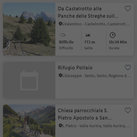
Da Castelrotto alle
Panche delle Streghe sulla
Bullaccia
S.Valentino - Castelrotto, Castelrotto, Regione dolomitica Alpe di Siusi
Difficile
772 m
5h:34 Min
Difficoltà
Salita
durata
Rifugio Pollaio
S.Giuseppe - Sesto, Sesto, Regione dolomitica 3 Cime
Chiesa parrocchiale S.
Pietro Apostolo a San
Pietro
S. Pietro - Valle Aurina, Valle Aurina, Valle Aurina