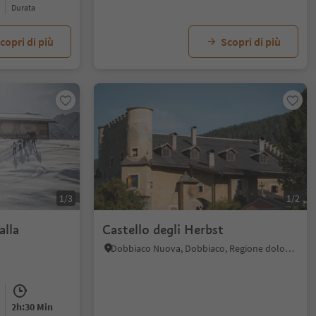
durata
copri di più
Scopri di più
1/3
1/2
alla
Castello degli Herbst
Dobbiaco Nuova, Dobbiaco, Regione dolomitica 3 Cime
2h:30 Min