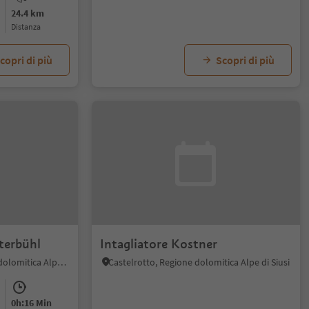
24.4 km
distanza
copri di più
Scopri di più
terbühl
Intagliatore Kostner
Fiè, Fiè allo Sciliar, Regione dolomitica Alpe di Siusi
Castelrotto, Regione dolomitica Alpe di Siusi
0h:16 Min