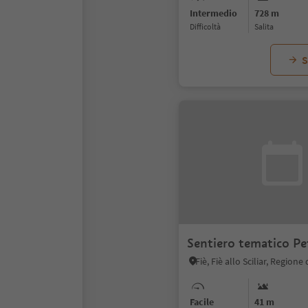
Intermedio
728 m
Difficoltà
Salita
S
Sentiero tematico Pe
Facile
41 m