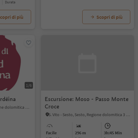
durata
copri di più
Scopri di più
1/6
rdëina
Escursione: Moso - Passo Monte
Croce
Ortisei/Urtijëi, Ortisei, Regione dolomitica Val Gardena
S. Vito - Sesto, Sesto, Regione dolomitica 3 Cime
Facile
296 m
3h:45 Min