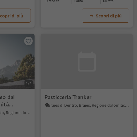
Difficoltà
Salita
durata
copri di più
Scopri di più
1/2
eo del
Pasticceria Trenker
nità
Braies di Dentro, Braies, Regione dolomitica 3 Cime
Prato alla Drava, San Candido, Regione dolomitica 3 Cime