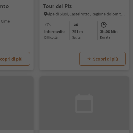
ento
Tour del Piz
Alpe di Siusi, Castelrotto, Regione dolomitica Alpe di Siusi
3 Cime
Intermedio
251 m
3h:06 Min
Difficoltà
Salita
durata
copri di più
Scopri di più