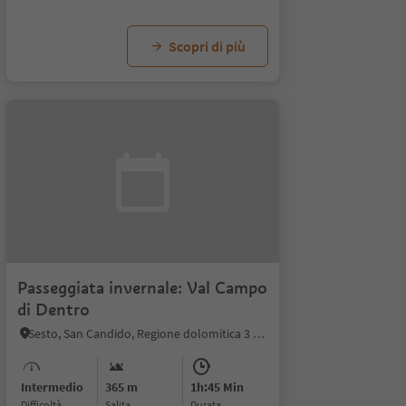
Scopri di più
Passeggiata invernale: Val Campo
di Dentro
Sesto, San Candido, Regione dolomitica 3 Cime
Intermedio
365 m
1h:45 Min
Difficoltà
Salita
durata