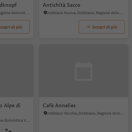
ldknopf
Antichità Sacco
Alpe di Siusi, Castelrotto, Regione dolomitica Alpe di Siusi
Dobbiaco Nuova, Dobbiaco, Regione dolomitica 3 Cime
copri di più
Scopri di più
 Alpe di
Cafè Annelies
Dobbiaco Vecchia, Dobbiaco, Regione dolomitica 3 Cime
Selva di Val Gardena, Regione dolomitica Val Gardena