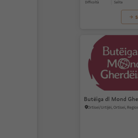
Difficoltà
Salita
S
Butëiga dl Mond Ghe