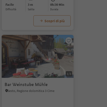
Facile
3 m
0h:30 Min
Difficoltà
Salita
durata
Scopri di più
1/3
Bar Weinstube Mühle
Sesto, Regione dolomitica 3 Cime