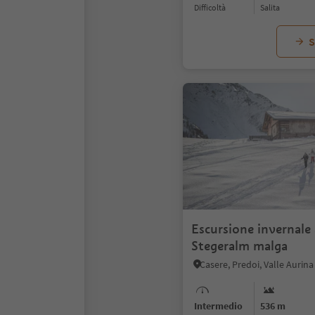
Difficoltà
Salita
S
Escursione invernale 
Stegeralm malga
Casere, Predoi, Valle Aurina
Intermedio
536 m