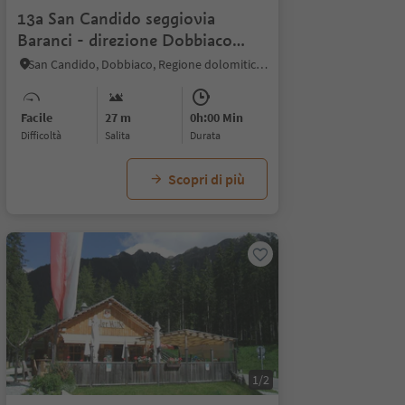
13a San Candido seggiovia
Baranci - direzione Dobbiaco
(prato)
San Candido, Dobbiaco, Regione dolomitica 3 Cime
Facile
27 m
0h:00 Min
Difficoltà
Salita
durata
Scopri di più
1/2