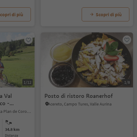
copri di più
Scopri di più
1/12
1/8
la Val
Posto di ristoro Roanerhof
co -
Acereto, Campo Tures, Valle Aurina
Fortezza, Regione dolomitica Plan de Corones
34.8 km
distanza