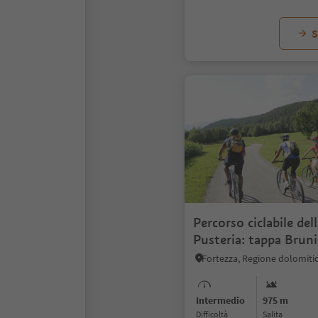
S
Percorso ciclabile del
Pusteria: tappa Bruni
Fortezza
Intermedio
975 m
Difficoltà
Salita