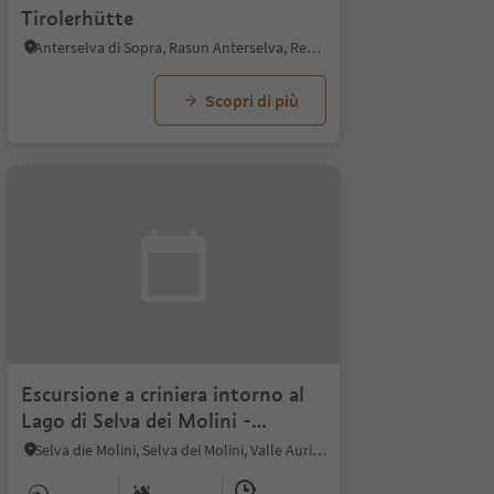
Tirolerhütte
Anterselva di Sopra, Rasun Anterselva, Regione dolomitica Plan de Corones
Scopri di più
Escursione a criniera intorno al
Lago di Selva dei Molini -
Meggima
Selva die Molini, Selva dei Molini, Valle Aurina