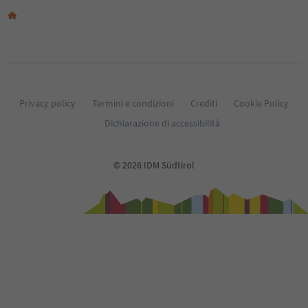
28
29
30
31
32
33
34
35
Privacy policy
Termini e condizioni
Crediti
Cookie Policy
36
Dichiarazione di accessibilità
37
38
39
© 2026 IDM Südtirol
40
41
42
43
44
45
46
47
48
49
50