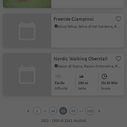
Freeride Ciampinoi
Selva/Sëlva, Selva di Val Gardena, Regione dolomitica Val Gardena
Nordic Walking Oberstall
Rasun di Sopra, Rasun Anterselva, Regione dolomitica Plan de Corones
Facile
180 m
1h:30 Min
Difficoltà
Salita
durata
1
2
...
...
1
64
65
66
109
3
4
1921 - 1950 di 3241 risultati
5