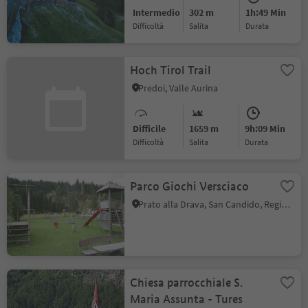
Intermedio
302 m
1h:49 Min
Difficoltà
Salita
durata
Hoch Tirol Trail
Predoi, Valle Aurina
Difficile
1659 m
9h:09 Min
Difficoltà
Salita
durata
Parco Giochi Versciaco
Prato alla Drava, San Candido, Regione dolomitica 3 Cime
Chiesa parrocchiale S.
Maria Assunta - Tures