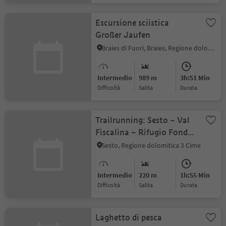
Escursione sciistica
Großer Jaufen
Braies di Fuori, Braies, Regione dolomitica 3 Cime
Intermedio
989 m
3h:51 Min
Difficoltà
Salita
durata
Trailrunning: Sesto – Val
Fiscalina – Rifugio Fondo
Valle
Sesto, Regione dolomitica 3 Cime
Intermedio
220 m
1h:55 Min
Difficoltà
Salita
durata
Laghetto di pesca