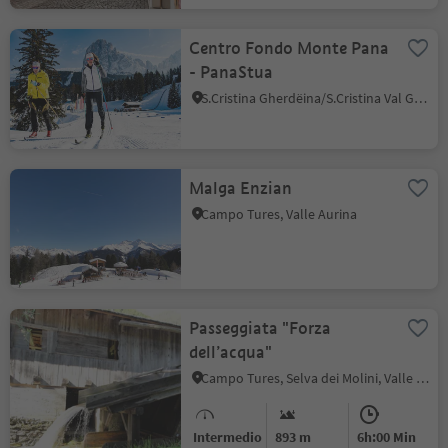
Centro Fondo Monte Pana
- PanaStua
S.Cristina Gherdëina/S.Cristina Val Gardena, Santa Cristina Val Gardena, Regione dolomitica Val Gardena
Malga Enzian
Campo Tures, Valle Aurina
Passeggiata "Forza
dell’acqua"
Campo Tures, Selva dei Molini, Valle Aurina
Intermedio
893 m
6h:00 Min