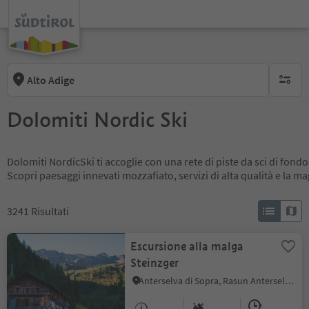
Alto Adige
nessun f
Dolomiti Nordic Ski
Dolomiti NordicSki ti accoglie con una rete di piste da sci di fondo
Scopri paesaggi innevati mozzafiato, servizi di alta qualità e la m
3241
Risultati
Escursione alla malga
Steinzger
Anterselva di Sopra, Rasun Anterselva, Regione dolomitica Plan de Corones