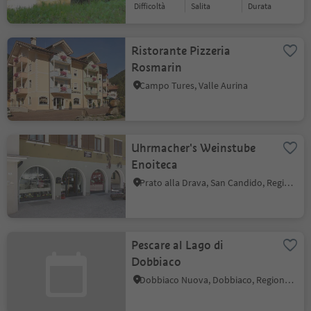
Difficoltà
Salita
durata
Ristorante Pizzeria
Rosmarin
Campo Tures, Valle Aurina
Uhrmacher's Weinstube
Enoiteca
Prato alla Drava, San Candido, Regione dolomitica 3 Cime
Pescare al Lago di
Dobbiaco
Dobbiaco Nuova, Dobbiaco, Regione dolomitica 3 Cime