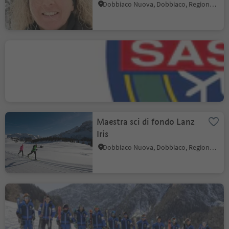
Dobbiaco Nuova, Dobbiaco, Regione dolomitica 3 Cime
Scuola Sci e Snowboard
Saslong
Ortisei/Urtijëi, Ortisei, Regione dolomitica Val Gardena
Maestra sci di fondo Lanz
Iris
Dobbiaco Nuova, Dobbiaco, Regione dolomitica 3 Cime
Scuola sci & fondo
Villabassa/Braies
Villabassa, Regione dolomitica 3 Cime