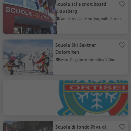
Scuola sci e snowboard
Klausberg
Cadipietra, Valle Aurina, Valle Aurina
Scuola Ski Sextner
Dolomiten
Sesto, Regione dolomitica 3 Cime
Scuola sci & snowboard
Ortisei
Ortisei/Urtijëi, Ortisei, Regione dolomitica Val Gardena
Scuola di fondo Riva di