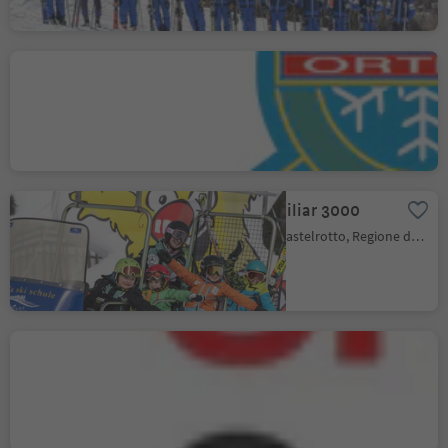
Scuola Sci e Snowboard
Ortisei
Ortisei/Urtijëi, Ortisei, Regione dolomitica Val Gardena
Scuola Sci Sciliar 3000
Alpe di Siusi, Castelrotto, Regione dolomitica Alpe di Siusi
Scuola di sci & snowboard
S. Cristina
S.Cristina Gherdëina/S.Cristina Val Gardena, Santa Cristina Val Gardena, Regione dolomitica Val Gardena