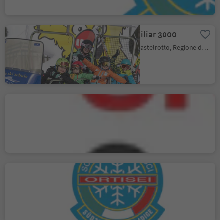
Scuola Sci Sciliar 3000
Alpe di Siusi, Castelrotto, Regione dolomitica Alpe di Siusi
Scuola di sci & snowboard
S. Cristina
S.Cristina Gherdëina/S.Cristina Val Gardena, Santa Cristina Val Gardena, Regione dolomitica Val Gardena
Scuola sci & snowboard
Ortisei - Mardolomit
Ortisei/Urtijëi, Ortisei, Regione dolomitica Val Gardena