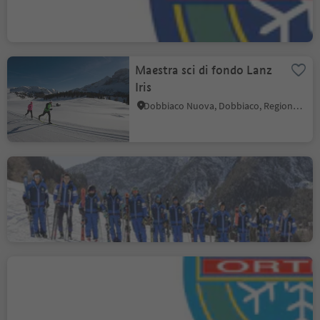
Ortisei/Urtijëi, Ortisei, Regione dolomitica Val Gardena
Maestra sci di fondo Lanz
Iris
Dobbiaco Nuova, Dobbiaco, Regione dolomitica 3 Cime
Scuola sci & fondo
Villabassa/Braies
Villabassa, Regione dolomitica 3 Cime
Scuola Sci e Snowboard
Ortisei
Ortisei/Urtijëi, Ortisei, Regione dolomitica Val Gardena