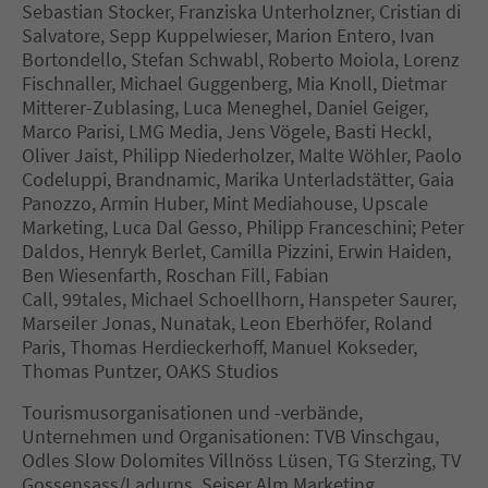
Sebastian Stocker, Franziska Unterholzner, Cristian di
Salvatore, Sepp Kuppelwieser, Marion Entero, Ivan
Bortondello, Stefan Schwabl, Roberto Moiola, Lorenz
Fischnaller, Michael Guggenberg, Mia Knoll, Dietmar
Mitterer-Zublasing, Luca Meneghel, Daniel Geiger,
Marco Parisi, LMG Media, Jens Vögele, Basti Heckl,
Oliver Jaist, Philipp Niederholzer, Malte Wöhler, Paolo
Codeluppi, Brandnamic, Marika Unterladstätter, Gaia
Panozzo, Armin Huber, Mint Mediahouse, Upscale
Marketing, Luca Dal Gesso, Philipp Franceschini; Peter
Daldos, Henryk Berlet, Camilla Pizzini, Erwin Haiden,
Ben Wiesenfarth, Roschan Fill, Fabian
Call, 99tales, Michael Schoellhorn, Hanspeter Saurer,
Marseiler Jonas, Nunatak, Leon Eberhöfer, Roland
Paris, Thomas Herdieckerhoff, Manuel Kokseder,
Thomas Puntzer, OAKS Studios
Tourismusorganisationen und -verbände,
Unternehmen und Organisationen: TVB Vinschgau,
Odles Slow Dolomites Villnöss Lüsen, TG Sterzing, TV
Gossensass/Ladurns, Seiser Alm Marketing,