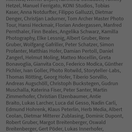
Hetzel, Manuel Ferrigato, KONI Studios, Tobias
Kaser, Anna Notdurfter, Filippo Galluzzi, Dietmar
Denger, Christjan Ladurner, Tom Archer Master Photo
Tour, Hansi Heckmair, Florian Andergassen, Manfred
Pernthaler, Finn Beales, Angelika Schwarz, Kamilla
Photography, Elke Lessnig, Albert Gruber, Rene
Gruber, Wolfgang Gafriller, Peter Schatzer, Simon
Profanter, Matthias Hofer, Damian Pertoll, Daniel
Zangerl, Helmut Moling, Matteo Mocellin, Greta
Bonavoglia, Gianvita Coco, Federico Modica, Günther
Pichler, Ivan Goller, Photo Rotwild, Storyteller-Labs,
Thomas Rötting, Georg Hofer, Tiberio Sorvillo,
Andreas Augschöll, Christoph Buckstegen, Gudrun
Muschalla, Katerina Fiser, Peter Santer, Martin
Zimmerhofer, Christian Elzenbaumer, Antie
Braito, Lukas Larcher, Luca dal Gesso, Nadin Carli,
Edmund Hohrenk, Klaus Peterlin, Herb Media, Albert
Ceolan, Dietmar Mitterer Zublasing, Dominic Dupont,
Robert Gruber, Margot Breitenberger, Oswald
Breitenberger, Gert Pöder, Lukas Innerhofer,