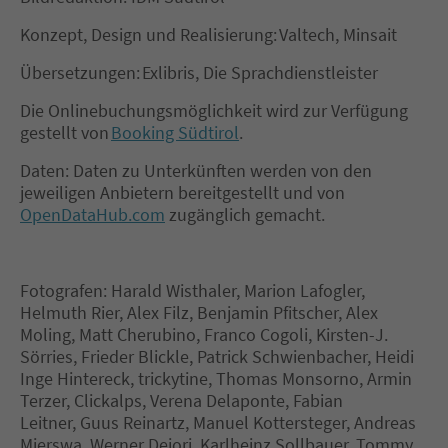
Konzept, Design und Realisierung: Valtech, Minsait
Übersetzungen: Exlibris, Die Sprachdienstleister
Die Onlinebuchungsmöglichkeit wird zur Verfügung
gestellt von
Booking Südtirol
.
Daten: Daten zu Unterkünften werden von den
jeweiligen Anbietern bereitgestellt und von
OpenDataHub.com
zugänglich gemacht.
Fotografen: Harald Wisthaler, Marion Lafogler,
Helmuth Rier, Alex Filz, Benjamin Pfitscher, Alex
Moling, Matt Cherubino, Franco Cogoli, Kirsten-J.
Sörries, Frieder Blickle, Patrick Schwienbacher, Heidi
Inge Hintereck, trickytine, Thomas Monsorno, Armin
Terzer, Clickalps, Verena Delaponte, Fabian
Leitner, Guus Reinartz, Manuel Kottersteger, Andreas
Mierswa, Werner Dejori, Karlheinz Sollbauer, Tommy