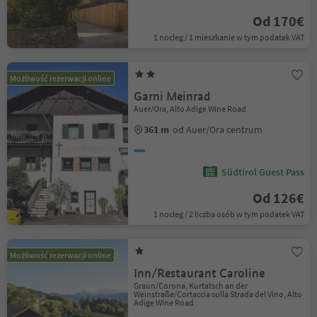
Od 170€
1 nocleg / 1 mieszkanie w tym podatek VAT
Możliwość rezerwacji online
Garni Meinrad
Auer/Ora, Alto Adige Wine Road
361 m
od Auer/Ora centrum
Südtirol Guest Pass
Od 126€
1 nocleg / 2 liczba osób w tym podatek VAT
Możliwość rezerwacji online
Inn/Restaurant Caroline
Graun/Corona, Kurtatsch an der
Weinstraße/Cortaccia sulla Strada del Vino, Alto
Adige Wine Road