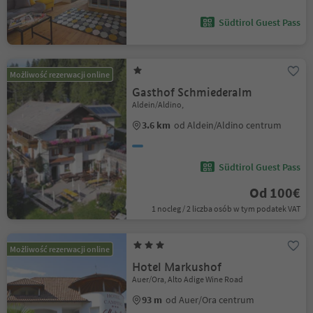
Südtirol Guest Pass
Możliwość rezerwacji online
Gasthof Schmiederalm
Aldein/Aldino,
3.6 km
od Aldein/Aldino centrum
Südtirol Guest Pass
Od 100€
1 nocleg / 2 liczba osób w tym podatek VAT
Możliwość rezerwacji online
Hotel Markushof
Auer/Ora, Alto Adige Wine Road
93 m
od Auer/Ora centrum