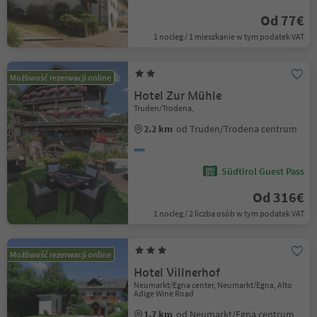
Od 77€
1 nocleg / 1 mieszkanie w tym podatek VAT
Możliwość rezerwacji online
Hotel Zur Mühle
Truden/Trodena,
2.2 km
od Truden/Trodena centrum
Südtirol Guest Pass
Od 316€
1 nocleg / 2 liczba osób w tym podatek VAT
Możliwość rezerwacji online
Hotel Villnerhof
Neumarkt/Egna center, Neumarkt/Egna, Alto
Adige Wine Road
1.7 km
od Neumarkt/Egna centrum