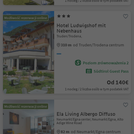
1 nocleg / 2 liczba osób w tym podatek VAT
Możliwość rezerwacji online
Hotel Ludwigshof mit
Nebenhaus
Truden/Trodena,
310 m
od Truden/Trodena centrum
Poziom zrównoważenia 2
Südtirol Guest Pass
Od 140€
1 nocleg / 2 liczba osób w tym podatek VAT
Możliwość rezerwacji online
Ela Living Albergo Diffuso
Neumarkt/Egna center, Neumarkt/Egna, Alto
Adige Wine Road
82 m
od Neumarkt/Egna centrum