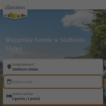
Wszystkie hotele w Südtirols
Süden
Dokąd jedziesz?
Südtirols Süden
Wybierz daty
Goście i pokoje
2 goście / 1 pokój