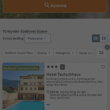
Wyszukaj
70
Wyniki
- Südtirols Süden
Polecane
Sortuj według:
1
Südtirol Guest Pass
Ocena
Kategoria
Opcje wyżywienia
1 aktywn
S
Możliwość rezerwacji online
Hotel Teutschhaus
Kurtinig/Cortina s.s.d.V., Kurtinig an der
Weinstraße/Cortina sulla Strada del Vino, Alto
Adige Wine Road
219 m
od Kurtinig an der
Weinstraße/Cortina sulla Strada del
Vino centrum