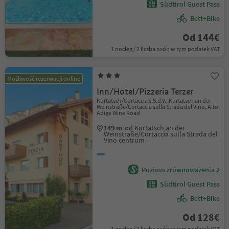
Südtirol Guest Pass
Bett+Bike
Od 144€
1 nocleg / 2 liczba osób w tym podatek VAT
Możliwość rezerwacji online
Inn/Hotel/Pizzeria Terzer
Kurtatsch/Cortaccia s.S.d.V., Kurtatsch an der
Weinstraße/Cortaccia sulla Strada del Vino, Alto
Adige Wine Road
149 m
od Kurtatsch an der
Weinstraße/Cortaccia sulla Strada del
Vino centrum
Poziom zrównoważenia 2
Südtirol Guest Pass
Bett+Bike
Od 128€
1 nocleg / 2 liczba osób w tym podatek VAT