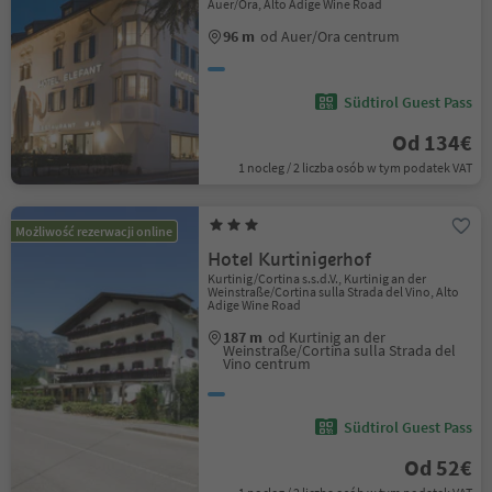
Auer/Ora, Alto Adige Wine Road
96 m
od Auer/Ora centrum
Südtirol Guest Pass
Od 134€
1 nocleg / 2 liczba osób w tym podatek VAT
Możliwość rezerwacji online
Hotel Kurtinigerhof
Kurtinig/Cortina s.s.d.V., Kurtinig an der
Weinstraße/Cortina sulla Strada del Vino, Alto
Adige Wine Road
187 m
od Kurtinig an der
Weinstraße/Cortina sulla Strada del
Vino centrum
Südtirol Guest Pass
Od 52€