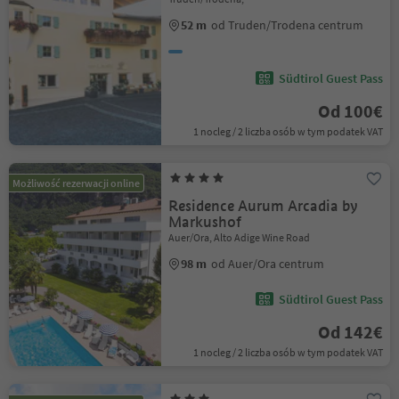
52 m
od Truden/Trodena centrum
Südtirol Guest Pass
Od 100€
1 nocleg / 2 liczba osób w tym podatek VAT
Możliwość rezerwacji online
Residence Aurum Arcadia by
Markushof
Auer/Ora, Alto Adige Wine Road
98 m
od Auer/Ora centrum
Südtirol Guest Pass
Od 142€
1 nocleg / 2 liczba osób w tym podatek VAT