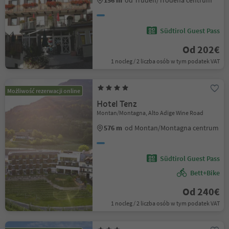
156 m
od Truden/Trodena centrum
Südtirol Guest Pass
Od 202€
1 nocleg / 2 liczba osób w tym podatek VAT
Możliwość rezerwacji online
Hotel Tenz
Montan/Montagna, Alto Adige Wine Road
576 m
od Montan/Montagna centrum
Südtirol Guest Pass
Bett+Bike
Od 240€
1 nocleg / 2 liczba osób w tym podatek VAT