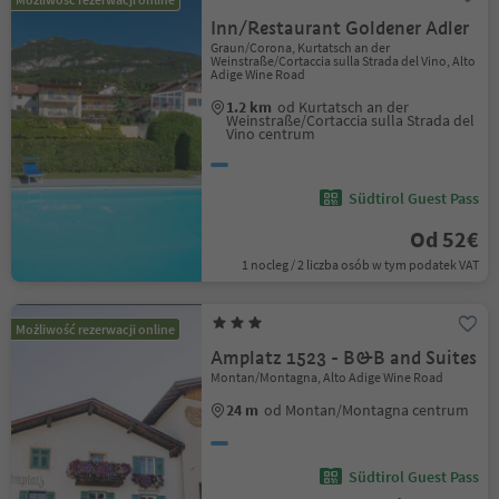
Inn/Restaurant Goldener Adler
Graun/Corona, Kurtatsch an der
Weinstraße/Cortaccia sulla Strada del Vino, Alto
Adige Wine Road
1.2 km
od Kurtatsch an der
Weinstraße/Cortaccia sulla Strada del
Vino centrum
Südtirol Guest Pass
Od 52€
1 nocleg / 2 liczba osób w tym podatek VAT
Możliwość rezerwacji online
Amplatz 1523 - B&B and Suites
Montan/Montagna, Alto Adige Wine Road
24 m
od Montan/Montagna centrum
Südtirol Guest Pass