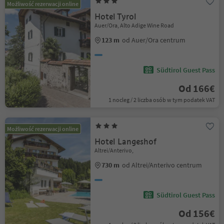
Możliwość rezerwacji online
Hotel Tyrol
Auer/Ora, Alto Adige Wine Road
123 m
od Auer/Ora centrum
Südtirol Guest Pass
Od 166€
1 nocleg / 2 liczba osób w tym podatek VAT
Możliwość rezerwacji online
Hotel Langeshof
Altrei/Anterivo,
730 m
od Altrei/Anterivo centrum
Südtirol Guest Pass
Od 156€