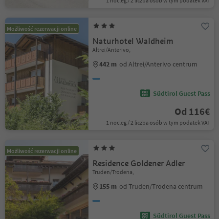
1 nocleg / 2 liczba osób w tym podatek VAT
Możliwość rezerwacji online
Naturhotel Waldheim
Altrei/Anterivo,
442 m
od Altrei/Anterivo centrum
Südtirol Guest Pass
Od 116€
1 nocleg / 2 liczba osób w tym podatek VAT
Możliwość rezerwacji online
Residence Goldener Adler
Truden/Trodena,
155 m
od Truden/Trodena centrum
Südtirol Guest Pass