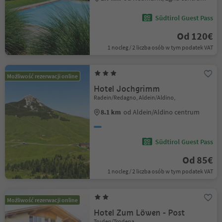
Südtirol Guest Pass
Od 120€
1 nocleg / 2 liczba osób w tym podatek VAT
Możliwość rezerwacji online
Hotel Jochgrimm
Radein/Redagno, Aldein/Aldino,
8.1 km
od Aldein/Aldino centrum
Südtirol Guest Pass
Od 85€
1 nocleg / 2 liczba osób w tym podatek VAT
Możliwość rezerwacji online
Hotel Zum Löwen - Post
Truden/Trodena,