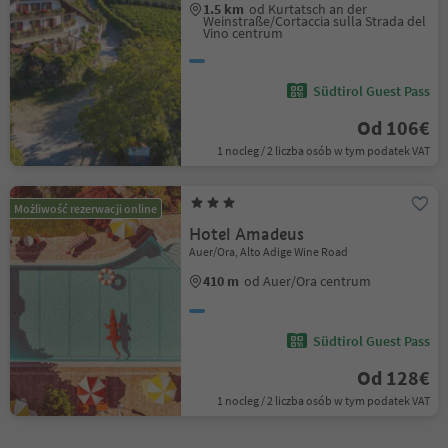
1.5 km
od Kurtatsch an der
Weinstraße/Cortaccia sulla Strada del
Vino centrum
Südtirol Guest Pass
Od 106€
1 nocleg / 2 liczba osób w tym podatek VAT
Możliwość rezerwacji online
Hotel Amadeus
Auer/Ora, Alto Adige Wine Road
410 m
od Auer/Ora centrum
Südtirol Guest Pass
Od 128€
1 nocleg / 2 liczba osób w tym podatek VAT
1