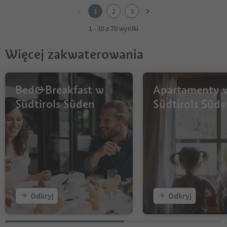
2
1
2
3
3
1 - 30 z 70 wyniki
Więcej zakwaterowania
Bed&Breakfast w
Apartamenty 
Südtirols Süden
Südtirols Süd
Odkryj
Odkryj