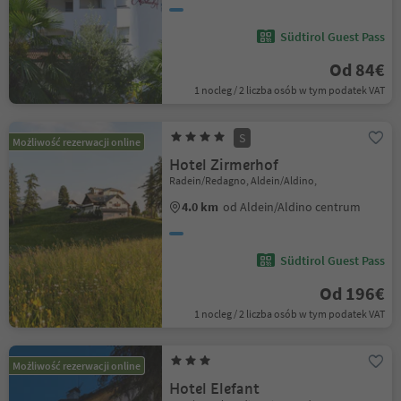
Südtirol Guest Pass
Od 84€
1 nocleg / 2 liczba osób w tym podatek VAT
S
Możliwość rezerwacji online
Hotel Zirmerhof
Radein/Redagno, Aldein/Aldino,
4.0 km
od Aldein/Aldino centrum
Südtirol Guest Pass
Od 196€
1 nocleg / 2 liczba osób w tym podatek VAT
Możliwość rezerwacji online
Hotel Elefant