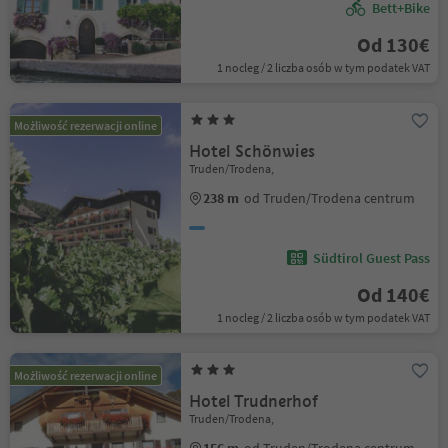
Bett+Bike
Od 130€
1 nocleg / 2 liczba osób w tym podatek VAT
Możliwość rezerwacji online
Hotel Schönwies
Truden/Trodena,
238 m
od Truden/Trodena centrum
Südtirol Guest Pass
Od 140€
1 nocleg / 2 liczba osób w tym podatek VAT
Możliwość rezerwacji online
Hotel Trudnerhof
Truden/Trodena,