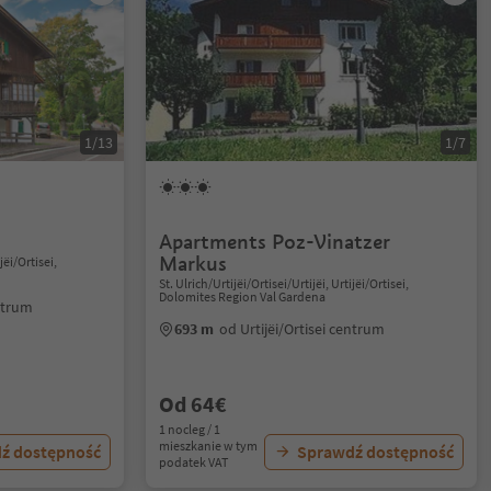
1/13
1/7
Apartments Poz-Vinatzer
Markus
jëi/Ortisei,
St. Ulrich/Urtijëi/Ortisei/Urtijëi, Urtijëi/Ortisei,
Dolomites Region Val Gardena
entrum
693 m
od Urtijëi/Ortisei centrum
Od 64€
1 nocleg / 1
mieszkanie w tym
ź dostępność
Sprawdź dostępność
podatek VAT