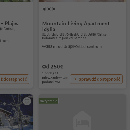
- Plajes
Mountain Living Apartment
Idylia
jëi/Ortisei,
St. Ulrich/Urtijëi/Ortisei/Urtijëi, Urtijëi/Ortisei,
Dolomites Region Val Gardena
entrum
358 m
od Urtijëi/Ortisei centrum
Od 250€
1 nocleg / 1
mieszkanie w tym
ź dostępność
Sprawdź dostępność
podatek VAT
Na życzenie