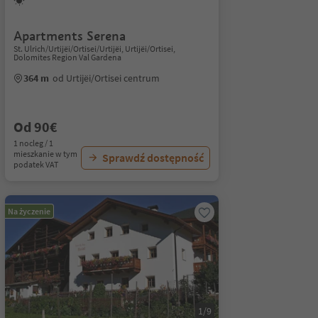
Apartments Serena
St. Ulrich/Urtijëi/Ortisei/Urtijëi, Urtijëi/Ortisei,
Dolomites Region Val Gardena
364 m
od Urtijëi/Ortisei centrum
Od 90€
1 nocleg / 1
mieszkanie w tym
Sprawdź dostępność
podatek VAT
Na życzenie
1/9