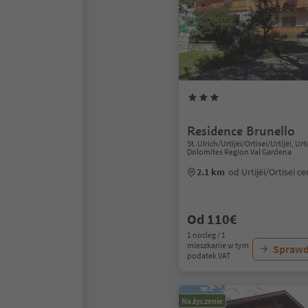
Residence Brunello
St. Ulrich/Urtijëi/Ortisei/Urtijëi, Urti
Dolomites Region Val Gardena
2.1 km
od Urtijëi/Ortisei 
Od 110€
1 nocleg / 1
mieszkanie w tym
Sprawd
podatek VAT
Na życzenie