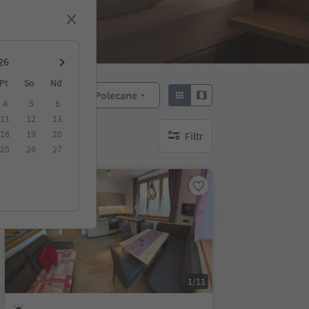
Pt
So
Nd
Polecane
Sortuj według:
4
5
6
11
12
13
18
19
20
Filtr
brak aktywnych filtrów
25
26
27
Na życzenie
1/11