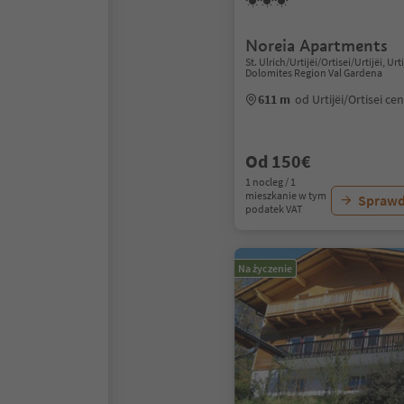
Noreia Apartments
St. Ulrich/Urtijëi/Ortisei/Urtijëi, Urti
Dolomites Region Val Gardena
611 m
od Urtijëi/Ortisei c
Od 150€
1 nocleg / 1
mieszkanie w tym
Sprawd
podatek VAT
Na życzenie