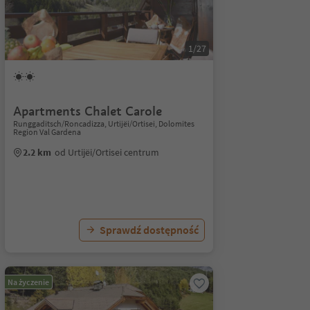
1/27
Apartments Chalet Carole
Runggaditsch/Roncadizza, Urtijëi/Ortisei, Dolomites
Region Val Gardena
2.2 km
od Urtijëi/Ortisei centrum
Sprawdź dostępność
Na życzenie