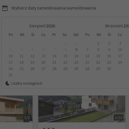
Wybierz daty zameldowania/wymeldowania
Sierpień
Wrzesień
Pn
Wt
Śr
Cz
Pt
So
Nd
Pn
Wt
Śr
Cz
1
2
1
2
3
3
4
5
6
7
8
9
7
8
9
10
10
11
12
13
14
15
16
14
15
16
17
Kategoria
Opcje wyżywienia
Ekologiczne zakwaterowanie
17
18
19
20
21
22
23
21
22
23
24
24
25
26
27
28
29
30
28
29
30
31
Na życzenie
Liczba noclegów:
0
1/2
1/23