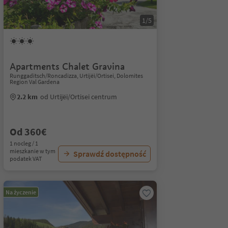
1/5
Apartments Chalet Gravina
Runggaditsch/Roncadizza, Urtijëi/Ortisei, Dolomites
Region Val Gardena
2.2 km
od Urtijëi/Ortisei centrum
Od 360€
1 nocleg / 1
mieszkanie w tym
Sprawdź dostępność
podatek VAT
Na życzenie