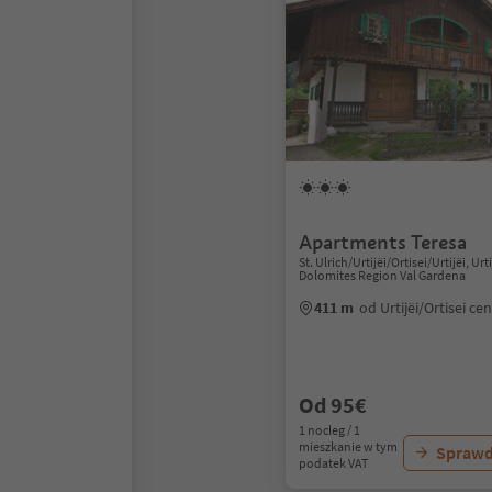
Apartments Teresa
St. Ulrich/Urtijëi/Ortisei/Urtijëi, Urti
Dolomites Region Val Gardena
411 m
od Urtijëi/Ortisei c
Od 95€
1 nocleg / 1
mieszkanie w tym
Sprawd
podatek VAT