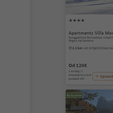
Apartments Villa Mo
Runggaditsch/Roncadizza, Urtijëi/O
Region Val Gardena
2.1 km
od Urtijëi/Ortisei 
Od 120€
1 nocleg / 1
mieszkanie w tym
Sprawd
podatek VAT
Na życzenie