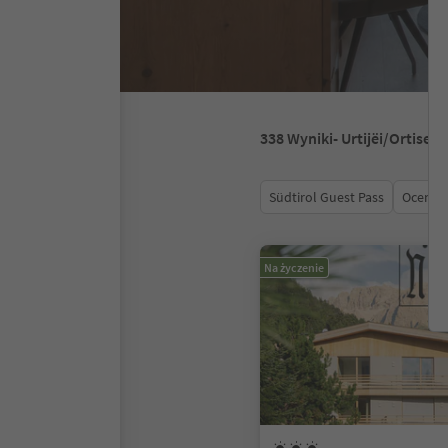
338
Wyniki
- Urtijëi/Ortisei
Südtirol Guest Pass
Ocena
Na życzenie