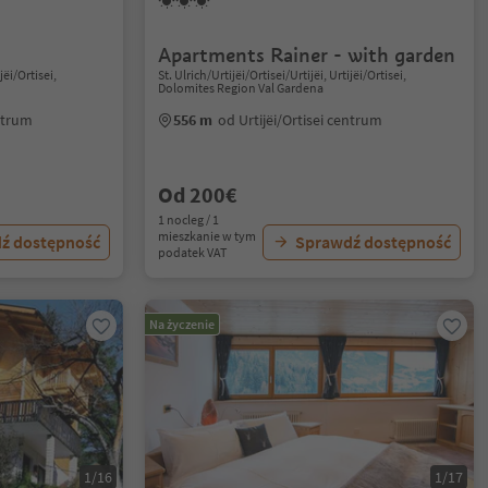
Apartments Rainer - with garden
jëi/Ortisei,
St. Ulrich/Urtijëi/Ortisei/Urtijëi, Urtijëi/Ortisei,
Dolomites Region Val Gardena
entrum
556 m
od Urtijëi/Ortisei centrum
Od 200€
1 nocleg / 1
mieszkanie w tym
ź dostępność
Sprawdź dostępność
podatek VAT
Na życzenie
1/16
1/17