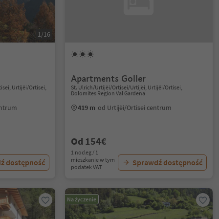
1/16
Apartments Goller
sei, Urtijëi/Ortisei,
St. Ulrich/Urtijëi/Ortisei/Urtijëi, Urtijëi/Ortisei,
Dolomites Region Val Gardena
centrum
419 m
od Urtijëi/Ortisei centrum
Od 154€
1 nocleg / 1
mieszkanie w tym
ź dostępność
Sprawdź dostępność
podatek VAT
Na życzenie