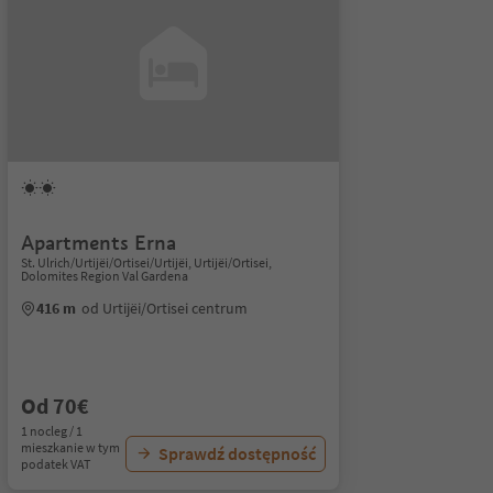
Apartments Erna
St. Ulrich/Urtijëi/Ortisei/Urtijëi, Urtijëi/Ortisei,
Dolomites Region Val Gardena
416 m
od Urtijëi/Ortisei centrum
Od 70€
1 nocleg / 1
mieszkanie w tym
Sprawdź dostępność
podatek VAT