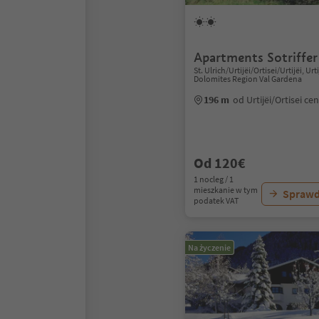
Apartments Sotriffer 
St. Ulrich/Urtijëi/Ortisei/Urtijëi, Urti
Dolomites Region Val Gardena
196 m
od Urtijëi/Ortisei c
Od 120€
1 nocleg / 1
mieszkanie w tym
Sprawd
podatek VAT
Na życzenie