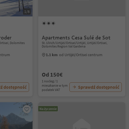
1/8
roder
Apartments Cesa Sulé de Sot
rtisei, Dolomites
St. Ulrich/Urtijëi/Ortisei/Urtijëi, Urtijëi/Ortisei,
Dolomites Region Val Gardena
centrum
1.1 km
od Urtijëi/Ortisei centrum
Od 150€
1 nocleg / 1
mieszkanie w tym
ź dostępność
Sprawdź dostępność
podatek VAT
Na życzenie