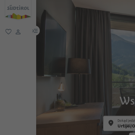
link menu
ulubione
link użytkownika
Wsz
Dokąd jedz