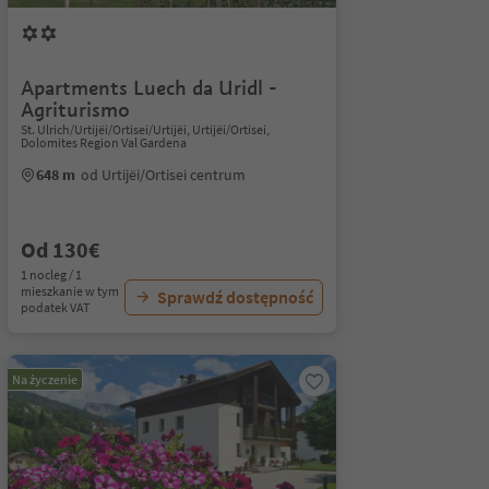
Apartments Luech da Uridl -
Agriturismo
St. Ulrich/Urtijëi/Ortisei/Urtijëi, Urtijëi/Ortisei,
Dolomites Region Val Gardena
648 m
od Urtijëi/Ortisei centrum
Od 130€
1 nocleg / 1
mieszkanie w tym
Sprawdź dostępność
podatek VAT
Na życzenie