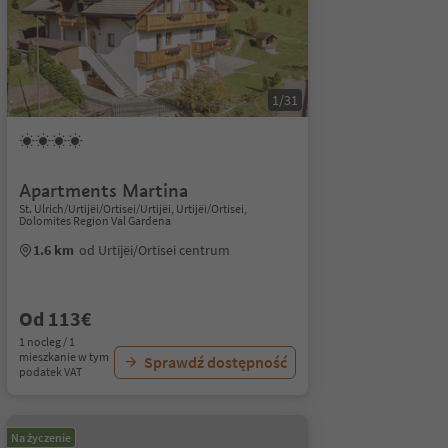
1/31
Apartments Martina
St. Ulrich/Urtijëi/Ortisei/Urtijëi, Urtijëi/Ortisei,
Dolomites Region Val Gardena
1.6 km
od Urtijëi/Ortisei centrum
Od 113€
1 nocleg / 1
mieszkanie w tym
Sprawdź dostępność
podatek VAT
Na życzenie