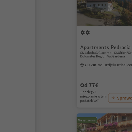
Apartments Pedracia
St. Jakob/S. Giacomo - St.Ulrich/Orti
Dolomites Region Val Gardena
2.0 km
od Urtijëi/Ortisei 
Od 77€
1 nocleg / 1
mieszkanie w tym
Sprawd
podatek VAT
Na życzenie