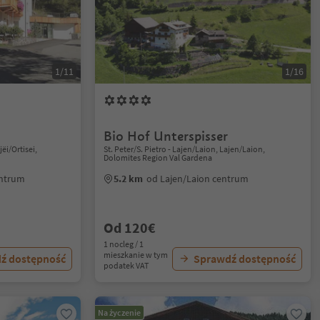
1/11
1/16
Bio Hof Unterspisser
jëi/Ortisei,
St. Peter/S. Pietro - Lajen/Laion, Lajen/Laion,
Dolomites Region Val Gardena
centrum
5.2 km
od Lajen/Laion centrum
Od 120€
1 nocleg / 1
mieszkanie w tym
ź dostępność
Sprawdź dostępność
podatek VAT
Na życzenie