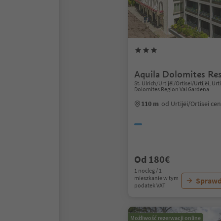
Aquila Dolomites Re
St. Ulrich/Urtijëi/Ortisei/Urtijëi, Urti
Dolomites Region Val Gardena
110 m
od Urtijëi/Ortisei c
Od 180€
1 nocleg / 1
mieszkanie w tym
Sprawd
podatek VAT
Możliwość rezerwacji online