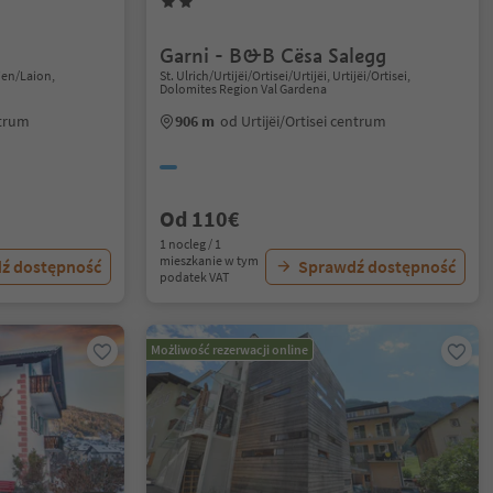
Garni - B&B Cësa Salegg
ajen/Laion,
St. Ulrich/Urtijëi/Ortisei/Urtijëi, Urtijëi/Ortisei,
Dolomites Region Val Gardena
ntrum
906 m
od Urtijëi/Ortisei centrum
Od 110€
1 nocleg / 1
mieszkanie w tym
ź dostępność
Sprawdź dostępność
podatek VAT
Możliwość rezerwacji online