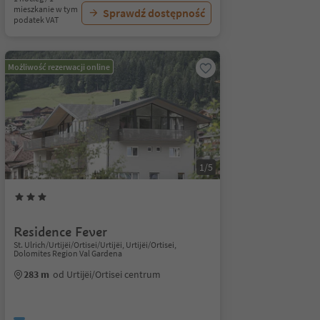
mieszkanie w tym
Sprawdź dostępność
podatek VAT
Możliwość rezerwacji online
1/5
Residence Fever
St. Ulrich/Urtijëi/Ortisei/Urtijëi, Urtijëi/Ortisei,
Dolomites Region Val Gardena
283 m
od Urtijëi/Ortisei centrum