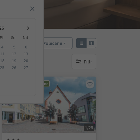
Pt
So
Nd
Polecane
Sortuj według:
4
5
6
11
12
13
18
19
20
Filtr
brak aktywnych filtrów
25
26
27
Możliwość rezerwacji online
1/25