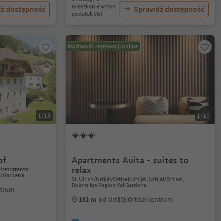
mieszkanie w tym
ź dostępność
Sprawdź dostępność
podatek VAT
Możliwość rezerwacji online
1/18
1/10
of
Apartments Avita - suites to
relax
retorrente,
al Gardena
St. Ulrich/Urtijëi/Ortisei/Urtijëi, Urtijëi/Ortisei,
Dolomites Region Val Gardena
entrum
182 m
od Urtijëi/Ortisei centrum