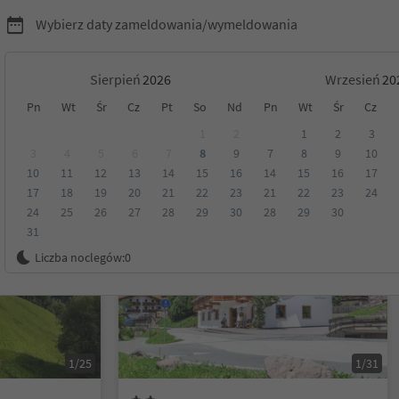
Wybierz daty zameldowania/wymeldowania
Sierpień
Wrzesień
Pn
Wt
Śr
Cz
Pt
So
Nd
Pn
Wt
Śr
Cz
1
2
1
2
3
3
4
5
6
7
8
9
7
8
9
10
10
11
12
13
14
15
16
14
15
16
17
Kategoria
Opcje wyżywienia
Ekologiczne zakwaterowanie
17
18
19
20
21
22
23
21
22
23
24
24
25
26
27
28
29
30
28
29
30
31
Możliwość rezerwacji online
Liczba noclegów:
0
1/25
1/31