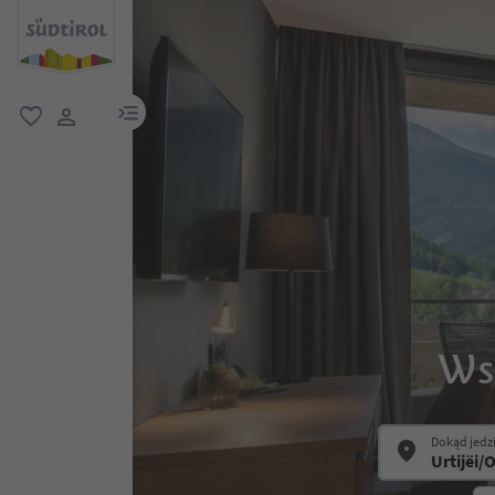
link menu
ulubione
link użytkownika
Wsz
Dokąd jedz