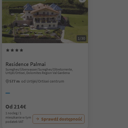
1/30
Residence Palmai
Sureghes/Überwasser/Sureghes/Oltretorrente,
Urtijëi/Ortisei, Dolomites Region Val Gardena
577 m
od Urtijëi/Ortisei centrum
Od 214€
1 nocleg / 1
mieszkanie w tym
Sprawdź dostępność
podatek VAT