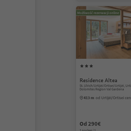
Możliwość rezerwacji online
Residence Altea
St. Ulrich/Urtijëi/Ortisei/Urtijëi, Urti
Dolomites Region Val Gardena
413 m
od Urtijëi/Ortisei c
Od 290€
1 nocleg / 1