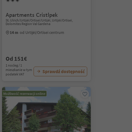
Apartments Cristlpek
St. Ulrich/Urtijëi/Ortisei/Urtijëi, Urtijëi/Ortisei,
Dolomites Region Val Gardena
14 m
od Urtijëi/Ortisei centrum
Od 151€
1 nocleg / 1
mieszkanie w tym
Sprawdź dostępność
podatek VAT
Możliwość rezerwacji online