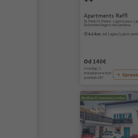
Apartments Raffl
St. Peter/S. Pietro - Lajen/Laion, L
Dolomites Region Val Gardena
4.6 km
od Lajen/Laion ce
Od 140€
1 nocleg / 1
mieszkanie w tym
Sprawd
podatek VAT
Możliwość rezerwacji online