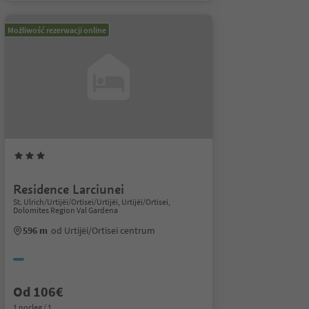
Możliwość rezerwacji online
Residence Larciunei
St. Ulrich/Urtijëi/Ortisei/Urtijëi, Urtijëi/Ortisei,
Dolomites Region Val Gardena
596 m
od Urtijëi/Ortisei centrum
Od 106€
1 nocleg / 1