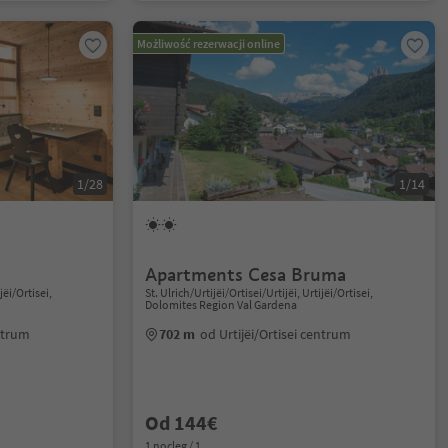
Możliwość rezerwacji online
1/28
1/14
Apartments Cesa Bruma
jëi/Ortisei,
St. Ulrich/Urtijëi/Ortisei/Urtijëi, Urtijëi/Ortisei,
Dolomites Region Val Gardena
entrum
702 m
od Urtijëi/Ortisei centrum
Od 144€
1 nocleg / 1