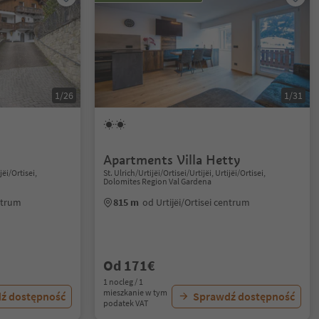
1/26
1/31
Apartments Villa Hetty
jëi/Ortisei,
St. Ulrich/Urtijëi/Ortisei/Urtijëi, Urtijëi/Ortisei,
Dolomites Region Val Gardena
entrum
815 m
od Urtijëi/Ortisei centrum
Od 171€
1 nocleg / 1
mieszkanie w tym
ź dostępność
Sprawdź dostępność
podatek VAT