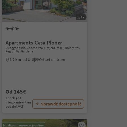
1/17
Apartments Cësa Ploner
Runggaditsch/Roncadizza, Urtijëi/Ortisei, Dolomites
Region Val Gardena
2.2 km
od Urtijëi/Ortisei centrum
Od 145€
1 nocleg / 1
mieszkanie w tym
Sprawdź dostępność
podatek VAT
Możliwość rezerwacji online