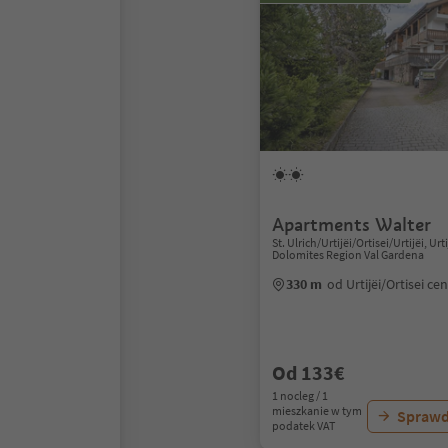
Apartments Walter
St. Ulrich/Urtijëi/Ortisei/Urtijëi, Urti
Dolomites Region Val Gardena
330 m
od Urtijëi/Ortisei c
Od 133€
1 nocleg / 1
mieszkanie w tym
Sprawd
podatek VAT