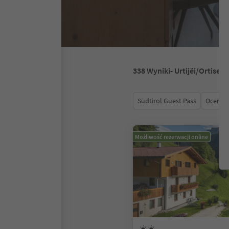
338
Wyniki
- Urtijëi/Ortisei
Südtirol Guest Pass
Ocena
Możliwość rezerwacji online