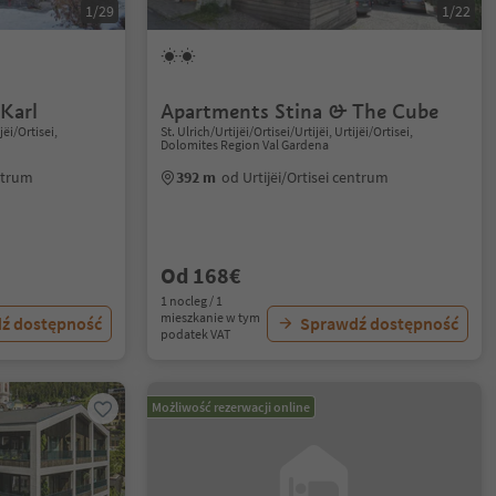
1/29
1/22
Karl
Apartments Stina & The Cube
jëi/Ortisei,
St. Ulrich/Urtijëi/Ortisei/Urtijëi, Urtijëi/Ortisei,
Dolomites Region Val Gardena
entrum
392 m
od Urtijëi/Ortisei centrum
Od 168€
1 nocleg / 1
mieszkanie w tym
ź dostępność
Sprawdź dostępność
podatek VAT
Możliwość rezerwacji online