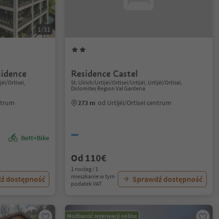
1/31
sidence
Residence Castel
jëi/Ortisei,
St. Ulrich/Urtijëi/Ortisei/Urtijëi, Urtijëi/Ortisei,
Dolomites Region Val Gardena
entrum
273 m
od Urtijëi/Ortisei centrum
Bett+Bike
Od 110€
1 nocleg / 1
mieszkanie w tym
ź dostępność
Sprawdź dostępność
podatek VAT
Możliwość rezerwacji online