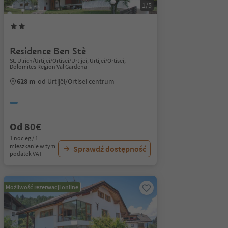
1/5
Residence Ben Stè
St. Ulrich/Urtijëi/Ortisei/Urtijëi, Urtijëi/Ortisei,
Dolomites Region Val Gardena
628 m
od Urtijëi/Ortisei centrum
Od 80€
1 nocleg / 1
mieszkanie w tym
Sprawdź dostępność
podatek VAT
Możliwość rezerwacji online