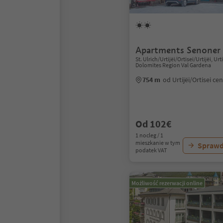
Apartments Senoner 
St. Ulrich/Urtijëi/Ortisei/Urtijëi, Urti
Dolomites Region Val Gardena
754 m
od Urtijëi/Ortisei c
Od 102€
1 nocleg / 1
mieszkanie w tym
Sprawd
podatek VAT
Możliwość rezerwacji online