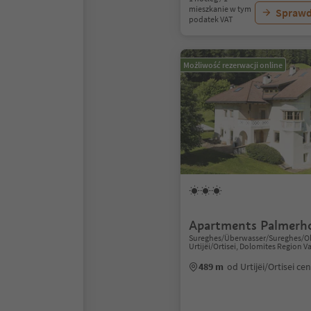
mieszkanie w tym
Sprawd
podatek VAT
Możliwość rezerwacji online
Apartments Palmerh
Sureghes/Überwasser/Sureghes/Olt
Urtijëi/Ortisei, Dolomites Region V
489 m
od Urtijëi/Ortisei c